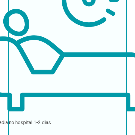
adia no hospital
1-2 dias