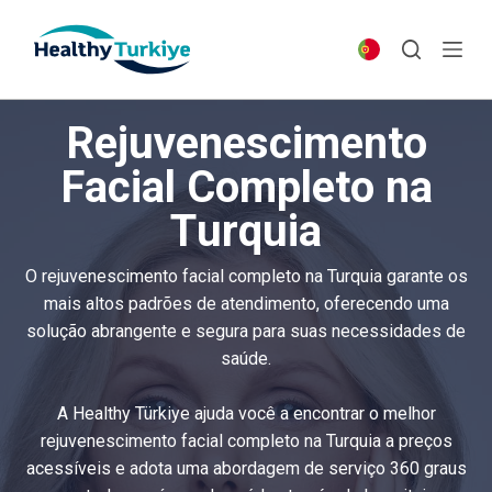
S
k
i
p
Rejuvenescimento
t
o
Facial Completo na
c
Turquia
o
n
t
O rejuvenescimento facial completo na Turquia garante os
e
mais altos padrões de atendimento, oferecendo uma
n
solução abrangente e segura para suas necessidades de
t
saúde.
A Healthy Türkiye ajuda você a encontrar o melhor
rejuvenescimento facial completo na Turquia a preços
acessíveis e adota uma abordagem de serviço 360 graus