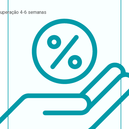
uperação
4-6 semanas