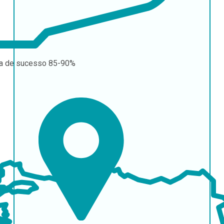
a de sucesso
85-90%