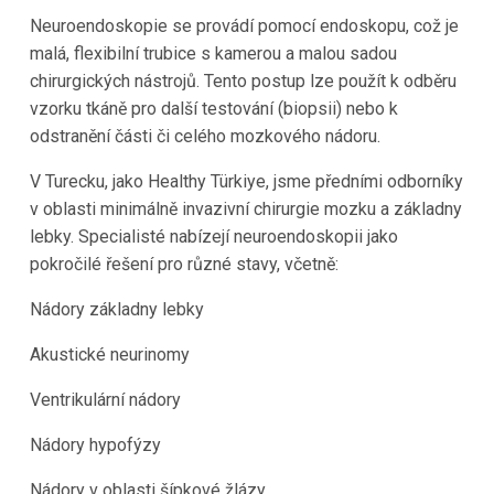
Neuroendoskopie se provádí pomocí endoskopu, což je
malá, flexibilní trubice s kamerou a malou sadou
chirurgických nástrojů. Tento postup lze použít k odběru
vzorku tkáně pro další testování (biopsii) nebo k
odstranění části či celého mozkového nádoru.
V Turecku, jako Healthy Türkiye, jsme předními odborníky
v oblasti minimálně invazivní chirurgie mozku a základny
lebky. Specialisté nabízejí neuroendoskopii jako
pokročilé řešení pro různé stavy, včetně:
Nádory základny lebky
Akustické neurinomy
Ventrikulární nádory
Nádory hypofýzy
Nádory v oblasti šípkové žlázy