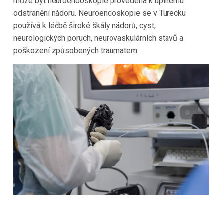
může být neuroendoskopie provedena k úplnému
odstranění nádoru. Neuroendoskopie se v Turecku
používá k léčbě široké škály nádorů, cyst,
neurologických poruch, neurovaskulárních stavů a
poškození způsobených traumatem.