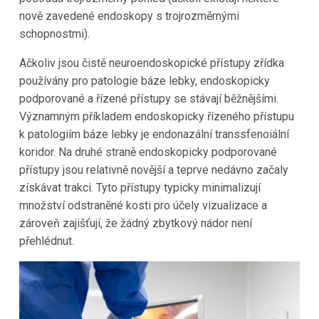
nově zavedené endoskopy s trojrozměrnými
schopnostmi).
Ačkoliv jsou čistě neuroendoskopické přístupy zřídka
používány pro patologie báze lebky, endoskopicky
podporované a řízené přístupy se stávají běžnějšími.
Významným příkladem endoskopicky řízeného přístupu
k patologiím báze lebky je endonazální transsfenoiální
koridor. Na druhé straně endoskopicky podporované
přístupy jsou relativně novější a teprve nedávno začaly
získávat trakci. Tyto přístupy typicky minimalizují
množství odstraněné kosti pro účely vizualizace a
zároveň zajišťují, že žádný zbytkový nádor není
přehlédnut.