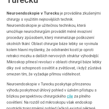
Turecku
Neuroendoskopie v Turecku
je prováděna zkušenými
chirurgy s využitím nejnovějších technik.
Neuroendoskopie je užitečnou technikou, která
umožňuje neurochirurgům provádět méně invazivní
procedury způsobem, který minimalizuje poškození
okolních tkání. Oblast chirur­gie báze lebky se vyvinula
kolem hlavní myšlenky, že odstranění kostí je oproti
retrakci mozku a dalších nervových struktur výhodnější.
Mikroskop přinesl revoluci v oblasti chirurgií báze lebky
díky své schopnosti osvětlit a zvětšovat, i když zůstává
omezen tím, že vyžaduje přímou viditelnost.
Neuroendoskopie v Turecku poskytuje přirozenou
výhodu poskytnout úhlový pohled v úzkém přístupu s
blízkou perspektivou chirurgického
cíle
za plného
osvětlení. Na rozdíl od mikroskopu však endoskop
postrádá trojrozměrný pohled (ačkoli existují některé