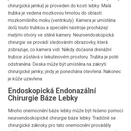
chirurgická jamka) je proveden do kosti lebky. Malá
trubka je vedena mozkovou hmotou do oblasti
mozkomíšního moku (ventrikuly). Kamera je umístěna
dolů touto trubkou a speciální nástroje procházejí
malými otvory ve stěně kamery. Neuroendoskopická
chirurgie se provádí sledováním obrazovky, která
zobrazuje, co kamera vidí. Někdy dočasná drenážní
trubice zůstává v tekutinovém prostoru. Trubka je poté
odstraněna. Deska může být umístěna na zakrytí
chirurgické jamky; jindy je ponechána otevřená. Nakonec
je kůže uzavřena.
Endoskopická Endonazální
Chirurgie Báze Lebky
Mnoho onemocnění báze lebky může být řešeno pomocí
neuroendoskopické chirurgie báze lebky. Tradičně se
chirurgické zákroky pro tato onemocnění prováděly