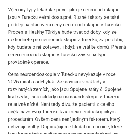
Všechny typy lékařské péče, jako je neuroendoskopie,
jsou v Turecku velmi dostupné. Různé faktory se také
podílejí na stanovení ceny neuroendoskopie v Turecku.
Proces s Healthy Türkiye bude trvat od doby, kdy se
rozhodnete pro neuroendoskopii v Turecku, až po dobu,
kdy budete plně zotavení, i když se vrátíte domů. Přesná
cena neuroendoskopie v Turecku závisí na typu
prováděné operace.
Cena neuroendoskopie v Turecku nevykazuje v roce
2026 mnoho odchylek. Ve srovnání s náklady v
rozvinutých zemích, jako jsou Spojené státy či Spojené
království, jsou náklady na neuroendoskopii v Turecku
relativně nízké. Není tedy divu, že pacienti z celého
světa navštěvují Turecko kvůli neuroendoskopickým
procedurám. Ovšem cena není jediným faktorem, který
ovlivňuje volby. Doporučujeme hledat nemocnice, které