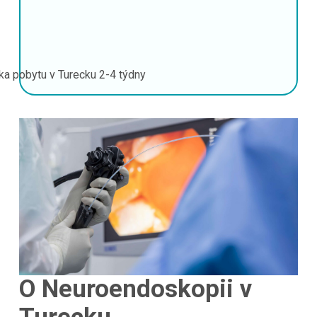
ka pobytu v Turecku
2-4 týdny
O Neuroendoskopii v