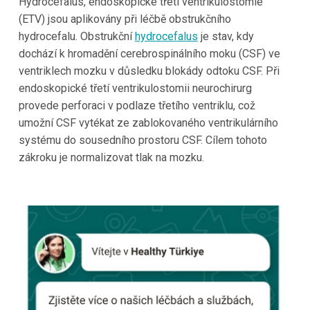
Hydrocefalus, endoskopické třetí ventrikulostomie
(ETV) jsou aplikovány při léčbě obstrukčního
hydrocefalu. Obstrukční
hydrocefalus
je stav, kdy
dochází k hromadění cerebrospinálního moku (CSF) ve
ventriklech mozku v důsledku blokády odtoku CSF. Při
endoskopické třetí ventrikulostomii neurochirurg
provede perforaci v podlaze třetího ventriklu, což
umožní CSF vytékat ze zablokovaného ventrikulárního
systému do sousedního prostoru CSF. Cílem tohoto
zákroku je normalizovat tlak na mozku.