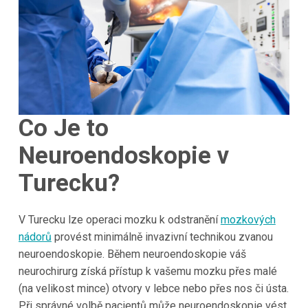
Co Je to
Neuroendoskopie v
Turecku?
V Turecku lze operaci mozku k odstranění
mozkových
nádorů
provést minimálně invazivní technikou zvanou
neuroendoskopie. Během neuroendoskopie váš
neurochirurg získá přístup k vašemu mozku přes malé
(na velikost mince) otvory v lebce nebo přes nos či ústa.
Při správné volbě pacientů může neuroendoskopie vést