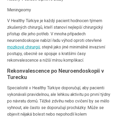
Meningeomy
V Healthy Türkiye je každý pacient hodnocen týmem
zkušených chirurgů, kteří stanoví nejlepší chirurgický
přístup dle jeho potřeb. V mnoha případech
neuroendoskopie nabízí řadu výhod oproti otevřené
mozkové chirurgii
; stejně jako jiné minimálně invazivní
postupy, obecně se spojuje s kratšími časy
rekonvalescence a nižší mírou komplikací.
Rekonvalescence po Neuroendoskopii v
Turecku
Specialisté v Healthy Türkiye doporučují, aby pacienti
vykonávali pravidelnou, ale lehkou aktivitu po první týdny
po návratu domů. Těžké zdvihu nebo cvičení by se mělo
vyhnout, ale často se doporučují procházky. Může se
objevit nějaká bolest nebo nepohodlí kolem