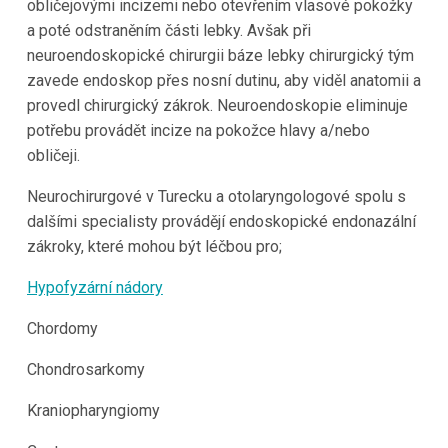
obličejovými incizemi nebo otevřením vlasové pokožky
a poté odstraněním části lebky. Avšak při
neuroendoskopické chirurgii báze lebky chirurgický tým
zavede endoskop přes nosní dutinu, aby viděl anatomii a
provedl chirurgický zákrok. Neuroendoskopie eliminuje
potřebu provádět incize na pokožce hlavy a/nebo
obličeji.
Neurochirurgové v Turecku a otolaryngologové spolu s
dalšími specialisty provádějí endoskopické endonazální
zákroky, které mohou být léčbou pro;
Hypofyzární nádory
Chordomy
Chondrosarkomy
Kraniopharyngiomy