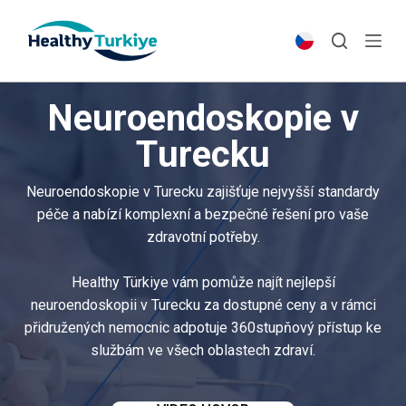
S
k
i
p
Neuroendoskopie v
t
o
Turecku
c
o
Neuroendoskopie v Turecku zajišťuje nejvyšší standardy
n
péče a nabízí komplexní a bezpečné řešení pro vaše
t
zdravotní potřeby.
e
n
Healthy Türkiye vám pomůže najít nejlepší
t
neuroendoskopii v Turecku za dostupné ceny a v rámci
přidružených nemocnic adpotuje 360stupňový přístup ke
službám ve všech oblastech zdraví.