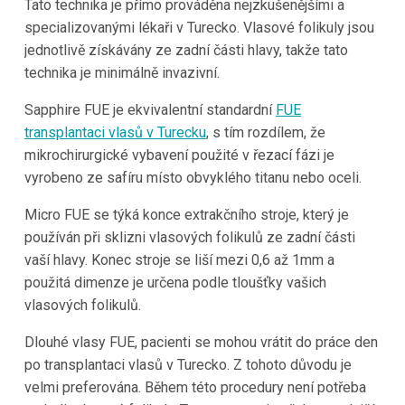
Tato technika je přímo prováděna nejzkušenějšími a
specializovanými lékaři v
Turecko
. Vlasové folikuly jsou
jednotlivě získávány ze zadní části hlavy, takže tato
technika je minimálně invazivní.
Sapphire FUE je ekvivalentní standardní
FUE
transplantaci vlasů v
Turecku
, s tím rozdílem, že
mikrochirurgické vybavení použité v řezací fázi je
vyrobeno ze safíru místo obvyklého titanu nebo oceli.
Micro FUE se týká konce extrakčního stroje, který je
používán při sklizni vlasových folikulů ze zadní části
vaší hlavy. Konec stroje se liší mezi 0,6 až 1mm a
použitá dimenze je určena podle tloušťky vašich
vlasových folikulů.
Dlouhé vlasy FUE, pacienti se mohou vrátit do práce den
po transplantaci vlasů v
Turecko
. Z tohoto důvodu je
velmi preferována. Během této procedury není potřeba