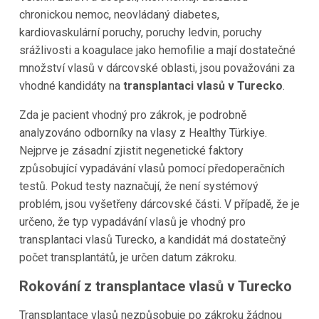
chronickou nemoc, neovládaný diabetes,
kardiovaskulární poruchy, poruchy ledvin, poruchy
srážlivosti a koagulace jako hemofilie a mají dostatečné
množství vlasů v dárcovské oblasti, jsou považováni za
vhodné kandidáty na
transplantaci vlasů v
Turecko
.
Zda je pacient vhodný pro zákrok, je podrobně
analyzováno odborníky na vlasy z Healthy
Türkiye.
Nejprve je zásadní zjistit negenetické faktory
způsobující vypadávání vlasů pomocí předoperačních
testů. Pokud testy naznačují, že není systémový
problém, jsou vyšetřeny dárcovské části. V případě, že je
určeno, že typ vypadávání vlasů je vhodný pro
transplantaci vlasů
Turecko
,
a kandidát má dostatečný
počet transplantátů, je určen datum zákroku.
Rokování z transplantace vlasů v
Turecko
Transplantace vlasů nezpůsobuje po zákroku žádnou