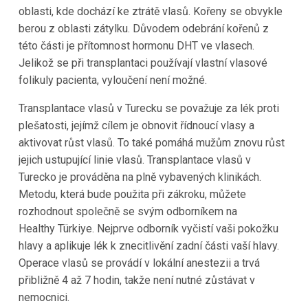
oblasti, kde dochází ke ztrátě vlasů. Kořeny se obvykle
berou z oblasti zátylku. Důvodem odebrání kořenů z
této části je přítomnost hormonu DHT ve vlasech.
Jelikož se při transplantaci používají vlastní vlasové
folikuly pacienta, vyloučení není možné.
Transplantace vlasů v
Turecku
se považuje za lék proti
plešatosti, jejímž cílem je obnovit řídnoucí vlasy a
aktivovat růst vlasů. To také pomáhá mužům znovu růst
jejich ustupující linie vlasů. Transplantace vlasů v
Turecko
je prováděna na plně vybavených klinikách.
Metodu, která bude použita při zákroku, můžete
rozhodnout společně se svým odborníkem na
Healthy
Türkiye
. Nejprve odborník vyčistí vaši pokožku
hlavy a aplikuje lék k znecitlivění zadní části vaší hlavy.
Operace vlasů se provádí v lokální anestezii a trvá
přibližně 4 až 7 hodin, takže není nutné zůstávat v
nemocnici.