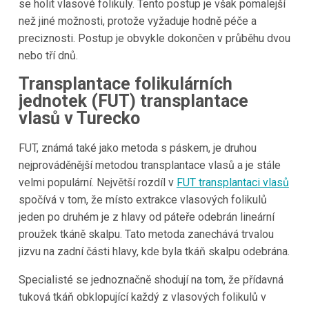
se holit vlasové folikuly. Tento postup je však pomalejší
než jiné možnosti, protože vyžaduje hodně péče a
preciznosti. Postup je obvykle dokončen v průběhu dvou
nebo tří dnů.
Transplantace folikulárních
jednotek (FUT) transplantace
vlasů v
Turecko
FUT, známá také jako metoda s páskem, je druhou
nejprováděnější metodou transplantace vlasů a je stále
velmi populární. Největší rozdíl v
FUT transplantaci vlasů
spočívá v tom, že místo extrakce vlasových folikulů
jeden po druhém je z hlavy od páteře odebrán lineární
proužek tkáně skalpu. Tato metoda zanechává trvalou
jizvu na zadní části hlavy, kde byla tkáň skalpu odebrána.
Specialisté se jednoznačně shodují na tom, že přídavná
tuková tkáň obklopující každý z vlasových folikulů v