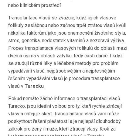
nebo klinickém prostředí.
Transplantace vlasů se zvažuje, když jejich vlasové
folikuly zeslábnou nebo začnou trpět ztrátou vlasů kvůli
několika faktorům, jako jsou onemocnění životního stylu,
stres, genetika, nedostatek vitamínů a nezdravá výživa.
Proces transplantace vlasových folikulů do oblasti mezi
dvěma ušima v oblasti zátylku, tedy části dárce. I když
se studují různé léky a léčebné metody pro problém
vypadávání vlasů, nejpůsobivějším a nejpřesnějším
řešením vypadávání vlasů je procedura transplantace
vlasů v
Turecku
.
Pokud nemáte žádné informace o transplantaci vlasů
Turecko
, jsou ideální volbou pro ty, kteří rychle ztrácejí
vlasy a chtějí je skrýt. Transplantace vlasů vám může
poskytnout řešení plešatosti a je nejlepší dlouhodobý
zákrok pro ženy i muže, kteří ztrácejí vlasy.
Krok za