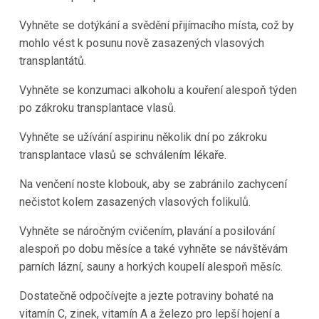
Vyhněte se dotýkání a svědění přijímacího místa, což by
mohlo vést k posunu nově zasazených vlasových
transplantátů.
Vyhněte se konzumaci alkoholu a kouření alespoň týden
po zákroku transplantace vlasů.
Vyhněte se užívání aspirinu několik dní po zákroku
transplantace vlasů se schválením lékaře.
Na venčení noste klobouk, aby se zabránilo zachycení
nečistot kolem zasazených vlasových folikulů.
Vyhněte se náročným cvičením, plavání a posilování
alespoň po dobu měsíce a také vyhněte se návštěvám
parních lázní, sauny a horkých koupelí alespoň měsíc.
Dostatečně odpočívejte a jezte potraviny bohaté na
vitamín C, zinek, vitamín A a železo pro lepší hojení a