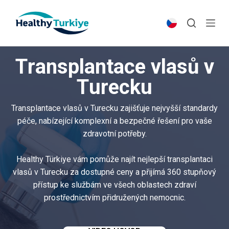
S
k
i
p
Transplantace vlasů v
t
o
Turecku
c
o
Transplantace vlasů v Turecku zajišťuje nejvyšší standardy
n
péče, nabízející komplexní a bezpečné řešení pro vaše
t
zdravotní potřeby.
e
n
Healthy Türkiye vám pomůže najít nejlepší transplantaci
t
vlasů v Turecku za dostupné ceny a přijímá 360 stupňový
přístup ke službám ve všech oblastech zdraví
prostřednictvím přidružených nemocnic.