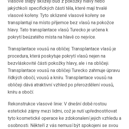
vlasové štěpy sklízejí buď z pokožky hlavy nebo
jakýchkoli specifických částí těla, které mají trvalé
vlasové kořeny. Tyto sklizené vlasové kořeny se
transplantují na místo příjemce bez vlasů na pokožce
hlavy. Tato transplantace vlasů
Turecko
je určena k
pokrytí beúzatého místa na hlavě co nejvíce.
Transplantace vousů na obličej: Transplantace vlasů je
procedura, která poskytuje pokrytí vlasů nejen na
bezvláskovité části pokožky hlavy, ale i na obličeji.
Transplantace vousů na obličeji
Turecko
zahrnuje úpravu
řídkých obočí, vousů a kníru. Transplantace vousů na
obličeji dává atraktivní vzhled po přerozdělení vousů,
kníru a obočí.
Rekonstrukce vlasové linie: V dnešní době rostou
estetické zájmy mezi lidmi, což je nutí upřednostňovat
tyto kosmetické operace ke zdokonalení jejich vzhledu a
osobnosti. Někteří z vás nemusí být spokojeni se svou