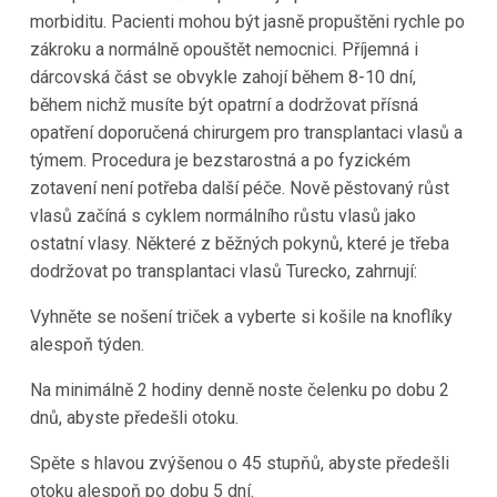
morbiditu. Pacienti mohou být jasně propuštěni rychle po
zákroku a normálně opouštět nemocnici. Příjemná i
dárcovská část se obvykle zahojí během 8-10 dní,
během nichž musíte být opatrní a dodržovat přísná
opatření doporučená chirurgem pro transplantaci vlasů a
týmem. Procedura je bezstarostná a po fyzickém
zotavení není potřeba další péče. Nově pěstovaný růst
vlasů začíná s cyklem normálního růstu vlasů jako
ostatní vlasy. Některé z běžných pokynů, které je třeba
dodržovat po transplantaci vlasů
Turecko
,
zahrnují:
Vyhněte se nošení triček a vyberte si košile na knoflíky
alespoň týden.
Na minimálně 2 hodiny denně noste čelenku po dobu 2
dnů, abyste předešli otoku.
Spěte s hlavou zvýšenou o 45 stupňů, abyste předešli
otoku alespoň po dobu 5 dní.