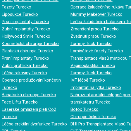
Fazety Turecko
Operace žaludečního rukávu Tu
Liposukce Turecko
Mummy Makeover Turecko
Prsní implantáty Turecko
Léčba žaludečním balónkem Tu
Zubní implantáty Turecko
Zmenšení prsou Turecko
Hollywood Smile Turecko
Zvednutí prsou Turecko
Kosmetická chirurgie Turecko
Tummy Tuck Turecko
Plastická chirurgie Turecko
Laminátové fazety Turecko
Prsní implantáty Turecko
Transplantace vlasů metodou 
Zubní prohlídka Turecko
Vaginoplastika Turecko
Léčba rakoviny Turecko
Tummy Tuck Turecko
Operace prodlužování končetin
IVF léčbě Turecko
Turecko
Implantát na lýtka Turecko
Bariatrická chirurgie Turecko
Nahrazení aortální chlopně po
Face Liftu Turecko
transkatetru Turecko
Laserské omlazení pleti Co2
Botox Turecko
Turecko
Chirurgie čelisti Turecko
Léčba erektilní dysfunkce Turecko
DHI Pro Transplantace Vlasů T