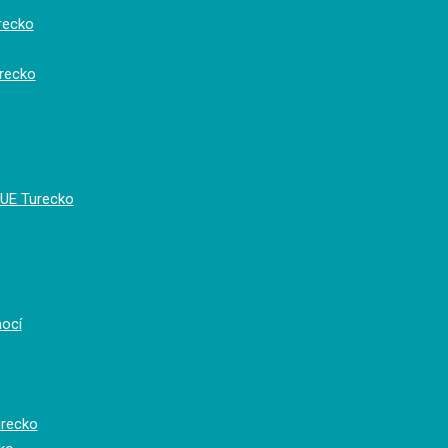
recko
recko
FUE Turecko
mocí
urecko