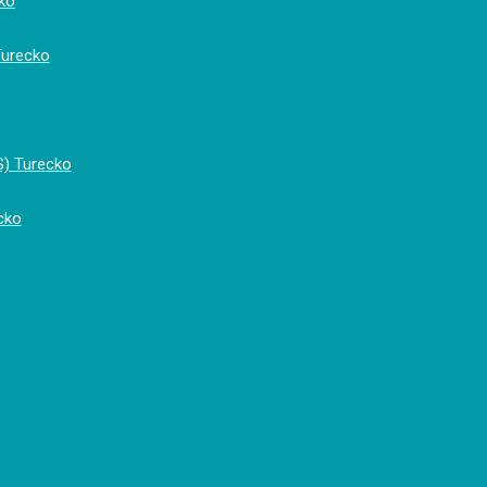
ko
Turecko
S) Turecko
cko