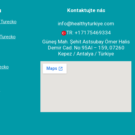
u
Kontaktujte nás
ě Turecko
info@healthyturkiye.com
TR:
+‪17175469334‬
 Turecko
Güneş Mah. Şehit Astsubay Ömer Halis
Demir Cad. No:95AI – 159, 07260
Kepez / Antalya / Türkiye
ecko
o