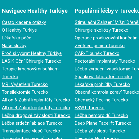
Navigace Healthy Türkiye
Populární léčby v Tureck
Často kladené otázky
Stimulační Zařízení Míšní Dřen
O Healthy Türkiye
Chirurgie skoliózy Turecko
Lékařská péče
Operace prodlužování končetin
Naše služby
Zvětšení penisu Turecko
Proč si vybrat Healthy Türkiye
CAR-T buněk Turecko
LASIK Oční Chirurgie Turecko
Pectorální implantáty Turecko
Terapie kmenovými buňkami
Léčba zvrácení vasektomie Tur
Turecko
Spánková laboratoř Turecko
MRI Vyšetření Turecko
Lékařské prohlídky Turecko
Tonsilektomie Turecko
Obecná kontrola zdraví Tureck
All on 6 Zubní Implantáty Turecko
Chemický Peeling Turecko
All on 4 Zubní Implantáty Turecko
ESWT Turecko
Léčba drogové závislosti Turecko
Léčba hemoroidů Turecko
Léčba srdeční ablace Turecko
Deep Plane Facelift Turecko
Transplantace vlasů Turecko
Léčba závislosti Turecko
Transplantace vousů Turecko
Rhinoplastika Turecko