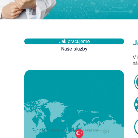
Jak pracujeme
J
Naše služby
V 
ná