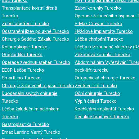
BBL Turecko
FUT Transplantace Vlasů Turec
Transplantace kostní dřeně
Zubní korunky Turecko
Turecko
Operace žaludečního bypassu 
Zubní ošetření Turecko
E-Max Crowns Turecko
Odstranění jizev po akné Turecko
Hýžďové implantáty Turecko
Chirurgie Šedého Zákalu Turecko
Léčba chrápání Turecko
Kolonoskopie Turecko
Léčba roztroušené sklerózy (R
Otoplastika Turecko
Zirkonová korunka Turecko
Operace zvednutí stehen Turecko
Abdominálním Vyřezávání Ture
EECP Léčba Turecko
neck-lift-turecku
SmartLipo Turecko
Ortopedická chirurgie Turecko
Chirurgie žaludečního pásu Turecko
Zvětšení rtů Turecko
Duodenální switch chirurgie
Oční chirurgie Turecko
Turecko
Výplň čelisti Turecko
Léčba žaludečním balónkem
Kochleární implantát Turecko
Turecko
Redukce bradavek Turecko
Gastroplastika Turecko
Emax Lamino Varný Turecko