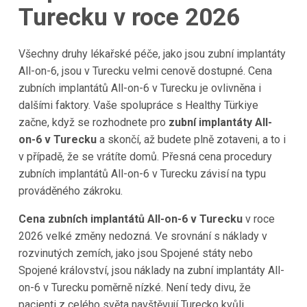
Turecku v roce 2026
Všechny druhy lékařské péče, jako jsou zubní implantáty
All-on-6, jsou v Turecku velmi cenově dostupné. Cena
zubních implantátů All-on-6 v Turecku je ovlivněna i
dalšími faktory. Vaše spolupráce s Healthy Türkiye
začne, když se rozhodnete pro
zubní implantáty All-
on-6 v Turecku
a skončí, až budete plně zotaveni, a to i
v případě, že se vrátíte domů. Přesná cena procedury
zubních implantátů All-on-6 v Turecku závisí na typu
prováděného zákroku.
Cena zubních implantátů All-on-6 v Turecku
v roce
2026 velké změny nedozná. Ve srovnání s náklady v
rozvinutých zemích, jako jsou Spojené státy nebo
Spojené království, jsou náklady na zubní implantáty All-
on-6 v Turecku poměrně nízké. Není tedy divu, že
pacienti z celého světa navštěvují Turecko kvůli