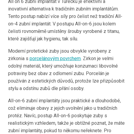
All on 6 zubní implantát v Turecku je efektivní a
inovativní alternativa k tradičním zubním implantátům.
Tento postup nabízí více síly pro čelist než tradiční All-
on-4 zubní implantát. V postupu All-on-6 jsou kolem
čelisti rovnoměrně umístěny šrouby vyrobené z titanu,
které zajišťují jak hygienu, tak sílu.
Moderní protetické zuby jsou obvykle vyrobeny z
zirkonia s
porcelánovým povrchem
. Zirkon je velmi
odolný materiál, který umožňuje konzumaci libovolné
potraviny bez obav z odlomení zubu. Porcelán je
používán z estetických důvodů, protože lze přizpůsobit
stylu a odstínu zubů dle přání osoby.
All-on-6 zubní implantáty jsou praktické a dlouhodobé,
což eliminuje obavy z jejich uvolnění jako u tradičních
protéz. Navíc, postup All-on-6 poskytuje zuby s
realistickým vzhledem, takže je obtížné poznat, že máte
zubní implantáty, pokud to někomu neřeknete. Pro