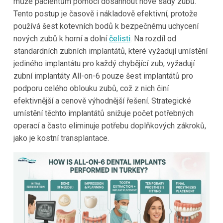
může pacientům pomoci dosáhnout nové sady zubů.
Tento postup je časově i nákladově efektivní, protože
používá šest kotevních bodů k bezpečnému uchycení
nových zubů k horní a dolní
čelisti
. Na rozdíl od
standardních zubních implantátů, které vyžadují umístění
jediného implantátu pro každý chybějící zub, vyžadují
zubní implantáty All-on-6 pouze šest implantátů pro
podporu celého oblouku zubů, což z nich činí
efektivnější a cenově výhodnější řešení. Strategické
umístění těchto implantátů snižuje počet potřebných
operací a často eliminuje potřebu doplňkových zákroků,
jako je kostní transplantace.