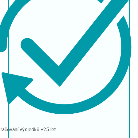
račování výsledků
+25 let