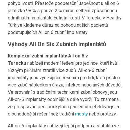
pohyblivosti. Přestože pooperační úspěšnost u all on 6
je blízko 98 % s pouze 2 % mírou selhání způsobenou
odmítnutím implantátu čelistní kostí. V Turecku v Healthy
Türkiye klademe důraz na pohodu našich pacientů
podstupujících All on 6 zubní implantáty.
Výhody All On Six Zubních Implantátů
Komplexní zubní implantáty All on 6 v
Turecku
nabízejí moderní řešení pro jedince, kteří kvůli
různým příčinám ztratili více zubů. All-on-6 zubní
implantáty jsou vynikajícím řešením pro lidi, kteří přišli o
více zubů následkem úrazu, infekce nebo jiných důvodů.
Ve srovnání s tradičními technikami zubní obnovy jsou
All-on-6 implantáty odolnější a déle vydrží. To znamená,
že při správné péči poskytnou pacientům efektivnější a
dlouhodobější řešení než tradiční
mosty
nebo protézy.
All-on-6 implantáty nabízejí lepší podporu a stabilitu ve