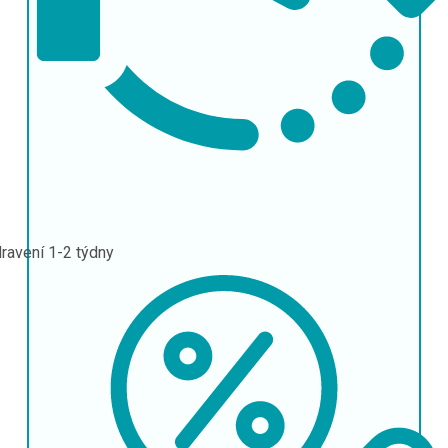
ravení
1-2 týdny