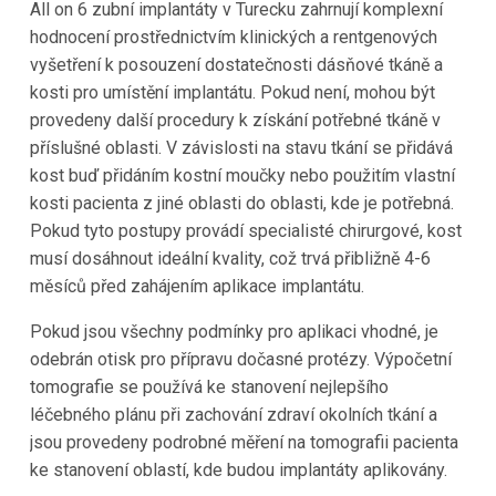
All on 6 zubní implantáty v Turecku zahrnují komplexní
hodnocení prostřednictvím klinických a rentgenových
vyšetření k posouzení dostatečnosti dásňové tkáně a
kosti pro umístění implantátu. Pokud není, mohou být
provedeny další procedury k získání potřebné tkáně v
příslušné oblasti. V závislosti na stavu tkání se přidává
kost buď přidáním kostní moučky nebo použitím vlastní
kosti pacienta z jiné oblasti do oblasti, kde je potřebná.
Pokud tyto postupy provádí specialisté chirurgové, kost
musí dosáhnout ideální kvality, což trvá přibližně 4-6
měsíců před zahájením aplikace implantátu.
Pokud jsou všechny podmínky pro aplikaci vhodné, je
odebrán otisk pro přípravu dočasné protézy. Výpočetní
tomografie se používá ke stanovení nejlepšího
léčebného plánu při zachování zdraví okolních tkání a
jsou provedeny podrobné měření na tomografii pacienta
ke stanovení oblastí, kde budou implantáty aplikovány.