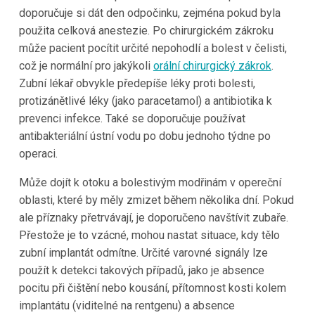
doporučuje si dát den odpočinku, zejména pokud byla
použita celková anestezie. Po chirurgickém zákroku
může pacient pocítit určité nepohodlí a bolest v čelisti,
což je normální pro jakýkoli
orální chirurgický zákrok
.
Zubní lékař obvykle předepíše léky proti bolesti,
protizánětlivé léky (jako paracetamol) a antibiotika k
prevenci infekce. Také se doporučuje používat
antibakteriální ústní vodu po dobu jednoho týdne po
operaci.
Může dojít k otoku a bolestivým modřinám v opereční
oblasti, které by měly zmizet během několika dní. Pokud
ale příznaky přetrvávají, je doporučeno navštívit zubaře.
Přestože je to vzácné, mohou nastat situace, kdy tělo
zubní implantát odmítne. Určité varovné signály lze
použít k detekci takových případů, jako je absence
pocitu při čištění nebo kousání, přítomnost kosti kolem
implantátu (viditelné na rentgenu) a absence