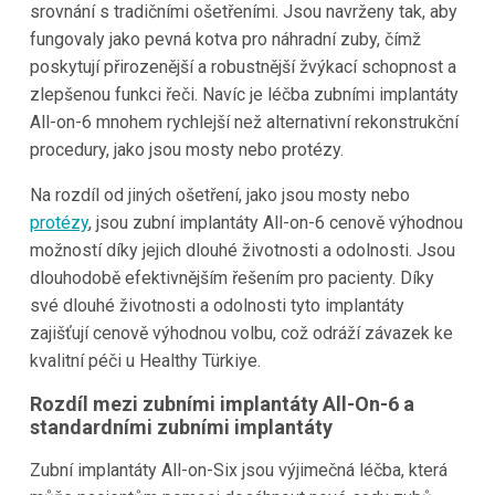
srovnání s tradičními ošetřeními. Jsou navrženy tak, aby
fungovaly jako pevná kotva pro náhradní zuby, čímž
poskytují přirozenější a robustnější žvýkací schopnost a
zlepšenou funkci řeči. Navíc je léčba zubními implantáty
All-on-6 mnohem rychlejší než alternativní rekonstrukční
procedury, jako jsou mosty nebo protézy.
Na rozdíl od jiných ošetření, jako jsou mosty nebo
protézy
, jsou zubní implantáty All-on-6 cenově výhodnou
možností díky jejich dlouhé životnosti a odolnosti. Jsou
dlouhodobě efektivnějším řešením pro pacienty. Díky
své dlouhé životnosti a odolnosti tyto implantáty
zajišťují cenově výhodnou volbu, což odráží závazek ke
kvalitní péči u Healthy Türkiye.
Rozdíl mezi zubními implantáty All-On-6 a
standardními zubními implantáty
Zubní implantáty All-on-Six jsou výjimečná léčba, která