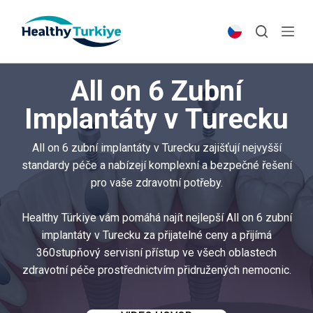
S
k
i
p
All on 6 Zubní
t
o
Implantáty v Turecku
c
o
All on 6 zubní implantáty v Turecku zajišťují nejvyšší
n
standardy péče a nabízejí komplexní a bezpečné řešení
t
pro vaše zdravotní potřeby.
e
n
Healthy Türkiye vám pomáhá najít nejlepší All on 6 zubní
t
implantáty v Turecku za přijatelné ceny a přijímá
360stupňový servisní přístup ve všech oblastech
zdravotní péče prostřednictvím přidružených nemocnic.