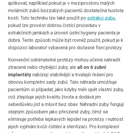
aplikovat, například pokud je v meziprostoru malých
molárních zubů bezzubých pacientů dostatečná hustota
kosti. Tuto techniku lze také použít po
extrakci zubu
,
pokud lze provést dobrou čistící proceduru v
extrakčních jamkách a úroveň ústní hygieny pacienta je
dobrá. Tento způsob může být rovněž použit, pokud je k
dispozici laboratoř vybavená pro dočasné fixní protézy.
Konvenční odnímatelné protézy mohou účinně nahradit
ztracené nebo chybějící zuby, ale
all on 6 zubní
implantáty
nabízejí stabilnější a trvalejší řešení pro
obnovu kompletní sady zubů. Tato náhrada umožňuje
pacientům si připadat, jako kdyby měli opět vlastní zuby,
což zlepšuje jejich kvalitu života a dodává jim
sebedůvěru jíst a mluvit bez obav. Náhradní zuby fungují
stejným způsobem jako přirozené zuby, čímž se
eliminuje potřeba lepkavých lepidel na protézy i nutnost
jejich vyjímání kvůli čištění a sterilizaci. Pro komplexní