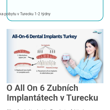
ka pobytu v Turecku
1-2 týdny
O All On 6 Zubních
Implantátech v Turecku