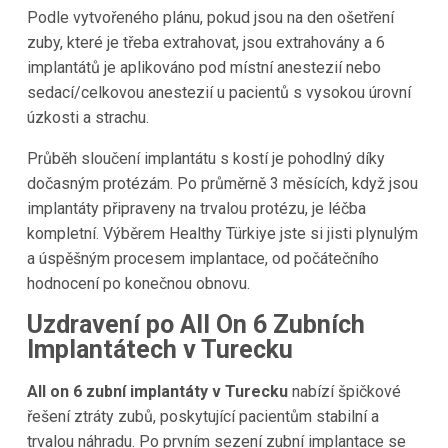
Podle vytvořeného plánu, pokud jsou na den ošetření
zuby, které je třeba extrahovat, jsou extrahovány a 6
implantátů je aplikováno pod místní anestezií nebo
sedací/celkovou anestezií u pacientů s vysokou úrovní
úzkosti a strachu.
Průběh sloučení implantátu s kostí je pohodlný díky
dočasným protézám. Po průměrně 3 měsících, když jsou
implantáty připraveny na trvalou protézu, je léčba
kompletní. Výběrem Healthy Türkiye jste si jisti plynulým
a úspěšným procesem implantace, od počátečního
hodnocení po konečnou obnovu.
Uzdravení po All On 6 Zubních
Implantátech v Turecku
All on 6 zubní implantáty v Turecku
nabízí špičkové
řešení ztráty zubů, poskytující pacientům stabilní a
trvalou náhradu. Po prvním sezení zubní implantace se