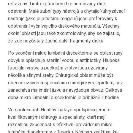
retraženy. Tímto způsobem lze herniovaný disk
odstranit. Malé zubní typy nástrojů a chytající/uhryzávací
nástroje (jako je pituitární rongeur) jsou preferovány k
odstranění vyčnívajícího diskového materiálu. Všechny
okolní oblasti jsou také zkontrolovány, aby se zajistilo,
že zde nezůstaly žádné další fragmenty disku.
Po skončení mikro lumbální discektomie se oblast rány
obvykle oplachuje sterilní vodou s antibiotiky. Hluboká
fasciální vrstva a podkožní vrstvy jsou uzavírány
několika silnými stehy. Chirurgická oblast může být
obecně uzavřena speciálním chirurgickým lepidlem, což
zanechává minimální jizvu a nevyžaduje obvaz. Celková
doba mikro lumbální discektomie je přibližně 1 hodina.
Ve společnosti Healthy Türkiye spolupracujeme s
kvalifikovanými chirurgy a specialisty, kteří mají
rozsáhlou zkušenost s efektivní prováděním mikro
lumbální discektomie v Turecku. Náš tým zajišťuje, že