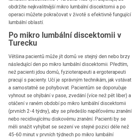
obdržíte nejkvalitnější mikro lumbální discektomii a po
operaci můžete pokračovat v životě s efektivně fungující
lumbální oblastí.
Po mikro lumbální discektomii v
Turecku
Většina pacientů může jít domů ve stejný den nebo brzy
následující den po mikro lumbální discektomii. Předtím,
než pacienti jdou domů, fyzioterapeuti a ergoterapeuti
pracují s pacienty. Učí je správným technikám, jak vstávat
a samostatně se pohybovat. Pacientům se doporučuje
vyhnout se ohýbání v pase, zvedání (více než pět liber) a
otáčení v raném období po mikro lumbální discektomii
(prvních 2-4 týdny), aby se předešlo napěťovému zranění
nebo recidivujícímu diskovému zranění. Pacienti by se
měli snažit vyhýbat se sezení ve stejné pozici déle než
45-60 minut v prvních týdnech po mikro lumbální