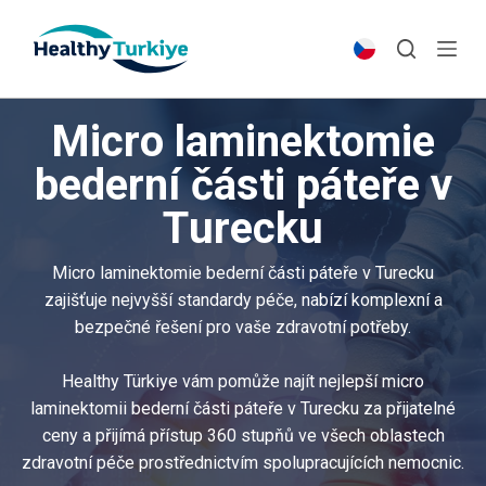
S
k
i
p
Micro laminektomie
t
o
bederní části páteře v
c
Turecku
o
n
t
Micro laminektomie bederní části páteře v Turecku
e
zajišťuje nejvyšší standardy péče, nabízí komplexní a
n
bezpečné řešení pro vaše zdravotní potřeby.
t
Healthy Türkiye vám pomůže najít nejlepší micro
laminektomii bederní části páteře v Turecku za přijatelné
ceny a přijímá přístup 360 stupňů ve všech oblastech
zdravotní péče prostřednictvím spolupracujících nemocnic.