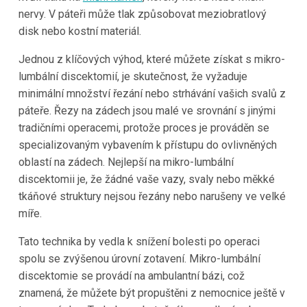
nervy. V páteři může tlak způsobovat meziobratlový
disk nebo kostní materiál.
Jednou z klíčových výhod, které můžete získat s mikro-
lumbální discektomií, je skutečnost, že vyžaduje
minimální množství řezání nebo strhávání vašich svalů z
páteře. Řezy na zádech jsou malé ve srovnání s jinými
tradičními operacemi, protože proces je prováděn se
specializovaným vybavením k přístupu do ovlivněných
oblastí na zádech. Nejlepší na mikro-lumbální
discektomii je, že žádné vaše vazy, svaly nebo měkké
tkáňové struktury nejsou řezány nebo narušeny ve velké
míře.
Tato technika by vedla k snížení bolesti po operaci
spolu se zvýšenou úrovní zotavení. Mikro-lumbální
discektomie se provádí na ambulantní bázi, což
znamená, že můžete být propuštěni z nemocnice ještě v