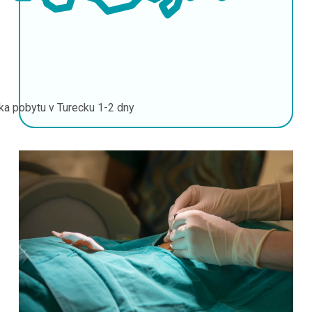
ka pobytu v Turecku
1-2 dny