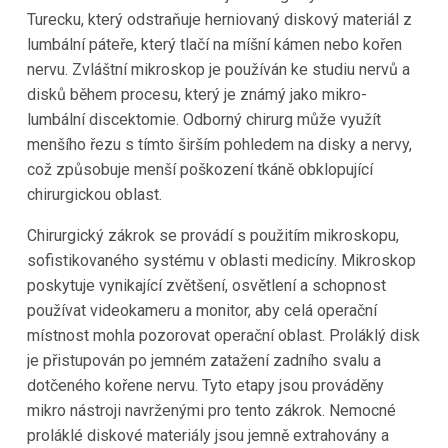
Turecku, který odstraňuje herniovaný diskový materiál z
lumbální páteře, který tlačí na míšní kámen nebo kořen
nervu. Zvláštní mikroskop je používán ke studiu nervů a
disků během procesu, který je známý jako mikro-
lumbální discektomie. Odborný chirurg může využít
menšího řezu s tímto širším pohledem na disky a nervy,
což způsobuje menší poškození tkáně obklopující
chirurgickou oblast.
Chirurgický zákrok se provádí s použitím mikroskopu,
sofistikovaného systému v oblasti medicíny. Mikroskop
poskytuje vynikající zvětšení, osvětlení a schopnost
používat videokameru a monitor, aby celá operační
místnost mohla pozorovat operační oblast. Proláklý disk
je přistupován po jemném zatažení zadního svalu a
dotčeného kořene nervu. Tyto etapy jsou prováděny
mikro nástroji navrženými pro tento zákrok. Nemocné
proláklé diskové materiály jsou jemně extrahovány a