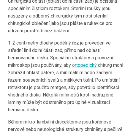
Chirurgická oblast (oblast dolní části zad) je očištěna
speciálním čisticím roztokem. Sterilní roušky jsou
nasazeny a odborný chirurgický tým nosí sterilní
chirurgické oblečení jako jsou pláště a rukavice pro
udržení prostředí bez bakterií.
1-2 centimetry dlouhý podélný řez je proveden ve
střední linii dolní části zad, přímo nad oblastí
herniovaného disku. Speciální retraktory a provozní
mikroskop jsou používány, aby
ortopedický
chirurg mohl
zobrazit oblast páteře, s minimálním nebo žádným
řezem sousedních svalů a měkkých tkání. Po umístění
retraktoru je použito rentgen, aby potvrdilo identifikaci
vhodného disku. Několik milimetrů kosti nadřazené
laminy může být odstraněno pro úplné vizualizaci
herniace disku.
Během mikro-lumbální discektomie jsou kořenové
nervové nebo neurologické struktury chráněny a pečlivě