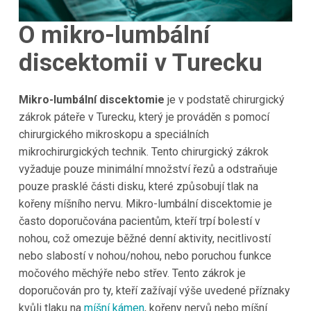
O mikro-lumbální
discektomii v Turecku
Mikro-lumbální discektomie
je v podstatě chirurgický
zákrok páteře v Turecku, který je prováděn s pomocí
chirurgického mikroskopu a speciálních
mikrochirurgických technik. Tento chirurgický zákrok
vyžaduje pouze minimální množství řezů a odstraňuje
pouze prasklé části disku, které způsobují tlak na
kořeny míšního nervu. Mikro-lumbální discektomie je
často doporučována pacientům, kteří trpí bolestí v
nohou, což omezuje běžné denní aktivity, necitlivostí
nebo slabostí v nohou/nohou, nebo poruchou funkce
močového měchýře nebo střev. Tento zákrok je
doporučován pro ty, kteří zažívají výše uvedené příznaky
kvůli tlaku na
míšní kámen
, kořeny nervů nebo míšní