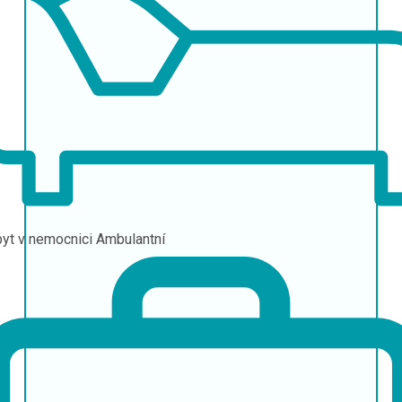
yt v nemocnici
Ambulantní