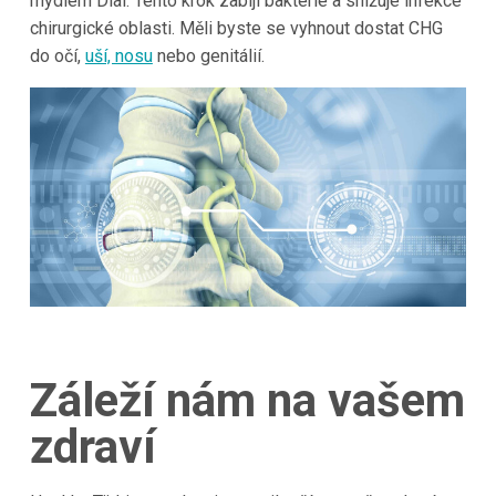
mýdlem Dial. Tento krok zabíjí bakterie a snižuje infekce
chirurgické oblasti. Měli byste se vyhnout dostat CHG
do očí,
uší, nosu
nebo genitálií.
Záleží nám na vašem
zdraví