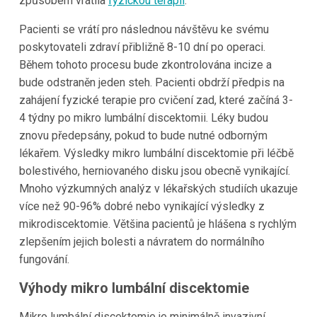
způsobem vrátila
fyzickou terapií
.
Pacienti se vrátí pro následnou návštěvu ke svému
poskytovateli zdraví přibližně 8-10 dní po operaci.
Během tohoto procesu bude zkontrolována incize a
bude odstraněn jeden steh. Pacienti obdrží předpis na
zahájení fyzické terapie pro cvičení zad, které začíná 3-
4 týdny po mikro lumbální discektomii. Léky budou
znovu předepsány, pokud to bude nutné odborným
lékařem. Výsledky mikro lumbální discektomie při léčbě
bolestivého, herniovaného disku jsou obecně vynikající.
Mnoho výzkumných analýz v lékařských studiích ukazuje
více než 90-96% dobré nebo vynikající výsledky z
mikrodiscektomie. Většina pacientů je hlášena s rychlým
zlepšením jejich bolesti a návratem do normálního
fungování.
Výhody mikro lumbální discektomie
Mikro lumbální discektomie je minimálně invazivní