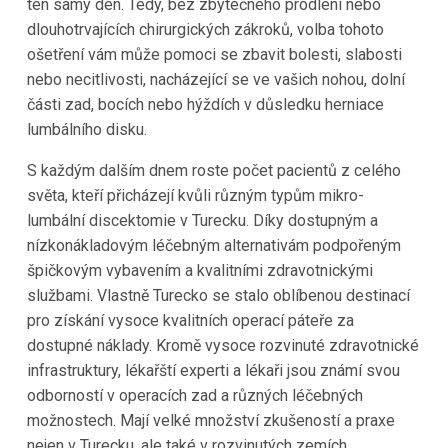
ten samý den. Tedy, bez zbytečného prodlení nebo
dlouhotrvajících chirurgických zákroků, volba tohoto
ošetření vám může pomoci se zbavit bolesti, slabosti
nebo necitlivosti, nacházející se ve vašich nohou, dolní
části zad, bocích nebo hýždích v důsledku herniace
lumbálního disku.
S každým dalším dnem roste počet pacientů z celého
světa, kteří přicházejí kvůli různým typům mikro-
lumbální discektomie v Turecku. Díky dostupným a
nízkonákladovým léčebným alternativám podpořeným
špičkovým vybavením a kvalitními zdravotnickými
službami. Vlastně Turecko se stalo oblíbenou destinací
pro získání vysoce kvalitních operací páteře za
dostupné náklady. Kromě vysoce rozvinuté zdravotnické
infrastruktury, lékařští experti a lékaři jsou známí svou
odborností v operacích zad a různých léčebných
možnostech. Mají velké množství zkušeností a praxe
nejen v Turecku, ale také v rozvinutých zemích.