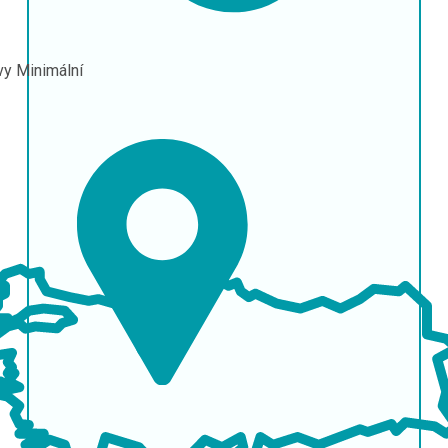
vy
Minimální