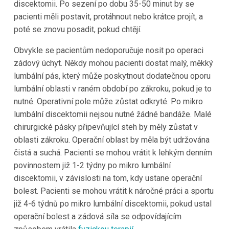
discektomii. Po sezení po dobu 35-50 minut by se
pacienti měli postavit, protáhnout nebo krátce projít, a
poté se znovu posadit, pokud chtějí.
Obvykle se pacientům nedoporučuje nosit po operaci
zádový úchyt. Někdy mohou pacienti dostat malý, měkký
lumbální pás, který může poskytnout dodatečnou oporu
lumbální oblasti v raném období po zákroku, pokud je to
nutné. Operativní pole může zůstat odkryté. Po mikro
lumbální discektomii nejsou nutné žádné bandáže. Malé
chirurgické pásky připevňující steh by měly zůstat v
oblasti zákroku. Operační oblast by měla být udržována
čistá a suchá. Pacienti se mohou vrátit k lehkým denním
povinnostem již 1-2 týdny po mikro lumbální
discektomii, v závislosti na tom, kdy ustane operační
bolest. Pacienti se mohou vrátit k náročné práci a sportu
již 4-6 týdnů po mikro lumbální discektomii, pokud ustal
operační bolest a zádová síla se odpovídajícím