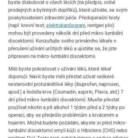
byste diskutovat o všech lécích (na předpis, volně
prodejných a bylinných doplňků), které užíváte, se svým
poskytovatelem zdravotní péče. Předoperační testy
(např. krevní test,
elektrokardiogram
, rentgen plic)
mohou být provedeny několik dní před mikro-lumbální
discektomií. Konzultujte svého primárního lékaře o
přerušení užívání určitých léků a ujistěte se, že jste
připraveni na mikro-lumbální discektomii.
Měli byste pokračovat v užívání léků, které lékař
doporučí. Navíc byste měli přestat užívat veškeré
nesteroidní protizánětlivé léky (ibuprofen, naproxen,
apod.) a ředidla krve (Coumadin, aspirin, Plavix, atd.) 7
dní před mikro-lumbální discektomií. Musíte přestat
používat nikotin a pít alkohol 1 týden před a 2 týdny po
operaci, aby se předešlo problémům s krvácením a
hojením. Možná budete požádáni, abyste si před mikro-
lumbální discektomií omyli kůži s Hibiclens (CHG) nebo