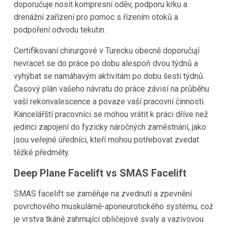
doporučuje nosit kompresní oděv, podporu krku a
drenážní zařízení pro pomoc s řízením otoků a
podpoření odvodu tekutin.
Certifikovaní chirurgové v Turecku obecně doporučují
nevracet se do práce po dobu alespoň dvou týdnů a
vyhýbat se namáhavým aktivitám po dobu šesti týdnů.
Časový plán vašeho návratu do práce závisí na průběhu
vaší rekonvalescence a povaze vaší pracovní činnosti.
Kancelářští pracovníci se mohou vrátit k práci dříve než
jedinci zapojení do fyzicky náročných zaměstnání, jako
jsou veřejné úředníci, kteří mohou potřebovat zvedat
těžké předměty.
Deep Plane Facelift vs SMAS Facelift
SMAS facelift se zaměřuje na zvednutí a zpevnění
povrchového muskulárně-aponeurotického systému, což
je vrstva tkáně zahrnující obličejové svaly a vazivovou