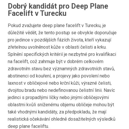
Dobrý kandidát pro Deep Plane
Facelift v Turecku
Pokud zvažujete deep plane facelift v Turecku, je
důležité vědět, že tento postup se obvykle doporučuje
pro jedince v pozdějších fázích života, kteří vykazují
zřetelnou uvolněnost kůže v oblasti čelisti a krku.
Splnění specifických kritérií je nezbytné pro kvalifikaci
na facelift, což zahrnuje být v dobrém celkovém
zdravotním stavu bez významných zdravotních stavů,
abstinenci od kouření, a projevy jako povolení nebo
laxnost v obličejové nebo krční kůži, výrazné čelisti,
dvojitou bradu nebo nedefinovanou čelistní linii. Navíc
jedinci s propadlými líčky nebo jinými obličejovými
oblastmi kvůli sníženému objemu obličeje mohou být
také vhodnými kandidáty, za předpokladu, že mají
realistická očekávání ohledně dosažitelných výsledků
deep plane faceliftu.