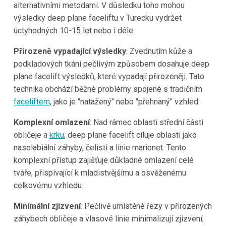
alternativními metodami. V důsledku toho mohou
výsledky deep plane faceliftu v Turecku vydržet
úctyhodných 10-15 let nebo i déle.
Přirozeně vypadající výsledky
: Zvednutím kůže a
podkladových tkání pečlivým způsobem dosahuje deep
plane facelift výsledků, které vypadají přirozeněji. Tato
technika obchází běžné problémy spojené s tradičním
faceliftem
, jako je "natažený" nebo "přehnaný" vzhled.
Komplexní omlazení
: Nad rámec oblasti střední části
obličeje a
krku
, deep plane facelift cíluje oblasti jako
nasolabiální záhyby, čelisti a linie marionet. Tento
komplexní přístup zajišťuje důkladné omlazení celé
tváře, přispívající k mladistvějšímu a osvěženému
celkovému vzhledu.
Minimální zjizvení
: Pečlivě umístěné řezy v přirozených
záhybech obličeje a vlasové linie minimalizují zjizvení,