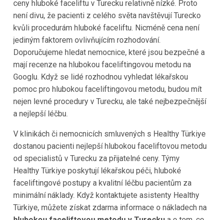
ceny hluboké faceliftu v Turecku relativně nízké. Proto
není divu, že pacienti z celého světa navštěvují Turecko
kvůli procedurám hluboké faceliftu. Nicméně cena není
jediným faktorem ovlivňujícím rozhodování.
Doporučujeme hledat nemocnice, které jsou bezpečné a
mají recenze na hlubokou faceliftingovou metodu na
Googlu. Když se lidé rozhodnou vyhledat lékařskou
pomoc pro hlubokou faceliftingovou metodu, budou mít
nejen levné procedury v Turecku, ale také nejbezpečnější
a nejlepší léčbu.
V klinikách či nemocnicích smluvených s Healthy Türkiye
dostanou pacienti nejlepší hlubokou faceliftovou metodu
od specialistů v Turecku za přijatelné ceny. Týmy
Healthy Türkiye poskytují lékařskou péči, hluboké
faceliftingové postupy a kvalitní léčbu pacientům za
minimální náklady. Když kontaktujete asistenty Healthy
Türkiye, můžete získat zdarma informace o nákladech na
hlubokou faceliftovou metodu v Turecku
a o tom, co