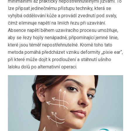
minimálními až prakticky nepostřehnutelnými jizvami. To
lze připsat jedinečnému přístupu techniky, která se
vyhýbá oddělování kůže a provádí zvednutí pod svaly,
čímž eliminuje napětí na liniích řezu při uzavírání.
Absence napětí během uzavíracího procesu umožňuje,
aby se řezy hojily nenápadně, připomínající jemné linie,
které jsou téměř nepostřehnutelné. Kromě toho tato
metoda pomáhá předcházet vzniku deformity „pixie ear“,
při které může dojít k prodloužení a stáhnutí ušního
laloku dolů po alternativní operaci.