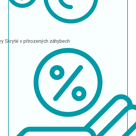
vy
Skryté v přirozených záhybech