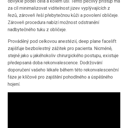
obvykle podél čela a kolem uší. Tento pečlivý přístup má
za cíl minimalizovat viditelnost jizev vyplývajících z
řezů, zároveň řeší přebytečnou kůži a povolení obličeje.
Zároveň procedura nabízí možnost odstranění
nadbytečného tuku z obličeje.
Prováděný pod celkovou anestézií, deep plane facelift
zajišťuje bezbolestný zážitek pro pacienta. Nicméně,
stejně jako u jakéhokoliv chirurgického postupu, existuje
předepsaná doba rekonvalescence. Dodržování
doporučení vašeho lékaře během této rekonvalescenční
fáze je klíčové pro zajištění pohodlného a úspěšného
hojení.