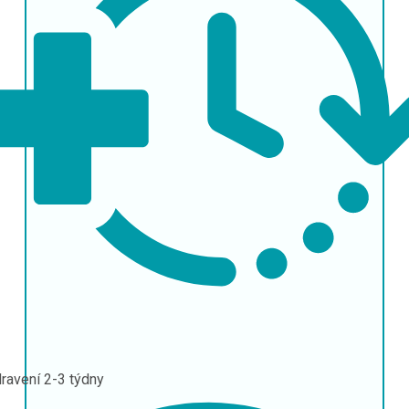
ravení
2-3 týdny