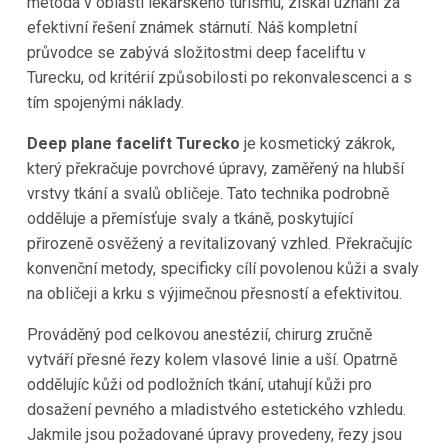
metoda v oblasti lékařského turismu, získal uznání za
efektivní řešení známek stárnutí. Náš kompletní
průvodce se zabývá složitostmi deep faceliftu v
Turecku, od kritérií způsobilosti po rekonvalescenci a s
tím spojenými náklady.
Deep plane facelift Turecko
je kosmetický zákrok,
který překračuje povrchové úpravy, zaměřený na hlubší
vrstvy tkání a svalů obličeje. Tato technika podrobně
odděluje a přemísťuje svaly a tkáně, poskytující
přirozeně osvěžený a revitalizovaný vzhled. Překračujíc
konvenční metody, specificky cílí povolenou kůži a svaly
na obličeji a krku s výjimečnou přesností a efektivitou.
Prováděný pod celkovou anestézií, chirurg zručně
vytváří přesné řezy kolem vlasové linie a uší. Opatrně
oddělujíc kůži od podložních tkání, utahují kůži pro
dosažení pevného a mladistvého estetického vzhledu.
Jakmile jsou požadované úpravy provedeny, řezy jsou