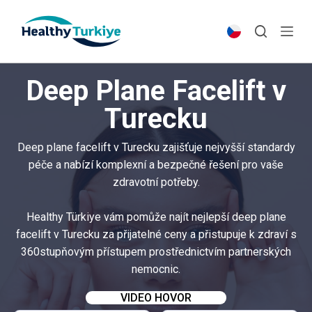
S
k
i
p
Deep Plane Facelift v
t
o
Turecku
c
o
Deep plane facelift v Turecku zajišťuje nejvyšší standardy
n
péče a nabízí komplexní a bezpečné řešení pro vaše
t
zdravotní potřeby.
e
n
Healthy Türkiye vám pomůže najít nejlepší deep plane
t
facelift v Turecku za přijatelné ceny a přistupuje k zdraví s
360stupňovým přístupem prostřednictvím partnerských
nemocnic.
VIDEO HOVOR