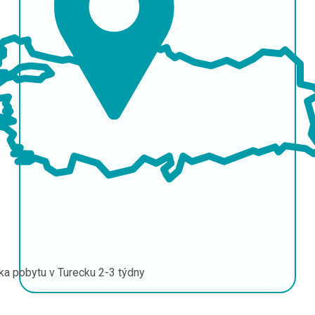
ka pobytu v Turecku
2-3 týdny