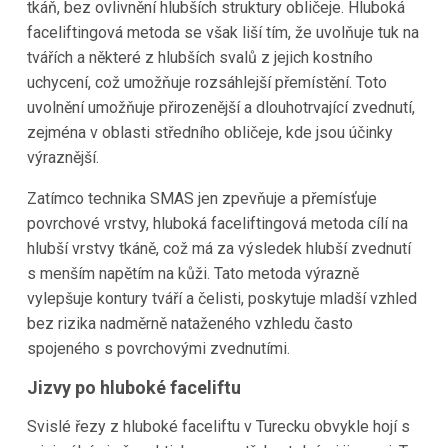
tkáň, bez ovlivnění hlubších struktury obličeje. Hluboká
faceliftingová metoda se však liší tím, že uvolňuje tuk na
tvářích a některé z hlubších svalů z jejich kostního
uchycení, což umožňuje rozsáhlejší přemístění. Toto
uvolnění umožňuje přirozenější a dlouhotrvající zvednutí,
zejména v oblasti středního obličeje, kde jsou účinky
výraznější.
Zatímco technika SMAS jen zpevňuje a přemísťuje
povrchové vrstvy, hluboká faceliftingová metoda cílí na
hlubší vrstvy tkáně, což má za výsledek hlubší zvednutí
s menším napětím na kůži. Tato metoda výrazně
vylepšuje kontury tváří a čelisti, poskytuje mladší vzhled
bez rizika nadměrně nataženého vzhledu často
spojeného s povrchovými zvednutími.
Jizvy po hluboké faceliftu
Svislé řezy z hluboké faceliftu v Turecku obvykle hojí s