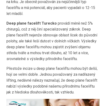
na krku. Je obecně považován za nejúčinnější typ
faceliftu a má potenciál, aby pacienti vypadali o 12-15
let mladší.
Deep plane facelift Turecko
provádí méně než 5%
chirurgů, což z něj činí specializovaný zákrok. Deep
plane facelift nejenže obnovuje oblast lícek do původní
polohy, ale také řeší dutost v dolních víčkách. Výsledky
deep plane faceliftu mohou zajistit zvýšení objemu
středu tváře a mohou trvat dlouho, až 10 let a více,
srovnatelné s výsledky přírodního faceliftu.
Přestože incize u deep plane faceliftu mohou být delší,
hojí se velmi dobře. Jednou považovaný za nadřazený
lifting, nedávné nálezy naznačují, že deep plane facelift
nabízí výsledky podobné našemu přírodnímu faceliftu
jak z hlediska dlouhověkosti, tak vzhledu.