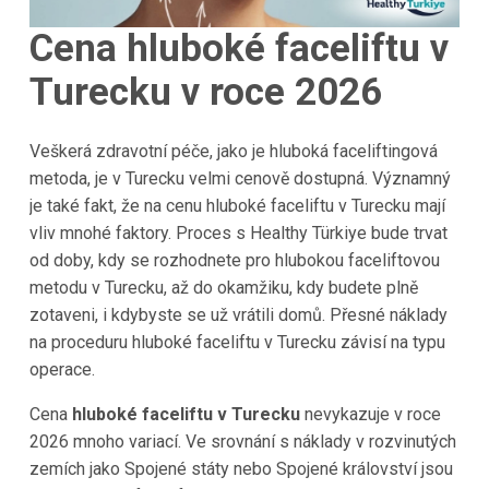
Cena hluboké faceliftu v
Turecku v roce 2026
Veškerá zdravotní péče, jako je hluboká faceliftingová
metoda, je v Turecku velmi cenově dostupná. Významný
je také fakt, že na cenu hluboké faceliftu v Turecku mají
vliv mnohé faktory. Proces s Healthy Türkiye bude trvat
od doby, kdy se rozhodnete pro hlubokou faceliftovou
metodu v Turecku, až do okamžiku, kdy budete plně
zotaveni, i kdybyste se už vrátili domů. Přesné náklady
na proceduru hluboké faceliftu v Turecku závisí na typu
operace.
Cena
hluboké faceliftu v Turecku
nevykazuje v roce
2026 mnoho variací. Ve srovnání s náklady v rozvinutých
zemích jako Spojené státy nebo Spojené království jsou