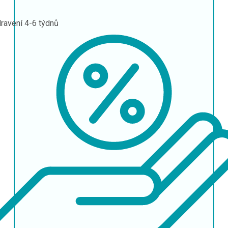
ravení
4-6 týdnů