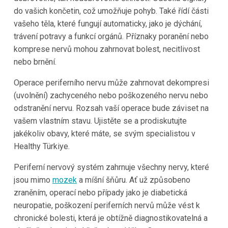
do vašich končetin, což umožňuje pohyb. Také řídí části
vašeho těla, které fungují automaticky, jako je dýchání,
trávení potravy a funkcí orgánů. Příznaky poranění nebo
komprese nervů mohou zahrnovat bolest, necitlivost
nebo brnění.
Operace periferního nervu může zahrnovat dekompresi
(uvolnění) zachyceného nebo poškozeného nervu nebo
odstranění nervu. Rozsah vaší operace bude záviset na
vašem vlastním stavu. Ujistěte se a prodiskutujte
jakékoliv obavy, které máte, se svým specialistou v
Healthy Türkiye.
Periferní nervový systém zahrnuje všechny nervy, které
jsou mimo
mozek
a míšní šňůru. Ať už způsobeno
zraněním, operací nebo případy jako je diabetická
neuropatie, poškození periferních nervů může vést k
chronické bolesti, která je obtížně diagnostikovatelná a