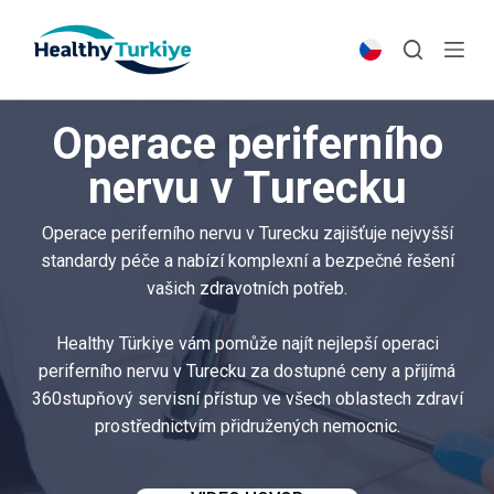
S
k
i
p
Operace periferního
t
o
nervu v Turecku
c
o
Operace periferního nervu v Turecku zajišťuje nejvyšší
n
standardy péče a nabízí komplexní a bezpečné řešení
t
vašich zdravotních potřeb.
e
n
Healthy Türkiye vám pomůže najít nejlepší operaci
t
periferního nervu v Turecku za dostupné ceny a přijímá
360stupňový servisní přístup ve všech oblastech zdraví
prostřednictvím přidružených nemocnic.