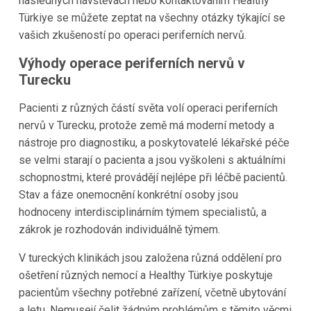
následných návštěvách nebo kontaktováním Healthy
Türkiye se můžete zeptat na všechny otázky týkající se
vašich zkušeností po operaci periferních nervů.
Výhody operace periferních nervů v
Turecku
Pacienti z různých částí světa volí operaci periferních
nervů v Turecku, protože země má moderní metody a
nástroje pro diagnostiku, a poskytovatelé lékařské péče
se velmi starají o pacienta a jsou vyškoleni s aktuálními
schopnostmi, které provádějí nejlépe při léčbě pacientů.
Stav a fáze onemocnění konkrétní osoby jsou
hodnoceny interdisciplinárním týmem specialistů, a
zákrok je rozhodován individuálně týmem.
V tureckých klinikách jsou založena různá oddělení pro
ošetření různých nemocí a Healthy Türkiye poskytuje
pacientům všechny potřebné zařízení, včetně ubytování
a letu. Nemusejí čelit žádným problémům s těmito věcmi