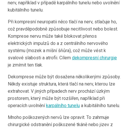
nerv, například v případě karpálního tunelu nebo uvolnění
kubitálního tunelu.
Při kompresní neuropatii něco tlačí na nerv, stlačuje ho,
což pravděpodobně způsobuje necitlivost nebo bolest.
Komprese nervu může také blokovat přenos
elektrických impulzů do a z centrálního nervového
systému (mozek a míšní šňůra), což může vést k
svalové slabosti a atrofii. Cílem
dekompresní chirurgie
je zmírnit ten tlak.
Dekomprese může být dosažena několikerými způsoby.
Někdy existuje struktura, která tlačí na nerv, kterou lze
extrahovat. V jiných případech nerv prochází úzkým
prostorem, který může být rozšířen, například při
operacích uvolnění
karpálního tunelu
a kubitálního tunelu.
Mnoho poškozených nervů lze opravit. To zahrnuje
chirurgické odstranění poškozené tkáně nebo jizev z