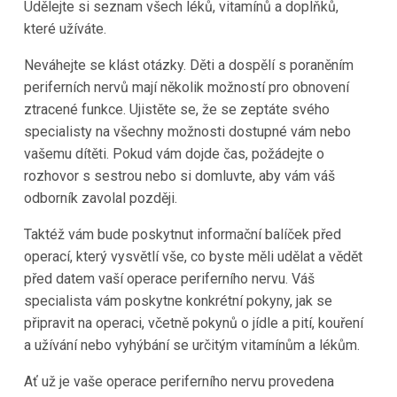
Udělejte si seznam všech léků, vitamínů a doplňků,
které užíváte.
Neváhejte se klást otázky. Děti a dospělí s poraněním
periferních nervů mají několik možností pro obnovení
ztracené funkce. Ujistěte se, že se zeptáte svého
specialisty na všechny možnosti dostupné vám nebo
vašemu dítěti. Pokud vám dojde čas, požádejte o
rozhovor s sestrou nebo si domluvte, aby vám váš
odborník zavolal později.
Taktéž vám bude poskytnut informační balíček před
operací, který vysvětlí vše, co byste měli udělat a vědět
před datem vaší operace periferního nervu. Váš
specialista vám poskytne konkrétní pokyny, jak se
připravit na operaci, včetně pokynů o jídle a pití, kouření
a užívání nebo vyhýbání se určitým vitamínům a lékům.
Ať už je vaše operace periferního nervu provedena