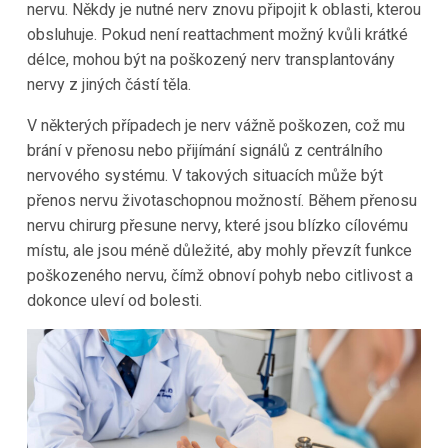
nervu. Někdy je nutné nerv znovu připojit k oblasti, kterou
obsluhuje. Pokud není reattachment možný kvůli krátké
délce, mohou být na poškozený nerv transplantovány
nervy z jiných částí těla.
V některých případech je nerv vážně poškozen, což mu
brání v přenosu nebo přijímání signálů z centrálního
nervového systému. V takových situacích může být
přenos nervu životaschopnou možností. Během přenosu
nervu chirurg přesune nervy, které jsou blízko cílovému
místu, ale jsou méně důležité, aby mohly převzít funkce
poškozeného nervu, čímž obnoví pohyb nebo citlivost a
dokonce uleví od bolesti.