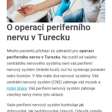
O operaci periferního
nervu v Turecku
Mnoho pacientů přichází ze zahraničí pro
operaci
periferního nervu v Turecku
. Na rozdíl od vašeho
centrálního nervového systému není váš periferní
nervový systém chráněn kostí, což ho vystavuje poranění
nebo toxinům. V těle máte dva nervové systémy. Váš
centrální nervový systém (CNS) zahrnuje váš mozek a
míšní šňůra
. Váš periferní nervový systém zahrnuje
všechny nervy mimo tyto oblasti.
Vaše periferní nervový systém kontroluje jak
dobrovolné, tak nedobrovolné činnosti. Odesílá signály