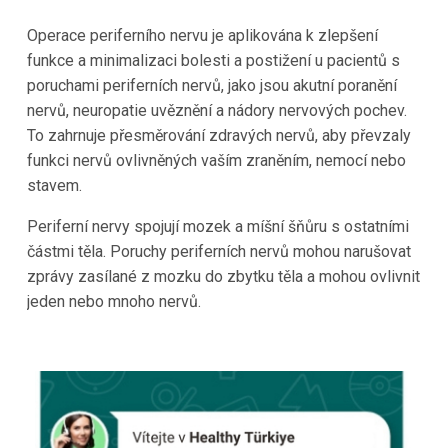
Operace periferního nervu je aplikována k zlepšení
funkce a minimalizaci bolesti a postižení u pacientů s
poruchami periferních nervů, jako jsou akutní poranění
nervů, neuropatie uvěznění a nádory nervových pochev.
To zahrnuje přesměrování zdravých nervů, aby převzaly
funkci nervů ovlivněných vaším zraněním, nemocí nebo
stavem.
Periferní nervy spojují mozek a míšní šňůru s ostatními
částmi těla. Poruchy periferních nervů mohou narušovat
zprávy zasílané z mozku do zbytku těla a mohou ovlivnit
jeden nebo mnoho nervů.