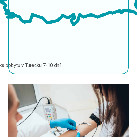
ka pobytu v Turecku
7-10 dní