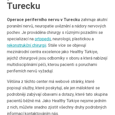
Turecku
Operace periferního nervu v Turecku
zahrnuje akutní
poranění nervů, neuropatie uvěznění a nádory nervových
pochev. Je prováděna chirurgy s různými pozadími se
specializací na
ortopedii
, neurologii, plastickou a
rekonstrukční chirurgii
. Stále více se objevují
mezinárodní centra excelence jako Healthy Türkiye,
jejichž chirurgové jsou odborníky v oboru a která nabízejí
multidisciplinární péči, kterou pacienti s poruchami
periferních nervů vyžadují.
Většina z těchto center má webové stránky, které
popisují služby, které poskytují, ale jen málokteré se
podrobněji zabývají obavami a dotazy, které tato skupina
pacientů běžně má. Jako Healthy Türkiye nejsme jedním
z nich, můžete snadno zjistit všechny druhy podrobných
informací kontaktováním nás.