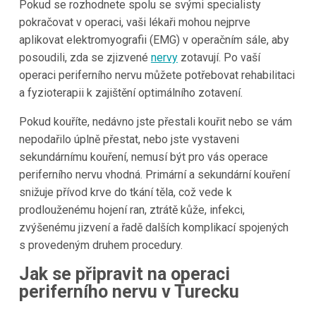
Pokud se rozhodnete spolu se svými specialisty
pokračovat v operaci, vaši lékaři mohou nejprve
aplikovat elektromyografii (EMG) v operačním sále, aby
posoudili, zda se zjizvené
nervy
zotavují. Po vaší
operaci periferního nervu můžete potřebovat rehabilitaci
a fyzioterapii k zajištění optimálního zotavení.
Pokud kouříte, nedávno jste přestali kouřit nebo se vám
nepodařilo úplně přestat, nebo jste vystaveni
sekundárnímu kouření, nemusí být pro vás operace
periferního nervu vhodná. Primární a sekundární kouření
snižuje přívod krve do tkání těla, což vede k
prodlouženému hojení ran, ztrátě kůže, infekci,
zvýšenému jizvení a řadě dalších komplikací spojených
s provedeným druhem procedury.
Jak se připravit na operaci
periferního nervu v Turecku