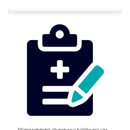
Přizpůsobitelné all-inclusive balíčky pro vás