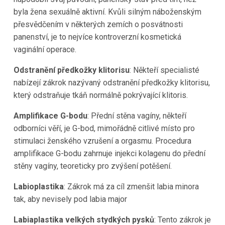
byla žena sexuálně aktivní. Kvůli silným náboženským
přesvědčením v některých zemích o posvátnosti
panenství, je to nejvíce kontroverzní kosmetická
vaginální operace.
Odstranění předkožky klitorisu
: Někteří specialisté
nabízejí zákrok nazývaný odstranění předkožky klitorisu,
který odstraňuje tkáň normálně pokrývající klitoris.
Amplifikace G-bodu
: Přední stěna vagíny, někteří
odborníci věří, je G-bod, mimořádně citlivé místo pro
stimulaci ženského vzrušení a orgasmu. Procedura
amplifikace G-bodu zahrnuje injekci kolagenu do přední
stěny vagíny, teoreticky pro zvýšení potěšení.
Labioplastika
: Zákrok má za cíl zmenšit labia minora
tak, aby nevisely pod labia major
Labiaplastika velkých stydkých pysků
: Tento zákrok je