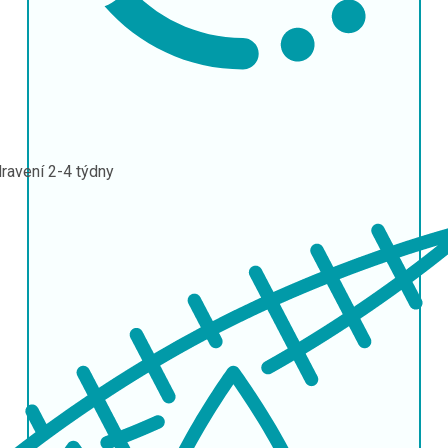
ravení
2-4 týdny