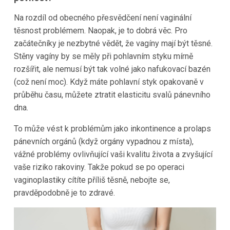
Na rozdíl od obecného přesvědčení není vaginální
těsnost problémem. Naopak, je to dobrá věc. Pro
začátečníky je nezbytné vědět, že vagíny mají být těsné.
Stěny vagíny by se měly při pohlavním styku mírně
rozšířit, ale nemusí být tak volné jako nafukovací bazén
(což není moc). Když máte pohlavní styk opakovaně v
průběhu času, můžete ztratit elasticitu svalů pánevního
dna.
To může vést k problémům jako inkontinence a prolaps
pánevních orgánů (když orgány vypadnou z místa),
vážné problémy ovlivňující vaši kvalitu života a zvyšující
vaše riziko rakoviny. Takže pokud se po operaci
vaginoplastiky cítíte příliš těsně, nebojte se,
pravděpodobně je to zdravé.