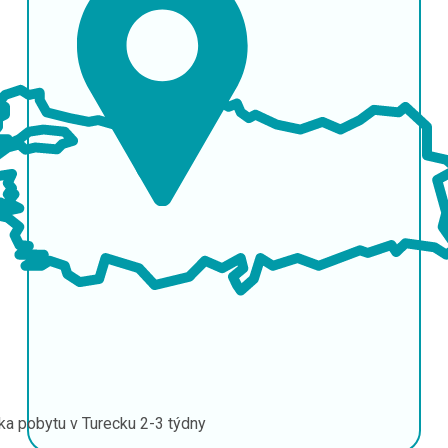
ka pobytu v Turecku
2-3 týdny