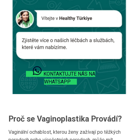
KONTAKTUJTE NÁS NA
WHATSAPP
Proč se Vaginoplastika Provádí?
Vaginální ochablost, kterou ženy zažívají po těžkých
porodech nebo vícečetných porodech, může mít