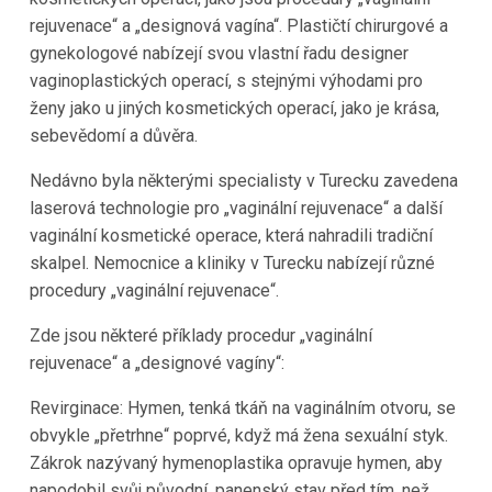
rejuvenace“ a „designová vagína“. Plastičtí chirurgové a
gynekologové nabízejí svou vlastní řadu designer
vaginoplastických operací, s stejnými výhodami pro
ženy jako u jiných kosmetických operací, jako je krása,
sebevědomí a důvěra.
Nedávno byla některými specialisty v Turecku zavedena
laserová technologie pro „vaginální rejuvenace“ a další
vaginální kosmetické operace, která nahradili tradiční
skalpel. Nemocnice a kliniky v Turecku nabízejí různé
procedury „vaginální rejuvenace“.
Zde jsou některé příklady procedur „vaginální
rejuvenace“ a „designové vagíny“:
Revirginace: Hymen, tenká tkáň na vaginálním otvoru, se
obvykle „přetrhne“ poprvé, když má žena sexuální styk.
Zákrok nazývaný hymenoplastika opravuje hymen, aby
napodobil svůj původní, panenský stav před tím, než