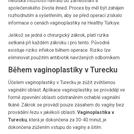
hlediska možnosti návratu do zaměstnání a
společenského života ihned. Proces by měl být zahájen
rozhodnutím a vyšetřením, aby se před operací získalo
informace o cenách vaginoplastiky na Healthy Türkiye.
Jelikož se jedná o chirurgický zákrok, platí rizika
setkaná při každém zákroku i pro tento. Původně
existuje riziko infekce během operace. Riziko lze
eliminovat použitím antibiotik navržených odborníkem.
Během vaginoplastiky v Turecku
Účelem vaginoplastiky v Turecku je zúžit zvětšenou
vaginální oblast. Aplikace vaginoplastiky se provádějí ve
formě zpevnění oblasti odstraněním ochablé vaginální
tkáně. Zákrok se provádí pouze zásahem do vagíny bez
provádění řezu v jakékoli oblasti.
Vaginoplastika v
Turecku
, která je dokončena za 30-40 minut, je
dokončena zúžením vstupu do vagíny a šitím.