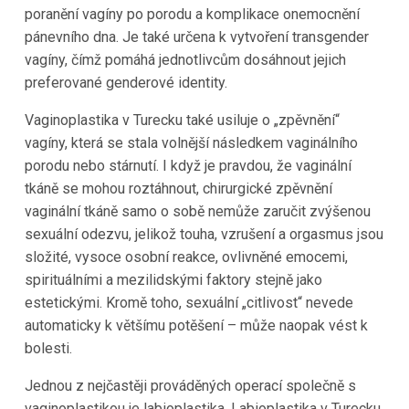
poranění vagíny po porodu a komplikace onemocnění
pánevního dna. Je také určena k vytvoření transgender
vagíny, čímž pomáhá jednotlivcům dosáhnout jejich
preferované genderové identity.
Vaginoplastika v Turecku také usiluje o „zpěvnění“
vagíny, která se stala volnější následkem vaginálního
porodu nebo stárnutí. I když je pravdou, že vaginální
tkáně se mohou roztáhnout, chirurgické zpěvnění
vaginální tkáně samo o sobě nemůže zaručit zvýšenou
sexuální odezvu, jelikož touha, vzrušení a orgasmus jsou
složité, vysoce osobní reakce, ovlivněné emocemi,
spirituálními a mezilidskými faktory stejně jako
estetickými. Kromě toho, sexuální „citlivost“ nevede
automaticky k většímu potěšení – může naopak vést k
bolesti.
Jednou z nejčastěji prováděných operací společně s
vaginoplastikou je labioplastika. Labioplastika v Turecku,