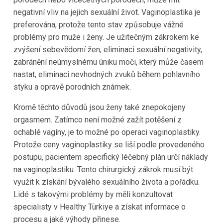
negativní vliv na jejich sexuální život. Vaginoplastika je
preferována, protože tento stav způsobuje vážné
problémy pro muže i ženy. Je užitečným zákrokem ke
zvýšení sebevědomí žen, eliminaci sexuální negativity,
zabránění neúmyslnému úniku moči, který může časem
nastat, eliminaci nevhodných zvuků během pohlavního
styku a opravě porodních známek.
Kromě těchto důvodů jsou ženy také znepokojeny
orgasmem. Zatímco není možné zažít potěšení z
ochablé vagíny, je to možné po operaci vaginoplastiky.
Protože ceny vaginoplastiky se liší podle provedeného
postupu, pacientem specifický léčebný plán určí náklady
na vaginoplastiku. Tento chirurgický zákrok musí být
využit k získání bývalého sexuálního života a pořádku.
Lidé s takovými problémy by měli konzultovat
specialisty v Healthy Türkiye a získat informace o
procesu a jaké výhody přinese.