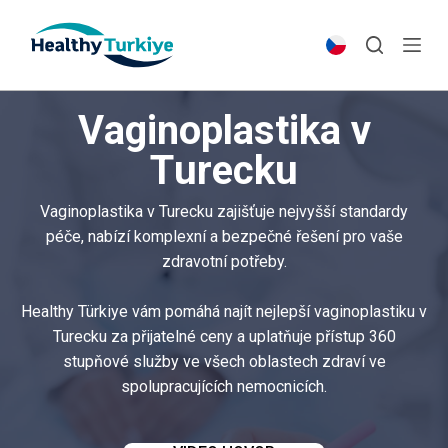
S
k
i
p
Vaginoplastika v
t
o
Turecku
c
o
Vaginoplastika v Turecku zajišťuje nejvyšší standardy
n
péče, nabízí komplexní a bezpečné řešení pro vaše
t
zdravotní potřeby.
e
n
Healthy Türkiye vám pomáhá najít nejlepší vaginoplastiku v
t
Turecku za přijatelné ceny a uplatňuje přístup 360
stupňové služby ve všech oblastech zdraví ve
spolupracujících nemocnicích.