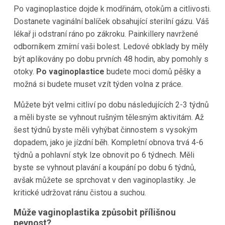
Po vaginoplastice dojde k modřinám, otokům a citlivosti.
Dostanete vaginální balíček obsahující sterilní gázu. Váš
lékař ji odstraní ráno po zákroku. Painkillery navržené
odborníkem zmírní vaši bolest. Ledové obklady by měly
být aplikovány po dobu prvních 48 hodin, aby pomohly s
otoky.
Po vaginoplastice
budete moci domů pěšky a
možná si budete muset vzít týden volna z práce.
Můžete být velmi citliví po dobu následujících 2-3 týdnů
a měli byste se vyhnout rušným tělesným aktivitám. Až
šest týdnů byste měli vyhýbat činnostem s vysokým
dopadem, jako je jízdní běh. Kompletní obnova trvá 4-6
týdnů a pohlavní styk lze obnovit po 6 týdnech. Měli
byste se vyhnout plavání a koupání po dobu 6 týdnů,
avšak můžete se sprchovat v den vaginoplastiky. Je
kritické udržovat ránu čistou a suchou.
Může vaginoplastika způsobit přílišnou
pevnost?