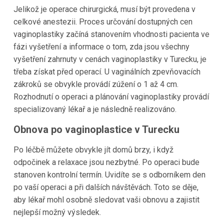
Jelikož je operace chirurgická, musí být provedena v
celkové anestezii. Proces určování dostupných cen
vaginoplastiky začíná stanovením vhodnosti pacienta ve
fázi vyšetření a informace o tom, zda jsou všechny
vyšetření zahrnuty v cenách vaginoplastiky v Turecku, je
třeba získat před operací. U vaginálních zpevňovacích
zákroků se obvykle provádí zúžení o 1 až 4 cm.
Rozhodnutí o operaci a plánování vaginoplastiky provádí
specializovaný lékař a je následně realizováno.
Obnova po vaginoplastice v Turecku
Po léčbě můžete obvykle jít domů brzy, i když
odpočinek a relaxace jsou nezbytné. Po operaci bude
stanoven kontrolní termín. Uvidíte se s odborníkem den
po vaší operaci a při dalších návštěvách. Toto se děje,
aby lékař mohl osobně sledovat vaši obnovu a zajistit
nejlepší možný výsledek.