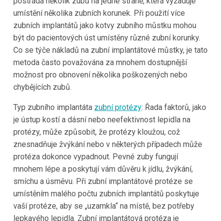
postrádá několik zubů na jedné straně, která vyžaduje
umístění několika zubních korunek. Při použití více
zubních implantátů jako kotvy zubního můstku mohou
být do pacientových úst umístěny různé zubní korunky.
Co se týče nákladů na zubní implantátové můstky, je tato
metoda často považována za mnohem dostupnější
možnost pro obnovení několika poškozených nebo
chybějících zubů.
Typ zubního implantáta
zubní protézy
: Řada faktorů, jako
je ústup kostí a dásní nebo neefektivnost lepidla na
protézy, může způsobit, že protézy kloužou, což
znesnadňuje žvýkání nebo v některých případech může
protéza dokonce vypadnout. Pevné zuby fungují
mnohem lépe a poskytují vám důvěru k jídlu, žvýkání,
smíchu a úsměvu. Při zubní implantátové protéze se
umístěním malého počtu zubních implantátů poskytuje
vaší protéze, aby se „uzamkla“ na místě, bez potřeby
lepkavého lepidla. Zubní implantátová protéza je