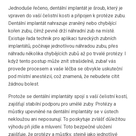
Jednoduše řečeno, dentální implantát je šroub, který je
vpraven do vaší čelistní kosti a připojen k protéze zubu.
Dentální implantát nahrazuje zraněný nebo chybějící
kořen zubu, čímž pevně drží náhradní zub na místě.
Existuje řada technik pro aplikaci tureckých zubních
implantátů, počínaje jednotlivou náhradou zubu, přes
náhradu několika chybějících zubů až po trvalé protézy. I
když tento postup může znít strašidelně, zubař vás
provede procesem a vaše léčba se obvykle uskuteční
pod místní anestézií, což znamená, že nebudete cítit
žádnou bolest.
Protože se dentální implantáty spojí s vaší čelistní kostí,
zajišťují stabilní podporu pro umělé zuby. Protézy a
můstky upevněné na dentální implantáty se v ústech
nekloužou ani neposunují. To poskytuje zvlášť důležitou
výhodu při jídle a mluvení. Toto bezpečné uložení
zajišťuje, že protézy a můstky, stejně jako jednotlivé