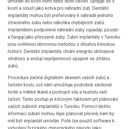
umístěn do kosti horní nebo dolní čelisti. Spojuje se s
kostí a slouží jako kotva pro náhradní zub. Dentální
implantáty mohou být preferovány k náhradě jednoho
ztraceného zubu nebo několika chybějících zubů.
Implantátem podpořené náhradní zuby vypadají, působí
a fungují jako přirozené zuby. Zubní implantáty v Turecku
jsou ověřenou obnovnou metodou s dlouhou klinickou
historií. Dentální implantáty chrání integritu obličejové
struktury a snižují nepříjemnosti spojené se ztrátou
zubů.
Procedura začíná digitálním skenem vašich zubů a
čelistní kosti, což nám umožňuje podrobně sledovat
tvrdé a měkké tkáně a pochopit sílu a hustotu vaší
čelisti. Tento postup je klíčovým faktorem při plánování
vašich zubních implantátů v Turecku. Pomocí těchto
informací zubaři mohou lépe plánovat přesně, kam by
měl být implantát umístěn. Poté lze použít software k
vytvoření fyzického chirurgického návodu (jako