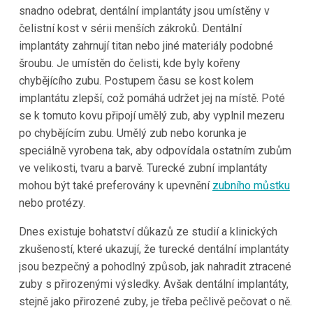
snadno odebrat, dentální implantáty jsou umístěny v
čelistní kost v sérii menších zákroků. Dentální
implantáty zahrnují titan nebo jiné materiály podobné
šroubu. Je umístěn do čelisti, kde byly kořeny
chybějícího zubu. Postupem času se kost kolem
implantátu zlepší, což pomáhá udržet jej na místě. Poté
se k tomuto kovu připojí umělý zub, aby vyplnil mezeru
po chybějícím zubu. Umělý zub nebo korunka je
speciálně vyrobena tak, aby odpovídala ostatním zubům
ve velikosti, tvaru a barvě. Turecké zubní implantáty
mohou být také preferovány k upevnění
zubního můstku
nebo protézy.
Dnes existuje bohatství důkazů ze studií a klinických
zkušeností, které ukazují, že turecké dentální implantáty
jsou bezpečný a pohodlný způsob, jak nahradit ztracené
zuby s přirozenými výsledky. Avšak dentální implantáty,
stejně jako přirozené zuby, je třeba pečlivě pečovat o ně.