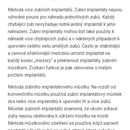
Metoda více zubních implantátů: Zubní implantáty nejsou
výhodné pouze pro náhradu jednotlivých zubů. Každý
chybějící zub nevyžaduje nutně jediný implantát k jeho
nahrazení. Zubní implantáty mohou být také použity k
náhradě více chybějících zubů a v některých případech k
upevnění celého setu umělých zubů. Často je stabilnější
a cenově efektivnější metodou umístit implantát na
každý konec „mezery“ a překlenout implantáty zubním
můstkem. Žvýkací funkce je pak obnovena s malým
počtem implantátů.
Metoda zubního implantátového můstku: Na rozdíl od
konvenčního můstku používá zubní implantátový můstek
dva nebo více implantátů k upevnění tří a více zubů.
Můstek zubních implantátů znamená, že okolní zdravé
zuby nejsou obětovány k udržení můstku na místě.
Metoda můstkového ošetření se používá, když pacient