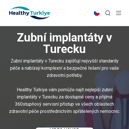
S
k
i
p
Zubní implantáty v
t
o
Turecku
c
o
Zubní implantáty v Turecku zajišťují nejvyšší standardy
n
péče a nabízejí komplexní a bezpečné řešení pro vaše
t
zdravotní potřeby.
e
n
Healthy Türkiye vám pomůže najít nejlepší zubní
t
implantáty v Turecku za dostupné ceny a přijímá
360stupňový servisní přístup ve všech oblastech
zdravotní péče prostřednictvím spřátelených nemocnic.