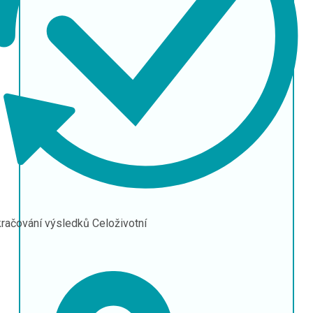
račování výsledků
Celoživotní