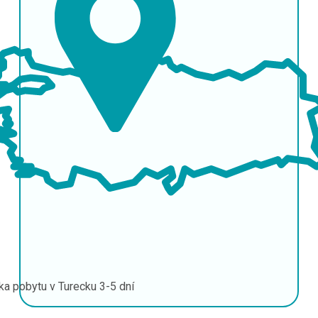
ka pobytu v Turecku
3-5 dní