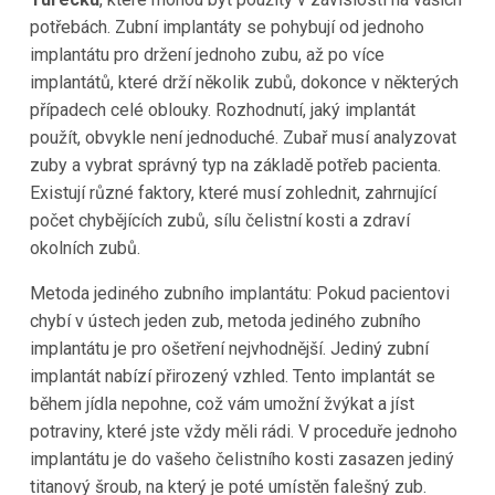
potřebách. Zubní implantáty se pohybují od jednoho
implantátu pro držení jednoho zubu, až po více
implantátů, které drží několik zubů, dokonce v některých
případech celé oblouky. Rozhodnutí, jaký implantát
použít, obvykle není jednoduché. Zubař musí analyzovat
zuby a vybrat správný typ na základě potřeb pacienta.
Existují různé faktory, které musí zohlednit, zahrnující
počet chybějících zubů, sílu čelistní kosti a zdraví
okolních zubů.
Metoda jediného zubního implantátu: Pokud pacientovi
chybí v ústech jeden zub, metoda jediného zubního
implantátu je pro ošetření nejvhodnější. Jediný zubní
implantát nabízí přirozený vzhled. Tento implantát se
během jídla nepohne, což vám umožní žvýkat a jíst
potraviny, které jste vždy měli rádi. V proceduře jednoho
implantátu je do vašeho čelistního kosti zasazen jediný
titanový šroub, na který je poté umístěn falešný zub.