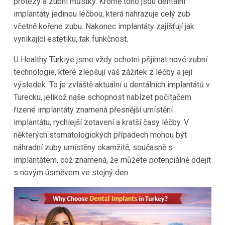
protézy a zubní můstky. Kromě toho jsou dentální
implantáty jedinou léčbou, která nahrazuje celý zub
včetně kořene zubu. Nakonec implantáty zajišťují jak
vynikající estetiku, tak funkčnost.
U Healthy Türkiye jsme vždy ochotni přijímat nové zubní
technologie, které zlepšují váš zážitek z léčby a její
výsledek. To je zvláště aktuální u dentálních implantátů v
Turecku, jelikož naše schopnost nabízet počítačem
řízené implantáty znamená přesnější umístění
implantátu, rychlejší zotavení a kratší časy léčby. V
některých stomatologických případech mohou být
náhradní zuby umístěny okamžitě, současně s
implantátem, což znamená, že můžete potenciálně odejít
s novým úsměvem ve stejný den.