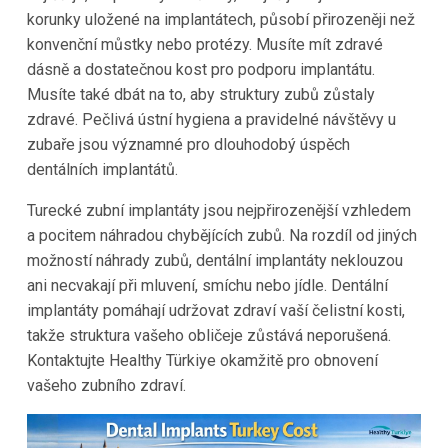
korunky uložené na implantátech, působí přirozeněji než
konvenční můstky nebo protézy. Musíte mít zdravé
dásně a dostatečnou kost pro podporu implantátu.
Musíte také dbát na to, aby struktury zubů zůstaly
zdravé. Pečlivá ústní hygiena a pravidelné návštěvy u
zubaře jsou významné pro dlouhodobý úspěch
dentálních implantátů.
Turecké zubní implantáty jsou nejpřirozenější vzhledem
a pocitem náhradou chybějících zubů. Na rozdíl od jiných
možností náhrady zubů, dentální implantáty neklouzou
ani necvakají při mluvení, smíchu nebo jídle. Dentální
implantáty pomáhají udržovat zdraví vaší čelistní kosti,
takže struktura vašeho obličeje zůstává neporušená.
Kontaktujte Healthy Türkiye okamžitě pro obnovení
vašeho zubního zdraví.