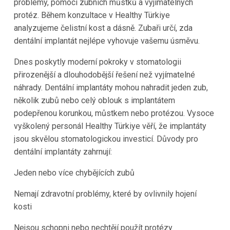
problémy, pomocí zubních můstků a vyjímatelných
protéz. Během konzultace v Healthy Türkiye
analyzujeme čelistní kost a dásně. Zubaři určí, zda
dentální implantát nejlépe vyhovuje vašemu úsměvu.
Dnes poskytly moderní pokroky v stomatologii
přirozenější a dlouhodobější řešení než vyjímatelné
náhrady. Dentální implantáty mohou nahradit jeden zub,
několik zubů nebo celý oblouk s implantátem
podepřenou korunkou, můstkem nebo protézou. Vysoce
vyškolený personál Healthy Türkiye věří, že implantáty
jsou skvělou stomatologickou investicí. Důvody pro
dentální implantáty zahrnují:
Jeden nebo více chybějících zubů
Nemají zdravotní problémy, které by ovlivnily hojení
kosti
Nejsou schopni nebo nechtějí použít protézy