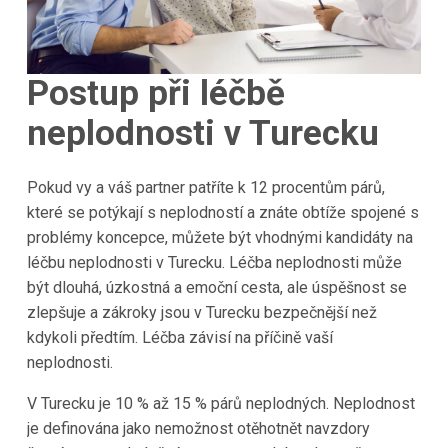
Postup při léčbě
neplodnosti v Turecku
Pokud vy a váš partner patříte k 12 procentům párů,
které se potýkají s neplodností a znáte obtíže spojené s
problémy koncepce, můžete být vhodnými kandidáty na
léčbu neplodnosti v
Turecku
. Léčba neplodnosti může
být dlouhá, úzkostná a emoční cesta, ale úspěšnost se
zlepšuje a zákroky jsou v
Turecku
bezpečnější než
kdykoli předtím. Léčba závisí na příčině vaší
neplodnosti.
V
Turecku
je 10 % až 15 % párů neplodných. Neplodnost
je definována jako nemožnost otěhotnět navzdory