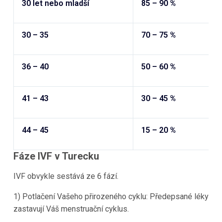
30 let nebo mladší
85 – 90 %
30 – 35
70 – 75 %
36 – 40
50 – 60 %
41 – 43
30 – 45 %
44 – 45
15 – 20 %
Fáze IVF v
Turecku
IVF obvykle sestává ze 6 fází.
1) Potlačení Vašeho přirozeného cyklu: Předepsané léky
zastavují Váš menstruační cyklus.