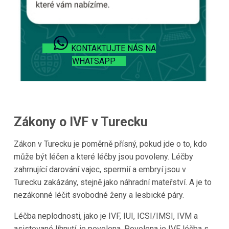
KONTAKTUJTE NÁS NA
WHATSAPP
Zákony o IVF v Turecku
Zákon v
Turecku
je poměrně přísný, pokud jde o to, kdo
může být léčen a které léčby jsou povoleny. Léčby
zahrnující darování vajec, spermií a embryí jsou v
Turecku
zakázány, stejně jako náhradní mateřství. A je to
nezákonné léčit svobodné ženy a lesbické páry.
Léčba neplodnosti, jako je IVF, IUI, ICSI/IMSI, IVM a
asistované líhnutí, je povolena. Povolena je IVF léčba s