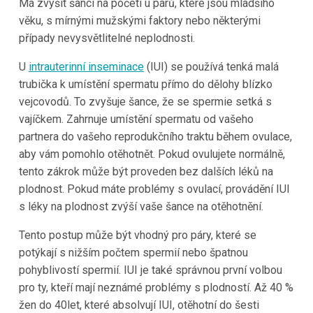
Má zvýšit šanci na početí u párů, které jsou mladšího
věku, s mírnými mužskými faktory nebo některými
případy nevysvětlitelné neplodnosti.
U
intrauterinní inseminace
(IUI) se používá tenká malá
trubička k umístění spermatu přímo do dělohy blízko
vejcovodů. To zvyšuje šance, že se spermie setká s
vajíčkem. Zahrnuje umístění spermatu od vašeho
partnera do vašeho reprodukčního traktu během ovulace,
aby vám pomohlo otěhotnět. Pokud ovulujete normálně,
tento zákrok může být proveden bez dalších léků na
plodnost. Pokud máte problémy s ovulací, provádění IUI
s léky na plodnost zvýší vaše šance na otěhotnění.
Tento postup může být vhodný pro páry, které se
potýkají s nižším počtem spermií nebo špatnou
pohyblivostí spermií. IUI je také správnou první volbou
pro ty, kteří mají neznámé problémy s plodností. Až 40 %
žen do 40let, které absolvují IUI, otěhotní do šesti