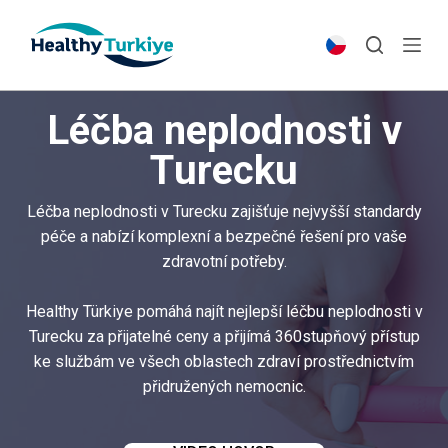
S
k
i
p
Léčba neplodnosti v
t
o
Turecku
c
o
Léčba neplodnosti v Turecku zajišťuje nejvyšší standardy
n
péče a nabízí komplexní a bezpečné řešení pro vaše
t
zdravotní potřeby.
e
n
Healthy Türkiye pomáhá najít nejlepší léčbu neplodnosti v
t
Turecku za přijatelné ceny a přijímá 360stupňový přístup
ke službám ve všech oblastech zdraví prostřednictvím
přidružených nemocnic.