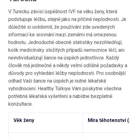
V
Turecku
závisí úspěšnost IVF na věku ženy, která
podstupuje léčbu, stejně jako na příčině neplodnosti. Je
důležité si uvědomit, že používání zde uvedených
informací ke srovnání mezi zeměmi má omezenou
hodnotu. Jednoduché obecné statistiky nezohledňují,
kolik medicínsky složitých případů nemocnice léčí, ani
neindividualizují šance na úspěch jednotlivce. Každý
člověk má jedinečné a někdy velmi odlišné požadavky a
důvody pro vyhledání léčby neplodnosti. Pro osobnější
odhad Vaší šance na úspěch je nutné lékařské
vyhodnocení.
Healthy Türkiye
Vám poskytne všechna
potřebná lékařská vyšetření a nabídne bezplatné
konzultace.
Věk ženy
Míra těhotenství (s 2