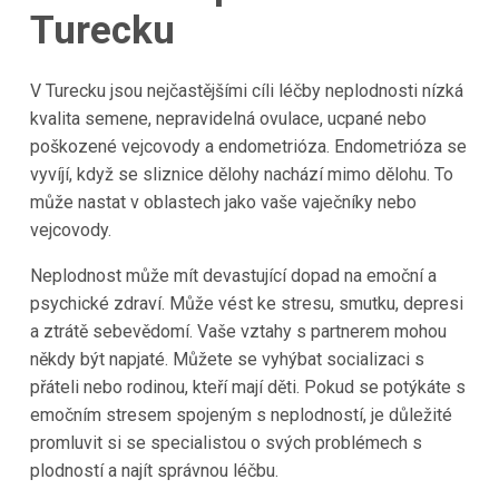
Turecku
V
Turecku
jsou nejčastějšími cíli léčby neplodnosti nízká
kvalita semene, nepravidelná ovulace, ucpané nebo
poškozené vejcovody a endometrióza. Endometrióza se
vyvíjí, když se sliznice dělohy nachází mimo dělohu. To
může nastat v oblastech jako vaše vaječníky nebo
vejcovody.
Neplodnost může mít devastující dopad na emoční a
psychické zdraví. Může vést ke stresu, smutku, depresi
a ztrátě sebevědomí. Vaše vztahy s partnerem mohou
někdy být napjaté. Můžete se vyhýbat socializaci s
přáteli nebo rodinou, kteří mají děti. Pokud se potýkáte s
emočním stresem spojeným s neplodností, je důležité
promluvit si se specialistou o svých problémech s
plodností a najít správnou léčbu.