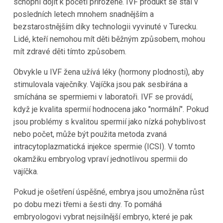
schopni dojít k početí přirozeně. IVF produkt se stal v
posledních letech mnohem snadnějším a
bezstarostnějším díky technologii vyvinuté v
Turecku
.
Lidé, kteří nemohou mít děti běžným způsobem, mohou
mít zdravé děti tímto způsobem.
Obvykle u IVF žena užívá léky (hormony plodnosti), aby
stimulovala vaječníky. Vajíčka jsou pak sesbírána a
smíchána se spermiemi v laboratoři. IVF se provádí,
když je kvalita spermií hodnocena jako "normální". Pokud
jsou problémy s kvalitou spermií jako nízká pohyblivost
nebo počet, může být použita metoda zvaná
intracytoplazmatická injekce spermie (ICSI). V tomto
okamžiku embryolog vpraví jednotlivou spermii do
vajíčka.
Pokud je ošetření úspěšné, embrya jsou umožněna růst
po dobu mezi třemi a šesti dny. To pomáhá
embryologovi vybrat nejsilnější embryo, které je pak