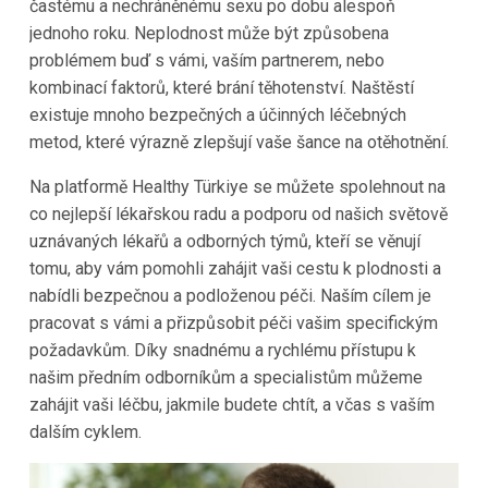
častému a nechráněnému sexu po dobu alespoň
jednoho roku. Neplodnost může být způsobena
problémem buď s vámi, vaším partnerem, nebo
kombinací faktorů, které brání těhotenství. Naštěstí
existuje mnoho bezpečných a účinných léčebných
metod, které výrazně zlepšují vaše šance na otěhotnění.
Na platformě
Healthy Türkiye
se můžete spolehnout na
co nejlepší lékařskou radu a podporu od našich světově
uznávaných lékařů a odborných týmů, kteří se věnují
tomu, aby vám pomohli zahájit vaši cestu k plodnosti a
nabídli bezpečnou a podloženou péči. Naším cílem je
pracovat s vámi a přizpůsobit péči vašim specifickým
požadavkům. Díky snadnému a rychlému přístupu k
našim předním odborníkům a specialistům můžeme
zahájit vaši léčbu, jakmile budete chtít, a včas s vaším
dalším cyklem.