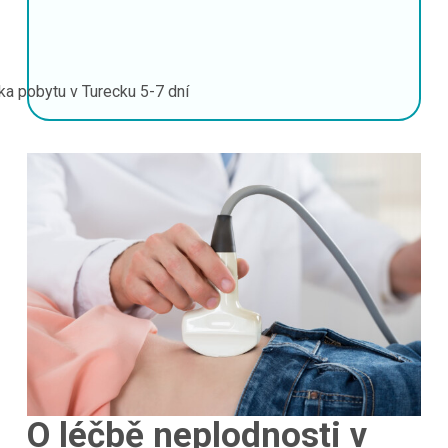
ka pobytu v Turecku
5-7 dní
O léčbě neplodnosti v