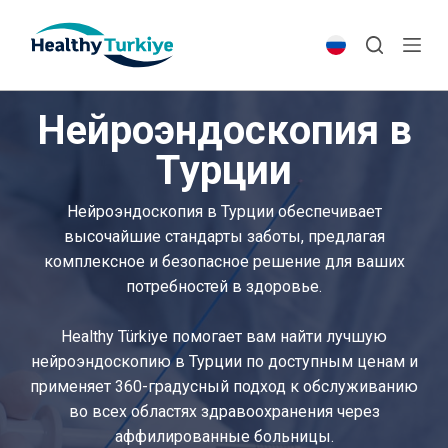
S
k
i
p
Нейроэндоскопия в
t
o
Турции
c
o
Нейроэндоскопия в Турции обеспечивает
n
высочайшие стандарты заботы, предлагая
t
комплексное и безопасное решение для ваших
e
потребностей в здоровье.
n
t
Healthy Türkiye помогает вам найти лучшую
нейроэндоскопию в Турции по доступным ценам и
применяет 360-градусный подход к обслуживанию
во всех областях здравоохранения через
аффилированные больницы.