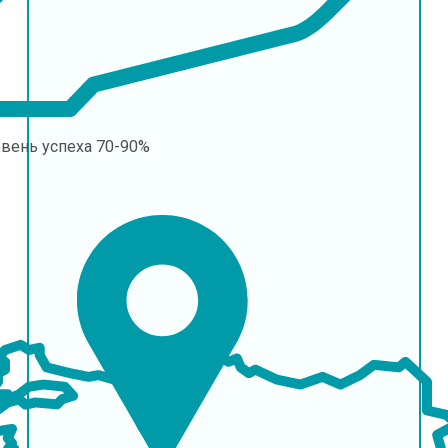
овень успеха
70-90%