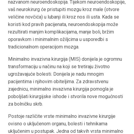
nazvanom neuroendoskopija. Tijekom neuroendoskopije,
vaš neurokirurg će pristupiti mozgu kroz male (otvore
veličine novčića) u lubanji ili kroz nos ili usta. Kada se
koristi kod pravih pacijenata, neuroendoskopija može
rezultirati manjim komplikacijama, manje boli, bržim
oporavkom i minimalnim ožiljcima u usporedbi s
tradicionalnom operacijom mozga.
Minimalno invazivna kirurgija (MIS) donijela je ogromnu
transformaciju u načinu na koji se tretiraju životno
ugrožavajuće bolesti. Donijela je nadu mnogim
pacijentima i njihovim obiteljima. Za zdravstvenu
zajednicu, minimalno invazivna kirurgija pomogla je
poboljšati kirurgijske ishode i stvorila nove mogućnosti
za bolničku skrb.
Postoje različite vrste minimalno invazivne kirurgije
ovisno o uključenom organu, bolesti i tehnikama
uključenim u postupak. Jedna od takvih vrsta minimalno