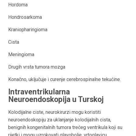
Hordoma
Hondrosarkoma
Kraniopharingioma
Cista
Meningioma
Drugih vrsta tumora mozga
Konačno, uključuje i curenje cerebrospinalne tekućine.
Intraventrikularna
Neuroendoskopija u Turskoj
Kolodijalne ciste, neurokirurzi mogu koristiti
neuroendoskopiju za uklanjanje kolodijalnih cista,
benignih kongenitalnih tumora trećeg ventrikula koji su
rijetki i mogu uzrokovati glavobolje, vrtoglavicu,