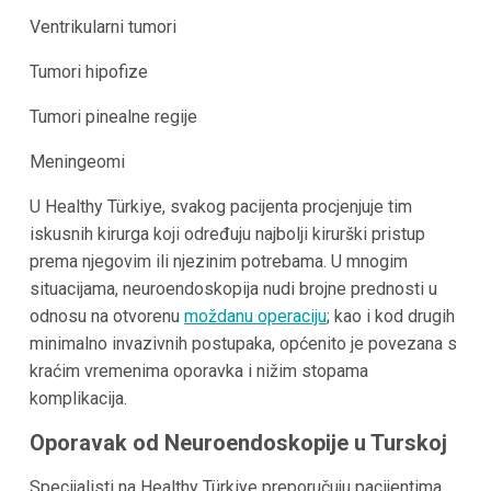
Ventrikularni tumori
Tumori hipofize
Tumori pinealne regije
Meningeomi
U Healthy Türkiye, svakog pacijenta procjenjuje tim
iskusnih kirurga koji određuju najbolji kirurški pristup
prema njegovim ili njezinim potrebama. U mnogim
situacijama, neuroendoskopija nudi brojne prednosti u
odnosu na otvorenu
moždanu operaciju
; kao i kod drugih
minimalno invazivnih postupaka, općenito je povezana s
kraćim vremenima oporavka i nižim stopama
komplikacija.
Oporavak od Neuroendoskopije u Turskoj
Specijalisti na Healthy Türkiye preporučuju pacijentima