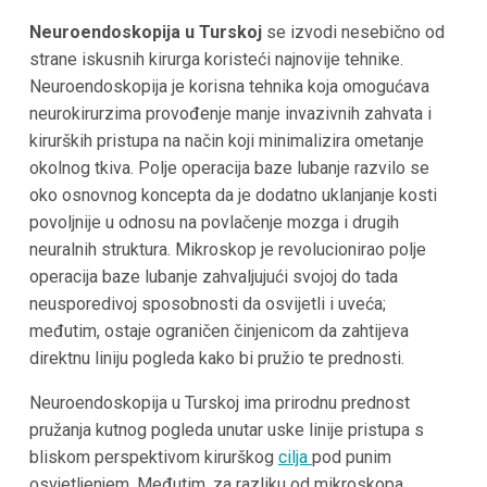
Neuroendoskopija u Turskoj
se izvodi nesebično od
strane iskusnih kirurga koristeći najnovije tehnike.
Neuroendoskopija je korisna tehnika koja omogućava
neurokirurzima provođenje manje invazivnih zahvata i
kirurških pristupa na način koji minimalizira ometanje
okolnog tkiva. Polje operacija baze lubanje razvilo se
oko osnovnog koncepta da je dodatno uklanjanje kosti
povoljnije u odnosu na povlačenje mozga i drugih
neuralnih struktura. Mikroskop je revolucionirao polje
operacija baze lubanje zahvaljujući svojoj do tada
neusporedivoj sposobnosti da osvijetli i uveća;
međutim, ostaje ograničen činjenicom da zahtijeva
direktnu liniju pogleda kako bi pružio te prednosti.
Neuroendoskopija u Turskoj ima prirodnu prednost
pružanja kutnog pogleda unutar uske linije pristupa s
bliskom perspektivom kirurškog
cilja
pod punim
osvjetljenjem. Međutim, za razliku od mikroskopa,