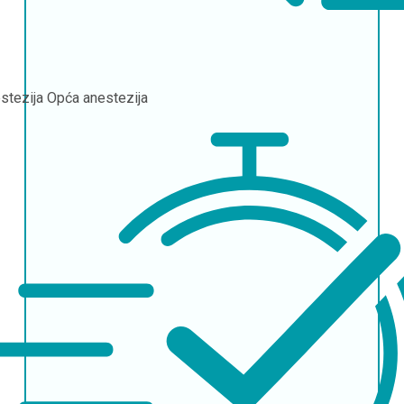
stezija
Opća anestezija