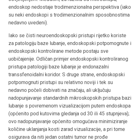
endoskop nedostaje trodimenzionalna perspektiva (iako
su neki endoskopi s trodimenzionalnim sposobnostima
nedavno uvedeni).
Iako se čisti neuroendoskopski pristupi rijetko koriste
za patologiju baze lubanje, endoskopski potpomognute i
endoskopski kontrolirane metode postaju sve
uobičajenije. Odličan primjer endoskopski kontroliranog
pristupa patologiji baze lubanje je endonazalni
transsfenoidalni koridor. S druge strane, endoskopski
potpomognuti pristupi su relativno noviji i tek su
nedavno počeli dobivati na značaju, ali uključuju
nadopunjavanje standardnih mikroskopskih pristupa bazi
lubanje s povremenom vizualizacijom putem endoskopa
(općenito pod kutovima gledanja od 30 ili 45 stupnjeva);
ovo nadopunjavanje općenito omogućava minimiziranje
količine uklanjanja kosti zarad vizualizacije, a pri tome
osigurava da niti jedan ostatni tumor ne prođe