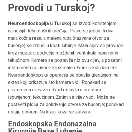
Provodi u Turskoj?
Neuroendoskopija u Turskoj
se izvodi korištenjem
najnovijih tehnoloških uređaja. Prave se jedan ili dva
mala kožna reza, a malena rupa (nazvana otvor za
bušenje) se izbuši u kosti lubanje. Mala cijev se provuče
kroz mozak u područje moždanih ventrikula ispunjenih
tekućinom. Kamera se postavlja niz ovu cijev, a posebni
instrumenti se uvode kroz male otvore u zidu kamere.
Neuroendoskopska operacija se obavlja gledanjem na
ekran koji prikazuje što kamera vidi. Ponekad se
privremena cijev za odvod ostavlja u prostoru
ispunjenom tekućinom. Zatim se cijev vadi. Može se
postaviti ploča za pokrivanje otvora za bušenje; ponekad
ostaje otvoren. Na kraju, koža se zatvara.
Endoskopska Endonazalna
Kirurgija Baze Lubanje