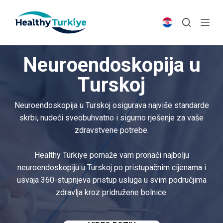
S
k
i
p
Neuroendoskopija u
t
o
Turskoj
c
o
Neuroendoskopija u Turskoj osigurava najviše standarde
n
skrbi, nudeći sveobuhvatno i sigurno rješenje za vaše
t
zdravstvene potrebe.
e
n
Healthy Türkiye pomaže vam pronaći najbolju
t
neuroendoskopiju u Turskoj po pristupačnim cijenama i
usvaja 360-stupnjeva pristup usluga u svim područjima
zdravlja kroz pridružene bolnice.