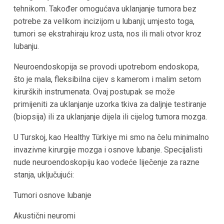
tehnikom. Također omogućava uklanjanje tumora bez
potrebe za velikom incizijom u lubanji; umjesto toga,
tumori se ekstrahiraju kroz usta, nos ili mali otvor kroz
lubanju.
Neuroendoskopija se provodi upotrebom endoskopa,
što je mala, fleksibilna cijev s kamerom i malim setom
kirurških instrumenata. Ovaj postupak se može
primijeniti za uklanjanje uzorka tkiva za daljnje testiranje
(biopsija) ili za uklanjanje dijela ili cijelog tumora mozga.
U Turskoj, kao Healthy Türkiye mi smo na čelu minimalno
invazivne kirurgije mozga i osnove lubanje. Specijalisti
nude neuroendoskopiju kao vodeće liječenje za razne
stanja, uključujući:
Tumori osnove lubanje
Akustični neuromi