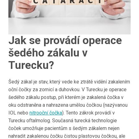
Jak se provádí operace
šedého zákalu v
Turecku?
Šedý zákal je stav, který vede ke ztrátě vidění zakalením
oční čočky za zornicí a duhovkou. V Turecku je operace
šedého zákalu postup, při kterém je zakalená čočka v
oku odstraněna a nahrazena umělou čočkou (nazývanou
IOL nebo
nitrooční čočka
). Tento zákrok provádí v
Turecku oftalmolog. Současná turecká technologie
čoček umožňuje pacientům s šedým zákalem nejen
nahradit zakalenou čočku čistou plastovou čočkou, ale