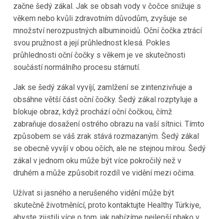
začne šedý zákal. Jak se obsah vody v čočce snižuje s
věkem nebo kvůli zdravotním důvodům, zvyšuje se
množství nerozpustných albuminoidů. Oční čočka ztrácí
svou pružnost a její průhlednost klesá. Pokles
průhlednosti oční čočky s věkem je ve skutečnosti
součástí normálního procesu stárnutí.
Jak se šedý zákal vyvíjí, zamlžení se zintenzivňuje a
obsáhne větší část oční čočky. Šedý zákal rozptyluje a
blokuje obraz, když prochází oční čočkou, čímž
zabraňuje dosažení ostrého obrazu na vaší sítnici. Tímto
způsobem se váš zrak stává rozmazaným. Šedý zákal
se obecně vyvíjí v obou očích, ale ne stejnou mírou. Šedý
zákal v jednom oku může být více pokročilý než v
druhém a může způsobit rozdíl ve vidění mezi očima.
Užívat si jasného a nerušeného vidění může být
skutečně životměnící, proto kontaktujte Healthy Türkiye,
abyste zjistili více o tom, jak nabízíme nejlepší phako v