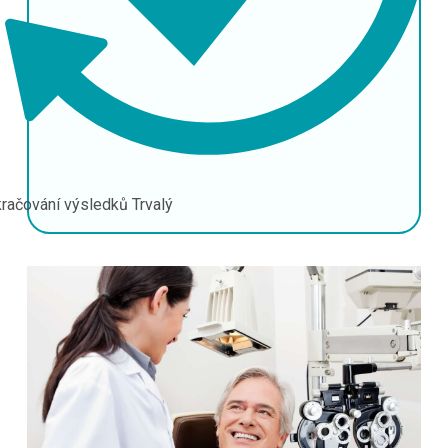
račování výsledků
Trvalý