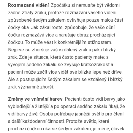
Rozmazané vidění
: Zpočátku si nemusíte být vědomi
žádné ztráty zraku, protože rozmazání vašeho vidění
způsobené šedým zákalem ovlivňuje pouze malou část
čočky oka. Jak zákal roste, způsobuje, že vaše oční
čočka rozmazává více a narušuje obraz procházející
čočkou. To může vést k konkrétnějším stížnostem.
Nejprve se zhoršuje váš vzdálený zrak a pak i blízký
zrak. Zde je situace, která často pacienty mate; s
vývojem šedého zákalu se zvyšuje krátkozrakost a
pacient může začít více vidět své blízké lepe než dříve.
Ale s postupujícím šedým zákalem se vzdálený i blízký
zrak významně zhorší.
Změny ve vnímání barev
: Pacienti často vidí barvy jako
vybledlejší a žlutější a po operaci šedého zákalu říkají, že
vidí barvy živě. Osoba potřebuje jasnější světlo pro čtení
a další každodenní činnosti. Protože světlo, které
prochází čočkou oka se šedým zákalem, je méně, člověk