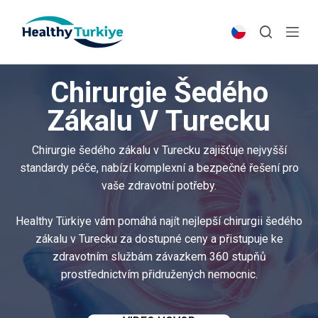
S
k
i
p
Chirurgie Šedého
t
o
Zákalu V Turecku
c
o
Chirurgie šedého zákalu v Turecku zajišťuje nejvyšší
n
standardy péče, nabízí komplexní a bezpečné řešení pro
t
vaše zdravotní potřeby.
e
n
Healthy Türkiye vám pomáhá najít nejlepší chirurgii šedého
t
zákalu v Turecku za dostupné ceny a přistupuje ke
zdravotním službám závazkem 360 stupňů
prostřednictvím přidružených nemocnic.