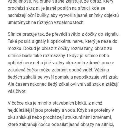
vzdálenosti. Na druhé straně zajišťuje, že obraz, který
prochází skrz ni, je jasně poslán na sítnici, kde se
nacházejí oční buňky, aby vytvořila jasné snímky objektů
umístěných na různých vzdálenostech.
Sítnice pracuje tak, že převádí světlo z čočky do signálu.
Také posílá signály k optickému nervu, který je nese do
mozku. Dokud je obraz z čočky rozmazaný, obraz ze
sítnice bude také rozmazaný. I když je sítnice nebo
optický nerv nebo jiné vrstvy oka zcela zdravé, pouze
zakalená čočka může zabránit osobě vidět. Většina
šedých zákalů se vyvíjí pomalu a nepoškozuje váš zrak.
Ale časem nakonec šedý zákal ovlivní váš zrak a ztěžují
váš život.
V čočce oka je mnoho stavebních bloků, z nichž
nejdůležitější jsou proteiny a voda. Když se proteiny v
oku shlukují nebo procházejí strukturálními změnami,
které zabraňují čočce odesílat jasné obrazy na sítnici,