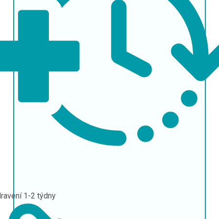
ravení
1-2 týdny