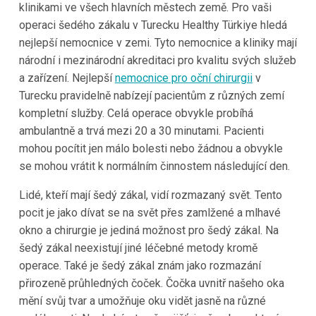
klinikami ve všech hlavních městech země. Pro vaši
operaci šedého zákalu v Turecku Healthy Türkiye hledá
nejlepší nemocnice v zemi. Tyto nemocnice a kliniky mají
národní i mezinárodní akreditaci pro kvalitu svých služeb
a zařízení. Nejlepší
nemocnice pro oční chirurgii
v
Turecku pravidelně nabízejí pacientům z různých zemí
kompletní služby. Celá operace obvykle probíhá
ambulantně a trvá mezi 20 a 30 minutami. Pacienti
mohou pocítit jen málo bolesti nebo žádnou a obvykle
se mohou vrátit k normálním činnostem následující den.
Lidé, kteří mají šedý zákal, vidí rozmazaný svět. Tento
pocit je jako dívat se na svět přes zamlžené a mlhavé
okno a chirurgie je jediná možnost pro šedý zákal. Na
šedý zákal neexistují jiné léčebné metody kromě
operace. Také je šedý zákal znám jako rozmazání
přirozeně průhledných čoček. Čočka uvnitř našeho oka
mění svůj tvar a umožňuje oku vidět jasně na různé