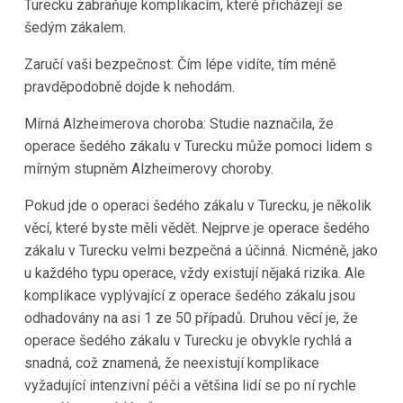
Turecku zabraňuje komplikacím, které přicházejí se
šedým zákalem.
Zaručí vaši bezpečnost: Čím lépe vidíte, tím méně
pravděpodobně dojde k nehodám.
Mírná Alzheimerova choroba: Studie naznačila, že
operace šedého zákalu v Turecku může pomoci lidem s
mírným stupněm Alzheimerovy choroby.
Pokud jde o operaci šedého zákalu v Turecku, je několik
věcí, které byste měli vědět. Nejprve je operace šedého
zákalu v Turecku velmi bezpečná a účinná. Nicméně, jako
u každého typu operace, vždy existují nějaká rizika. Ale
komplikace vyplývající z operace šedého zákalu jsou
odhadovány na asi 1 ze 50 případů. Druhou věcí je, že
operace šedého zákalu v Turecku je obvykle rychlá a
snadná, což znamená, že neexistují komplikace
vyžadující intenzivní péči a většina lidí se po ní rychle