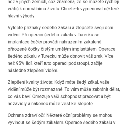
než v jiných zemích, což znamená, že se můžete rychleji
vrátíš k normálnímu životu. Chcete-li vyjmenovat některé
hlavní výhody:
Vyléčte příznaky šedého zákalu a zlepšete svoji oční
vidění: Při operaci šedého zákalu v Turecku se
implantace čočky provádí nahrazením zakalené
přirozené čočky čistým umělým implantátem. Operace
šedého zákalu v Turecku může obnovit váš zrak. Více
než 95% lidí, kteří tuto operaci podstoupí, zažije
následné zlepšení vidění.
Zlepšení kvality života: Když máte šedý zákal, vaše
vidění může být rozmazané. To vám může zabránit dělat,
co vás baví. Omezuje vaši schopnost pracovat a být
nezávislý a nakonec může vést ke slepotě.
Ochrana zdraví očí: Některé oční problémy se mohou
vyvinout se šedým zákalem. Operace šedého zákalu v