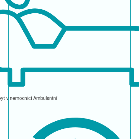
yt v nemocnici
Ambulantní