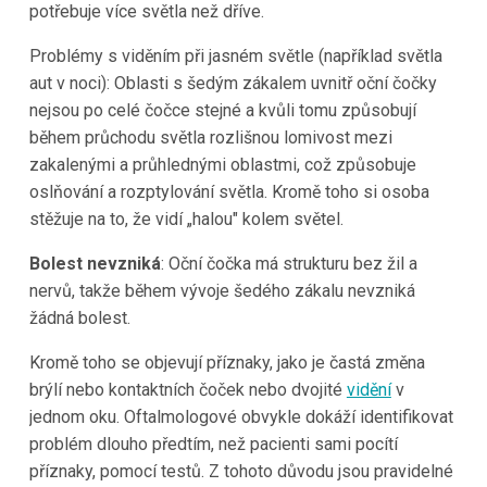
potřebuje více světla než dříve.
Problémy s viděním při jasném světle (například světla
aut v noci): Oblasti s šedým zákalem uvnitř oční čočky
nejsou po celé čočce stejné a kvůli tomu způsobují
během průchodu světla rozlišnou lomivost mezi
zakalenými a průhlednými oblastmi, což způsobuje
oslňování a rozptylování světla. Kromě toho si osoba
stěžuje na to, že vidí „halou" kolem světel.
Bolest nevzniká
: Oční čočka má strukturu bez žil a
nervů, takže během vývoje šedého zákalu nevzniká
žádná bolest.
Kromě toho se objevují příznaky, jako je častá změna
brýlí nebo kontaktních čoček nebo dvojité
vidění
v
jednom oku. Oftalmologové obvykle dokáží identifikovat
problém dlouho předtím, než pacienti sami pocítí
příznaky, pomocí testů. Z tohoto důvodu jsou pravidelné