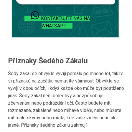
KONTAKTUJTE NÁS NA
WHATSAPP
Příznaky Šedého Zákalu
Šedý zákal se obvykle vyvíjí pomalu po mnoho let, takže
si příznaků na začátku nemusíte všimnout. Obvykle se
vyvíjí v obou očích, i když každé oko může být postiženo
jinak. Šedý zákal není bolestivý a nezpůsobuje
zčervenání nebo podráždění očí. Často budete mít
rozmazané, zakalené nebo mlhavé vidění, nebo můžete
mít malé skvrny nebo místa, kde vaše vidění není tak
jasné. Příznaky šedého zákalu zahrnují: