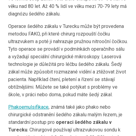
věku nad 80 let. Až 40 % lidí ve věku mezi 70-79 lety má
diagnózu šedého zákalu.
Operace šedého zákalu v Turecku může být provedena
metodou FAKO, při které chirurg rozpouští čočku
ultrazvukem a poté ji nahrazuje pružnou nitrooční čočkou.
Tyto operace se provádí v podmínkách operačního sálu
a vyžadují speciální chirurgické mikroskopy. Laserová
technologie je důležitá pro léčbu šedého zákalu. Šedý
zákal může způsobit rozmazané vidění a ztěžovat život
pacienta. Například čtení, pletení a řízení se stávají
obtížnějšími. Můžete se také potýkat s problémy ve
škole, v práci nebo doma, pokud máte šedý zákal.
Phakoemulsifikace
, známá také jako phako nebo
chirurgické odstranění šedého zákalu malým řezem, je
standardní postup pro
operaci šedého zákalu v
Turecku
. Chirurgové používají ultrazvukovou sondu k