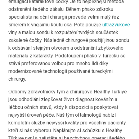
emulgaci kataraktové čočky. Je to nejběžnější metoda
odstranění šedého zákalu. Během phako zákroku
specialista na oční chirurgii provede velmi malý řez
směrem k vnějšímu koutu oka. Poté použije
ultrazvukové
vlny a malou sondu k rozpuštění tvrdých součástek
zakalené čočky. Následně chirurgové použijí jinou sondu
k odsávání stejným otvorem a odstranění zbytkového
materiálu z katarakty. Podstoupení phako v Turecku se
stává preferovanou volbou pro mnoho lidí díky
modernizované technologii používané tureckými
chirurgy.
Odborný zdravotnický tým a chirurgové Healthy Türkiye
jsou odhodláni zlepšovat život diagnostikováním a
léčbou očních stavů, vždy k dispozici a poskytovat
nejvyšší úroveň péče. Náš tým oftalmologů nabízí
kompletní služby nejvyšší kvality pro všechny pacienty,
kteří si nás vyberou. Naplánujte si schůzku s Healthy
Türkiye nyní a zajistěte si bezchybnou operaci šedého