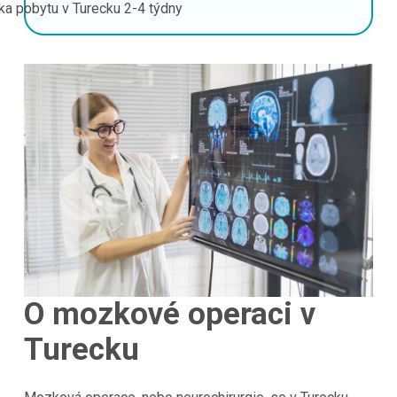
ka pobytu v Turecku
2-4 týdny
O mozkové operaci v
Turecku