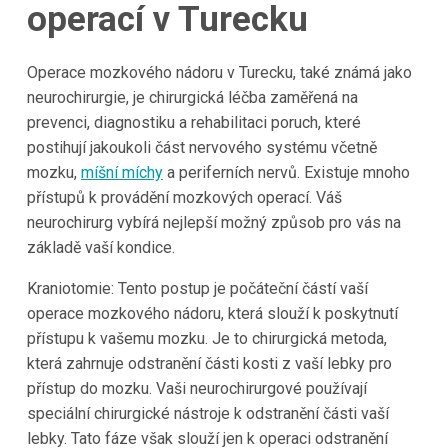
operací v
Turecku
Operace mozkového nádoru v Turecku, také známá jako
neurochirurgie, je chirurgická léčba zaměřená na
prevenci, diagnostiku a rehabilitaci poruch, které
postihují jakoukoli část nervového systému včetně
mozku,
míšní míchy
a periferních nervů. Existuje mnoho
přístupů k provádění mozkových operací. Váš
neurochirurg vybírá nejlepší možný způsob pro vás na
základě vaší kondice.
Kraniotomie: Tento postup je počáteční částí vaší
operace mozkového nádoru, která slouží k poskytnutí
přístupu k vašemu mozku. Je to chirurgická metoda,
která zahrnuje odstranění části kosti z vaší lebky pro
přístup do mozku. Vaši neurochirurgové používají
speciální chirurgické nástroje k odstranění části vaší
lebky. Tato fáze však slouží jen k operaci odstranění