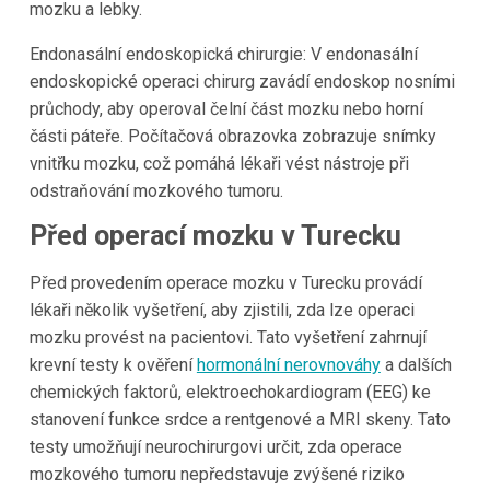
mozku a lebky.
Endonasální endoskopická chirurgie: V endonasální
endoskopické operaci chirurg zavádí endoskop nosními
průchody, aby operoval čelní část mozku nebo horní
části páteře. Počítačová obrazovka zobrazuje snímky
vnitřku mozku, což pomáhá lékaři vést nástroje při
odstraňování mozkového tumoru.
Před operací mozku v
Turecku
Před provedením operace mozku v Turecku provádí
lékaři několik vyšetření, aby zjistili, zda lze operaci
mozku provést na pacientovi. Tato vyšetření zahrnují
krevní testy k ověření
hormonální nerovnováhy
a dalších
chemických faktorů, elektroechokardiogram (EEG) ke
stanovení funkce srdce a rentgenové a MRI skeny. Tato
testy umožňují neurochirurgovi určit, zda operace
mozkového tumoru nepředstavuje zvýšené riziko