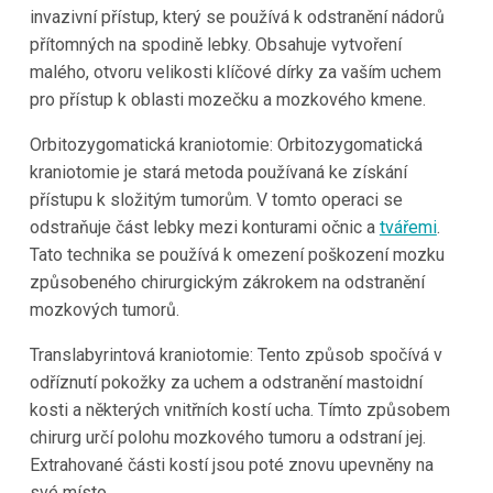
invazivní přístup, který se používá k odstranění nádorů
přítomných na spodině lebky. Obsahuje vytvoření
malého, otvoru velikosti klíčové dírky za vaším uchem
pro přístup k oblasti mozečku a mozkového kmene.
Orbitozygomatická kraniotomie: Orbitozygomatická
kraniotomie je stará metoda používaná ke získání
přístupu k složitým tumorům. V tomto operaci se
odstraňuje část lebky mezi konturami očnic a
tvářemi
.
Tato technika se používá k omezení poškození mozku
způsobeného chirurgickým zákrokem na odstranění
mozkových tumorů.
Translabyrintová kraniotomie: Tento způsob spočívá v
odříznutí pokožky za uchem a odstranění mastoidní
kosti a některých vnitřních kostí ucha. Tímto způsobem
chirurg určí polohu mozkového tumoru a odstraní jej.
Extrahované části kostí jsou poté znovu upevněny na
své místo.