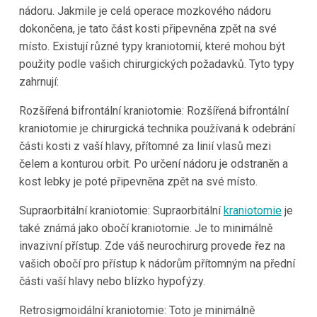
nádoru. Jakmile je celá operace mozkového nádoru
dokončena, je tato část kosti připevněna zpět na své
místo. Existují různé typy kraniotomií, které mohou být
použity podle vašich chirurgických požadavků. Tyto typy
zahrnují:
Rozšířená bifrontální kraniotomie: Rozšířená bifrontální
kraniotomie je chirurgická technika používaná k odebrání
části kosti z vaší hlavy, přítomné za linií vlasů mezi
čelem a konturou orbit. Po určení nádoru je odstraněn a
kost lebky je poté připevněna zpět na své místo.
Supraorbitální kraniotomie: Supraorbitální
kraniotomie
je
také známá jako obočí kraniotomie. Je to minimálně
invazivní přístup. Zde váš neurochirurg provede řez na
vašich obočí pro přístup k nádorům přítomným na přední
části vaší hlavy nebo blízko hypofýzy.
Retrosigmoidální kraniotomie: Toto je minimálně