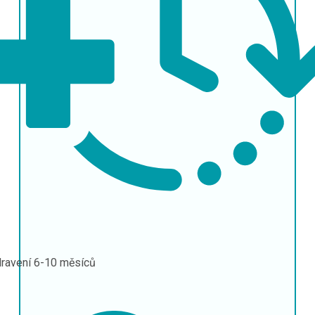
ravení
6-10 měsíců