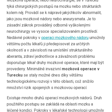
Mozková operace, nebo neurochirurgie, se v Turecku
týká chirurgických postupů na mozku nebo strukturách
kolem něj. Provádí se k nápravě jakýchkoliv abnormalit,
jako jsou mozkové nádory nebo aneurysmata. Je to
zásadní zákrok prováděný odborně vyškolenými
neurochirurgy ve vysoce specializovaném prostředí.
Nedávné pokroky v
operaci mozkového nádoru
umožnily
většímu počtu lékařů ji předepisovat za určitých
okolností a v závislosti na umístění strukturálního
aberanta, zdraví jednotlivce a závažnosti problému
doporučuje lékař druhy mozkové operace, které mají být
provedeny. Minimálně invazivní
mozková operace v
Turecku
se staly možné dnes díky většímu
technologickému rozvoji v této oblasti, což snížilo
množství rizik spojených s mozkovou operací.
Existuje mnoho druhů operací mozkových nádorů. Druh
použitého postupu se zakládá na oblasti mozku a
léčené kondici. Pokroky v lékařské technologii umožnily