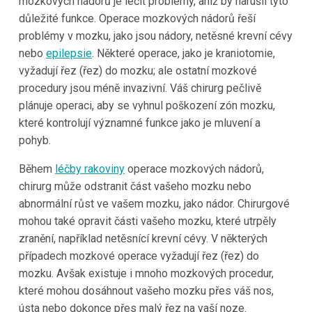
mozkových nádorů je léčit problémy, aniž by narušil tyto
důležité funkce. Operace mozkových nádorů řeší
problémy v mozku, jako jsou nádory, netěsné krevní cévy
nebo
epilepsie
. Některé operace, jako je kraniotomie,
vyžadují řez (řez) do mozku; ale ostatní mozkové
procedury jsou méně invazivní. Váš chirurg pečlivě
plánuje operaci, aby se vyhnul poškození zón mozku,
které kontrolují významné funkce jako je mluvení a
pohyb.
Během
léčby rakoviny
operace mozkových nádorů,
chirurg může odstranit část vašeho mozku nebo
abnormální růst ve vašem mozku, jako nádor. Chirurgové
mohou také opravit části vašeho mozku, které utrpěly
zranění, například netěsnící krevní cévy. V některých
případech mozkové operace vyžadují řez (řez) do
mozku. Avšak existuje i mnoho mozkových procedur,
které mohou dosáhnout vašeho mozku přes váš nos,
ústa nebo dokonce přes malý řez na vaší noze.