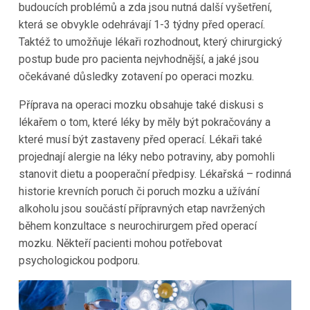
budoucích problémů a zda jsou nutná další vyšetření,
která se obvykle odehrávají 1-3 týdny před operací.
Taktéž to umožňuje lékaři rozhodnout, který chirurgický
postup bude pro pacienta nejvhodnější, a jaké jsou
očekávané důsledky zotavení po operaci mozku.
Příprava na operaci mozku obsahuje také diskusi s
lékařem o tom, které léky by měly být pokračovány a
které musí být zastaveny před operací. Lékaři také
projednají alergie na léky nebo potraviny, aby pomohli
stanovit dietu a pooperační předpisy. Lékařská – rodinná
historie krevních poruch či poruch mozku a užívání
alkoholu jsou součástí přípravných etap navržených
během konzultace s neurochirurgem před operací
mozku. Někteří pacienti mohou potřebovat
psychologickou podporu.