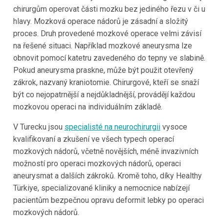
chirurgům operovat části mozku bez jediného řezu v či u
hlavy. Mozková operace nádorů je zásadní a složitý
proces. Druh provedené mozkové operace velmi závisí
na řešené situaci. Například mozkové aneurysma lze
obnovit pomocí katetru zavedeného do tepny ve slabině.
Pokud aneurysma praskne, může být použit otevřený
zákrok, nazvaný kraniotomie. Chirurgové, kteří se snaží
být co nejopatrnější a nejdůkladnější, provádějí každou
mozkovou operaci na individuálním základě.
V Turecku jsou
specialisté na neurochirurgii
vysoce
kvalifikovaní a zkušení ve všech typech operací
mozkových nádorů, včetně novějších, méně invazivních
možností pro operaci mozkových nádorů, operaci
aneurysmat a dalších zákroků. Kromě toho, díky Healthy
Türkiye, specializované kliniky a nemocnice nabízejí
pacientům bezpečnou opravu deformit lebky po operaci
mozkových nádorů.