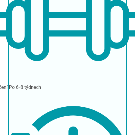
čení
Po 6-8 týdnech