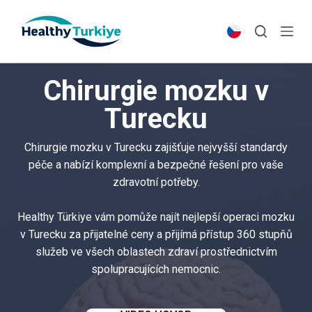
S
k
i
p
Chirurgie mozku v
t
o
Turecku
c
o
Chirurgie mozku v Turecku zajišťuje nejvyšší standardy
n
péče a nabízí komplexní a bezpečné řešení pro vaše
t
zdravotní potřeby.
e
n
Healthy Türkiye vám pomůže najít nejlepší operaci mozku
t
v Turecku za přijatelné ceny a přijímá přístup 360 stupňů
služeb ve všech oblastech zdraví prostřednictvím
spolupracujících nemocnic.