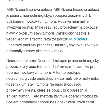
MRI-řízená laserová ablace: MRI-řízená laserová ablace
je jedna z neurochirurgických operací používaných k
odstranění mozkových tumorů. Používá minimálně
invazivní přístup. Malé řezy jsou provedeny na pokožce
hlavy v okolí umístění tumoru. Chirurgický nástroj je
veden jedním z těchto řezů za použití
MRI skenu
.
Laserové paprsky procházejí nástroji, aby lokalizovaly a
odstranily tumory přítomné v mozku.
Neuroendoskopie: Neuroendoskopie je neurochirurgický
proces, který používá minimálně invazivní techniku pro
operaci mozkových tumorů. V tomto postupu
neurochirurg vede endoskop skrze malý otvor ústy nebo
nosem k umístění tumoru. Na endoskopu jsou
připevněny kleště, které se používají k odřezání a
zničení tumoru. Tato metoda zahrnuje operaci mozku za
účelem odstranění tumorů bez poškození jiných částí