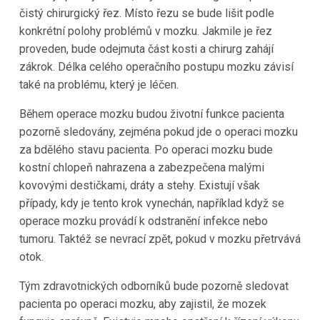
čistý chirurgický řez. Místo řezu se bude lišit podle
konkrétní polohy problémů v mozku. Jakmile je řez
proveden, bude odejmuta část kosti a chirurg zahájí
zákrok. Délka celého operačního postupu mozku závisí
také na problému, který je léčen.
Během operace mozku budou životní funkce pacienta
pozorně sledovány, zejména pokud jde o operaci mozku
za bdělého stavu pacienta. Po operaci mozku bude
kostní chlopeň nahrazena a zabezpečena malými
kovovými destičkami, dráty a stehy. Existují však
případy, kdy je tento krok vynechán, například když se
operace mozku provádí k odstranění infekce nebo
tumoru. Taktéž se nevrací zpět, pokud v mozku přetrvává
otok.
Tým zdravotnických odborníků bude pozorně sledovat
pacienta po operaci mozku, aby zajistil, že mozek