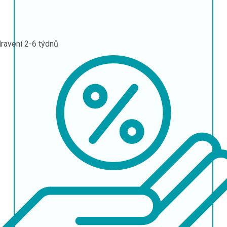
ravení
2-6 týdnů