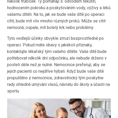
několik trubiček. Ty pomáhají s: odvodem tekutin,
hodnocením pokroku a poskytováním vody, výživy a léků
vašemu dítěti. Na to, jak se bude vaše dítě po operaci
cítit, bude mít vliv mnoho různých prvků. Může se cítit
nemocně, ospale, mít bolelý krk nebo problémy.
Tyto vedlejší účinky obvykle zmizí bezprostředně po
operaci. Pokud máte obavy o jakékoli příznaky,
kontaktujte lékařský tým vašeho dítěte. Vaše dítě bude
potřebovat několik dní odpočinku, ale nebude drženo v
posteli déle než je nutné. Nemocnice preferují, aby se
jejich pacienti co nejdříve hýbali. Když bude vaše dítě
propuštěno z nemocnice, zdravotnický tým poskytne
rady ohledně umývání vlasů, návratu do školy a účasti na
sportu.