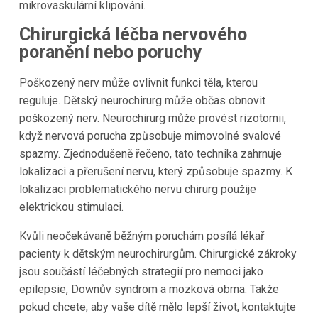
mikrovaskulární klipování.
Chirurgická léčba nervového
poranění nebo poruchy
Poškozený nerv může ovlivnit funkci těla, kterou
reguluje. Dětský neurochirurg může občas obnovit
poškozený nerv. Neurochirurg může provést rizotomii,
když nervová porucha způsobuje mimovolné svalové
spazmy. Zjednodušeně řečeno, tato technika zahrnuje
lokalizaci a přerušení nervu, který způsobuje spazmy. K
lokalizaci problematického nervu chirurg použije
elektrickou stimulaci.
Kvůli neočekávaně běžným poruchám posílá lékař
pacienty k dětským neurochirurgům. Chirurgické zákroky
jsou součástí léčebných strategií pro nemoci jako
epilepsie, Downův syndrom a mozková obrna. Takže
pokud chcete, aby vaše dítě mělo lepší život, kontaktujte