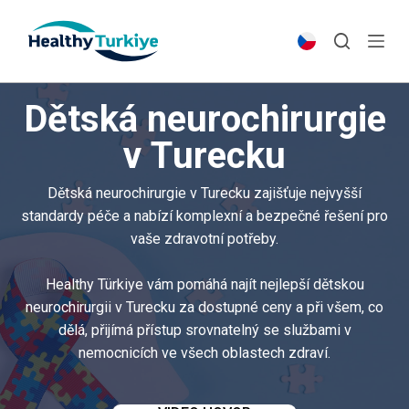
S
k
i
p
Dětská neurochirurgie
t
o
v Turecku
c
o
Dětská neurochirurgie v Turecku zajišťuje nejvyšší
n
standardy péče a nabízí komplexní a bezpečné řešení pro
t
vaše zdravotní potřeby.
e
n
Healthy Türkiye vám pomáhá najít nejlepší dětskou
t
neurochirurgii v Turecku za dostupné ceny a při všem, co
dělá, přijímá přístup srovnatelný se službami v
nemocnicích ve všech oblastech zdraví.