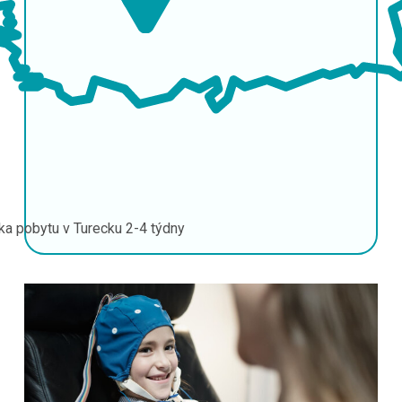
ka pobytu v Turecku
2-4 týdny