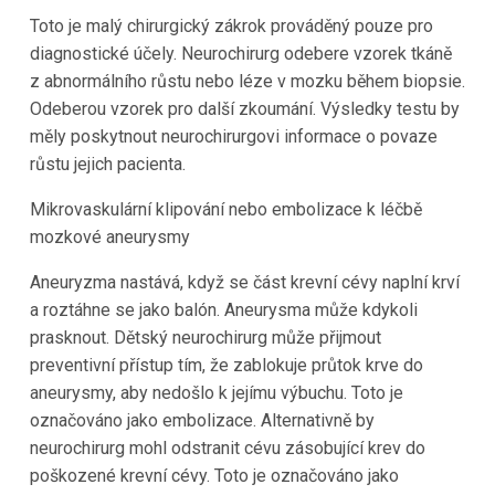
Toto je malý chirurgický zákrok prováděný pouze pro
diagnostické účely. Neurochirurg odebere vzorek tkáně
z abnormálního růstu nebo léze v mozku během biopsie.
Odeberou vzorek pro další zkoumání. Výsledky testu by
měly poskytnout neurochirurgovi informace o povaze
růstu jejich pacienta.
Mikrovaskulární klipování nebo embolizace k léčbě
mozkové aneurysmy
Aneuryzma nastává, když se část krevní cévy naplní krví
a roztáhne se jako balón. Aneurysma může kdykoli
prasknout. Dětský neurochirurg může přijmout
preventivní přístup tím, že zablokuje průtok krve do
aneurysmy, aby nedošlo k jejímu výbuchu. Toto je
označováno jako embolizace. Alternativně by
neurochirurg mohl odstranit cévu zásobující krev do
poškozené krevní cévy. Toto je označováno jako