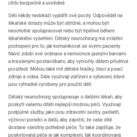
cítilo bezpečně a uvolněně.
Děti někdy nedokáží vyjádřit své pocity. Odpovědět na
lékařské dotazy může být obtížné, a mohou být
neochotné spolupracovat nebo být trpělivé během
lékařského vyšetření. Dětský neurochirurg má zvláštní
pochopení pro to, jak komunikovat se svými pacienty.
Navíc zdobí své ordinace a nemocnice jasnými barvami
a kreslenými postavičkami, aby vytvořily dětem přívětivé
prostředí. Mohou také mít dětské hračky, čtecí a psací
zdroje a videa. Dále využívají zařízení a vybavení, které
jsou výhradně vyrobeny pro použití dětí.
Dětský neurochirurg spolupracuje s dalšími lékaři, aby
poskytl vašemu dítěti nejlepší možnou péči. Využívají
podpůrné služby, jako jsou zdravotní sestry, pediatři,
výživoví poradci a další, aby zajistili, že vaše dítě
dostane všechny potřebné péče. To také zajišťuje, že
poskytovaná péče je jak komplexní, tak koordinovaná.