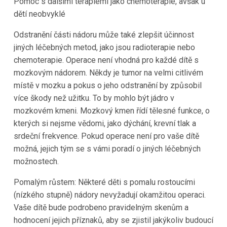
Pomoc s dalšími terapiemi jako chemoterapie, avšak u
dětí neobvyklé
Odstranění části nádoru může také zlepšit účinnost
jiných léčebných metod, jako jsou radioterapie nebo
chemoterapie. Operace není vhodná pro každé dítě s
mozkovým nádorem. Někdy je tumor na velmi citlivém
místě v mozku a pokus o jeho odstranění by způsobil
více škody než užitku. To by mohlo být jádro v
mozkovém kmeni. Mozkový kmen řídí tělesné funkce, o
kterých si nejsme vědomi, jako dýchání, krevní tlak a
srdeční frekvence. Pokud operace není pro vaše dítě
možná, jejich tým se s vámi poradí o jiných léčebných
možnostech.
Pomalým růstem: Některé děti s pomalu rostoucími
(nízkého stupně) nádory nevyžadují okamžitou operaci.
Vaše dítě bude podrobeno pravidelným skenům a
hodnocení jejich příznaků, aby se zjistil jakýkoliv budoucí