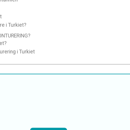
t
re i Turkiet?
ONTURERING?
et?
rering i Turkiet