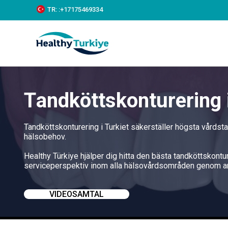
S
TR:
:+‪17175469334‬
k
i
p
t
o
c
o
n
Tandköttskonturering i
t
e
n
t
Tandköttskonturering i Turkiet säkerställer högsta vårdst
hälsobehov.
Healthy Türkiye hjälper dig hitta den bästa tandköttskontur
serviceperspektiv inom alla hälsovårdsområden genom an
VIDEOSAMTAL