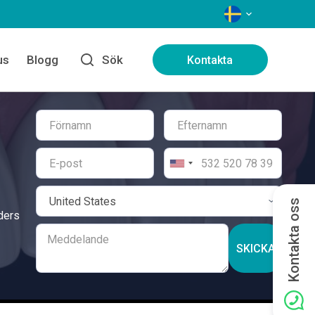
SPRÅK
us
Blogg
Sök
Kontakta
Kontakta oss
aders
SKICKA