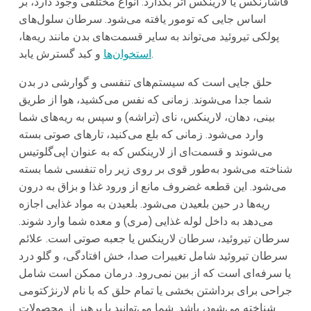
فاشارنکس یا لارینکس اثر بگذارد. انواع مختلفی وجود دارد، بر
اساس جایی که تومور یافته می‌شود. سرطان سلول‌های
پولکی تیروئید می‌تواند به سایر قسمت‌های بدن مانند ریه‌ها،
و کبد گسترش یابد.
استخوان‌ها
حلق جایی است که سیستم‌های تنفسی و گوارشی در بدن
شما جدا می‌شوند. زمانی که نفس می‌کشید، هوا از طریق
بینی، دهان، لارینکس، نای (تراشه) و سپس به ریه‌های شما
وارد می‌شود. زمانی که بلع می‌کنید، تارهای صوتی بسته
می‌شوند و قسمت‌ای از لارینکس که به عنوان اپی‌گلوتیس
شناخته می‌شود به‌طور قوی بر روی زیر راه تنفسی شما بسته
می‌شود. این قطعه غضروف مانع از ورود غذا و بزاق به درون
ریه‌ها در حین بلعیدن می‌شود. بلعیدن به مواد غذایی اجازه
می‌دهد به داخل لوله غذایی (مری) و معده شما وارد شوند.
سرطان تیروئید، سرطان لارینکس یا جعبه صوتی است. علائم
سرطان تیروئید شامل تغییرات صدا، خش افتادگی، و گلو درد
یا سرفه‌ای است که از بین نمی‌رود. درمان ممکن است شامل
جراحی برای برداشتن بخشی یا تمام حلق که با نام لارنژکتومی
شناخته می‌شود، باشد. شما می‌توانید با پرهیز از محصولات