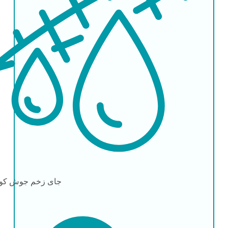
جای زخم
جوش کو