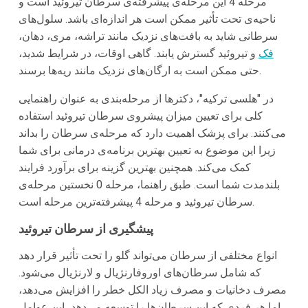
مرحله 4
این مرحله‌ی پیشرفته‌ی سرطان تیروئید است و
ناحیه‌ی تحت تأثیر ممکن است هر اندازه‌ای باشد. سلول‌های
سرطانی شاید به بافت‌های نزدیک مانند تراشه، مری، دهان،
فک
و تیروئید گسترش یابند. گاهی اوقات، در شرایط شدید،
حتی ممکن است به ارگان‌های نزدیک مانند ریه‌ها برسند.
در "هلسی ترکیه"، دکترها از مرحله‌بندی به عنوان راهنمایی
کلی برای تعیین میزان پیشروی سرطان تیروئید استفاده
می‌کنند. برای پزشک اهمیت دارد که مرحله‌ی سرطان را بداند
زیرا این موضوع به تعیین بهترین برنامه‌ی درمانی برای شما
کمک می‌کند. همچنین بهترین گزینه برای برآورد فرایند
بلندمدت شما است. طبق راهنما، مرحله 0 نخستین مرحله‌ی
سرطان تیروئید و مرحله 4 پیشرفته‌ترین مرحله است.
پیشگیری از سرطان تیروئید
انواع مختلفی از سرطان می‌تواند گلو را تحت تأثیر قرار دهد
که شامل سرطان‌های اوروفارنژیال و لارنژیال می‌شود.
مصرف دخانیات و مصرف زیاد الکل خطر را افزایش می‌دهد،
اما هر فردی که این سرطان‌ها را توسعه می‌دهد، این عوامل