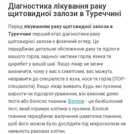
Діагностика лікування раку
щитовидної залози в Туреччині
Перед
лікуванням раку щитовидної залози в
Туреччині
перший етап діагностики раку
щитовидної залози є фізичний огляд. Це
передбачає детальне обстеження даху та підлоги
вашого горла, задньої частини горла, язика та
щкребет у вашій шиї. Якщо лікар не може
визначити, чому у вас є симптоми, вас можуть
направити до спеціаліста з вуха, носа та горла (ЛОР-
спеціаліста). Якщо лікар виявить будь-які пухлини,
вирости чи підозрілі ураження, він виконає деякі
тести або біопсію тканини.
Біопсія
- це безболісний
тест, який отримує клітини з пухлини. Біопсія
тканини передбачає вилучення шматочка тканини,
щоб його можна було дослідити під мікроскопом на
наявність ракових клітин.