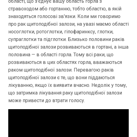
області, що з'єднує вашу область горла з
стравоходом або гортанню, тобто областю, в якій
знаходяться голосові зв'язки. Коли ми говоримо
про рак щитоподібної залози, на увазі маємо області
носоглотки, ротоглотки, гіпофаринксу, глотки,
супраглотки та підглотки. Близько половини раків
щитоподібної залози розвиваються в гортані, а інша
половина — в області горла. Тому всі раки, що
розвиваються в цих областях горла, вважаються
раком щитоподібної залози. Перевагою раків
щитоподібної залози є те, що вони піддаються
лікуванню, якщо їх виявити вчасно. Недолік у тому,
що затримка лікування раку щитоподібної залози
може привести до втрати голосу.