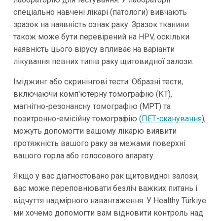
спеціально навчені лікарі (патологи) вивчають
зразок на наявність ознак раку. Зразок тканини
також може бути перевірений на HPV, оскільки
наявність цього вірусу впливає на варіанти
лікування певних типів раку щитовидної залози.
Іміджинг або скринінгові тести: Образні тести,
включаючи комп'ютерну томографію (КТ),
магнітно-резонансну томографію (МРТ) та
позитронно-емісійну томографію (
ПЕТ-сканування
),
можуть допомогти вашому лікарю виявити
протяжність вашого раку за межами поверхні
вашого горла або голосового апарату.
Якщо у вас діагностовано рак щитовидної залози,
вас може переповнювати безліч важких питань і
відчуття надмірного навантаження. У Healthy Türkiye
ми хочемо допомогти вам відновити контроль над