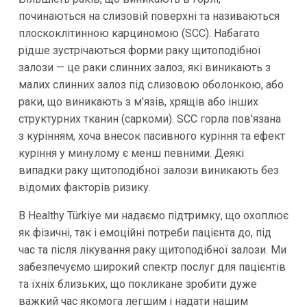
починаються на слизовій поверхні та називаються
плоскоклітинною карциномою (SCC). Набагато
рідше зустрічаються форми раку щитоподібної
залози — це раки слинних залоз, які виникають з
малих слинних залоз під слизовою оболонкою, або
раки, що виникають з м'язів, хрящів або інших
структурних тканин (саркоми). SCC горла пов'язана
з курінням, хоча внесок пасивного куріння та ефект
куріння у минулому є менш певними. Деякі
випадки раку щитоподібної залози виникають без
відомих факторів ризику.
В Healthy Türkiye ми надаємо підтримку, що охоплює
як фізичні, так і емоційні потреби пацієнта до, під
час та після лікування раку щитоподібної залози. Ми
забезпечуємо широкий спектр послуг для пацієнтів
та їхніх близьких, що покликане зробити дуже
важкий час якомога легшим і надати нашим