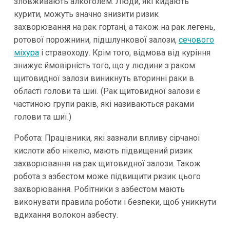
зловживають алкоголем. Люди, які кидають
курити, можуть значно знизити ризик
захворювання на рак гортані, а також на рак легень,
ротової порожнини, підшлункової залози,
сечового
міхура
і стравоходу. Крім того, відмова від куріння
знижує ймовірність того, що у людини з раком
щитовидної залози виникнуть вторинні раки в
області голови та шиї. (Рак щитовидної залози є
частиною групи раків, які називаються раками
голови та шиї.)
Робота: Працівники, які зазнали впливу сірчаної
кислоти або нікелю, мають підвищений ризик
захворювання на рак щитовидної залози. Також
робота з азбестом може підвищити ризик цього
захворювання. Робітники з азбестом мають
виконувати правила роботи і безпеки, щоб уникнути
вдихання волокон азбесту.