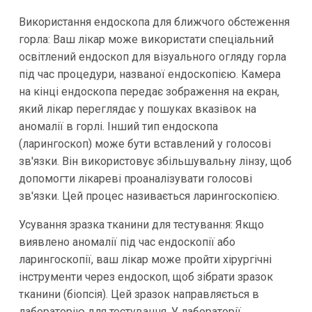
Використання ендоскопа для ближчого обстеження
горла: Ваш лікар може використати спеціальний
освітлений ендоскоп для візуального огляду горла
під час процедури, названої ендоскопією. Камера
на кінці ендоскопа передає зображення на екран,
який лікар переглядає у пошуках вказівок на
аномалії в горлі. Інший тип ендоскопа
(ларингоскоп) може бути вставлений у голосові
зв'язки. Він використовує збільшувальну лінзу, щоб
допомогти лікареві проаналізувати голосові
зв'язки. Цей процес називається ларингоскопією.
Усування зразка тканини для тестування: Якщо
виявлено аномалії під час ендоскопії або
ларингоскопії, ваш лікар може пройти хірургічні
інструменти через ендоскоп, щоб зібрати зразок
тканини (біопсія). Цей зразок направляється в
лабораторію для тестування. У лабораторії