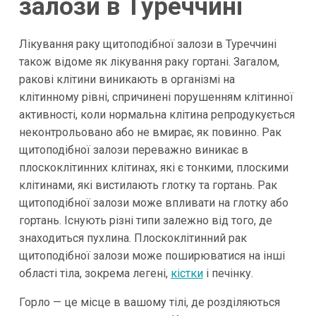
залози в Туреччині
Лікування раку щитоподібної залози в Туреччині
також відоме як лікування раку гортані. Загалом,
ракові клітини виникають в організмі на
клітинному рівні, спричинені порушенням клітинної
активності, коли нормальна клітина репродукується
неконтрольовано або не вмирає, як повинно. Рак
щитоподібної залози переважно виникає в
плоскоклітинних клітинах, які є тонкими, плоскими
клітинами, які вистилають глотку та гортань. Рак
щитоподібної залози може впливати на глотку або
гортань. Існують різні типи залежно від того, де
знаходиться пухлина. Плоскоклітинний рак
щитоподібної залози може поширюватися на інші
області тіла, зокрема легені,
кістки
і печінку.
Горло — це місце в вашому тілі, де розділяються