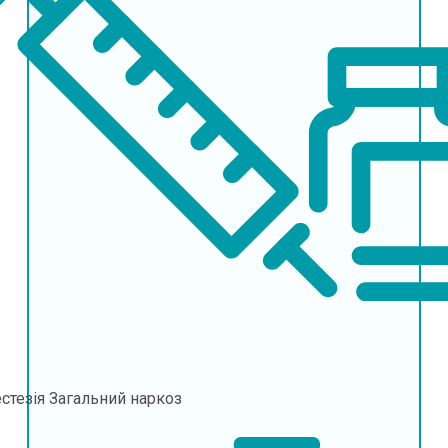
стезія
Загальний наркоз