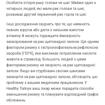
Особиста історія раку голови чи шиї: Майже один з
чотирьох людей, які мали рак голови та шиї,
розвиває другий первинний рак горла та шиї.
Інші дослідження свідчать про те, що наявність
певних вірусів або дієти з низьким вмістом
вітаміну A можуть підвищити ймовірність
захворювання на рак щитовидної залози. Ще одним
фактором ризику є гастроезофагеальна рефлюксна
хвороба (ГЕРХ), яка викликає потрапляння кислоти
живота в стравохід. Більшість людей з цими
факторами ризику не хворіють на рак щитовидної
залози. Якщо ви стурбовані своїми шансами
захворіти на рак щитовидної залози, обговоріть цю
проблему з вашим медичним працівником. У
Healthy Türkiye ваш лікар може порадити способи
зменшення ризику та планувати відповідний графік
обстежень.