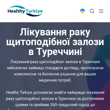
S
k
i
p
Лікування раку
t
o
щитоподібної залози
c
в Туреччині
o
n
t
Лікування раку щитоподібної залози в Туреччині
e
забезпечує найвищі стандарти догляду, пропонуючи
n
комплексне та безпечне рішення для ваших
t
медичних потреб.
Healthy Türkiye допомагає знайти найкраще лікування
раку щитоподібної залози в Туреччині за доступними
цінами та приймає 360-градусний підхід до