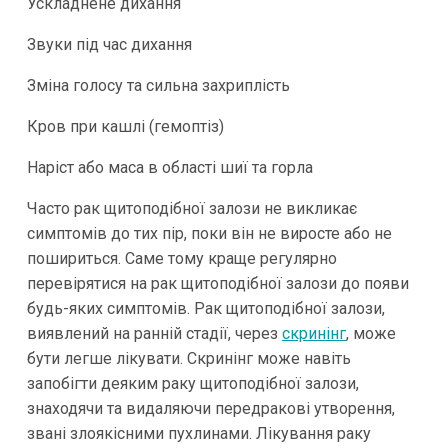
Ускладнене дихання
Звуки під час дихання
Зміна голосу та сильна захриплість
Кров при кашлі (гемоптіз)
Наріст або маса в області шиї та горла
Часто рак щитоподібної залози не викликає
симптомів до тих пір, поки він не виросте або не
пошириться. Саме тому краще регулярно
перевірятися на рак щитоподібної залози до появи
будь-яких симптомів. Рак щитоподібної залози,
виявлений на ранній стадії, через
скринінг
, може
бути легше лікувати. Скринінг може навіть
запобігти деяким раку щитоподібної залози,
знаходячи та видаляючи передракові утворення,
звані злоякісними пухлинами. Лікування раку