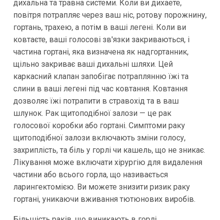
дихальна та травна системи. Коли ви дихаете,
повітря потрапляє через ваш ніс, ротову порожнину,
гортань, трахею, а потім в ваші легені. Коли ви
ковтаєте, ваші голосові зв'язки закриваються, і
частина гортані, яка визначена як надгортанник,
щільно закриває ваші дихальні шляхи. Цей
каркасний клапан запобігає потраплянню їжі та
слини в ваші легені під час ковтання. Ковтання
дозволяє їжі потрапити в стравохід та в ваш
шлунок. Рак щитоподібної залози — це рак
голосової коробки або гортані. Симптоми раку
щитоподібної залози включають зміни голосу,
захриплість, та біль у горлі чи кашель, що не зникає.
Лікування може включати хірургію для видалення
частини або всього горла, що називається
ларингектомією. Ви можете знизити ризик раку
гортані, уникаючи вживання тютюнових виробів.
Більшість раків, що виникають в горлі,