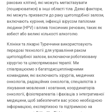
ракових клітин), які можуть метастазувати
(поширюватися) в інші області тіла. Деякі фактори,
які можуть призвести до раку щитоподібної залози,
включають куріння, інфекції вірусом папіломи
людини (HPV) і вплив токсичних речовин, таких як
азбест або великі кількості алкоголю.
Клініки та лікарні Туреччини використовують
передові технології для управління раком
щитоподібної залози, включаючи роботизовану
хірургію та цілеспрямовані терапії. Ми
співпрацюємо з багатодисциплінарними
командами, які включають хірургів, медичних
онкологів, радіаційних онкологів, спеціалістів з
лікування мовлення і ковтання, координаторів
онкології, фізіотерапевтів і фахівців з інтегративної
медицини, щоб забезпечити вас усією необхідною
інформацією, експертизою та підтримкою на