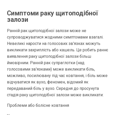
Симптоми раку щитоподібної
залози
Ранній рак щитоподібної залози може не
супроводжуватися жодними симптомами взагалі.
Невеликі нарости на голосових зв'язках можуть
викликати захриплість або кашель. Це робить раннє
виявлення раку щитоподібної залози більш
ймовірним. Ранній рак супраглотки (над
голосовими зв'язками) може викликати біль,
можливо, посилювану під час ковтання, і біль може
відчуватися як вухо, феномен, відомий як
передаваний біль у вухо. Середня до просунута
стадія раку щитоподібної залози може викликати:
Проблеми або болісне ковтання