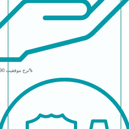
90-95%
نرخ موفقیت