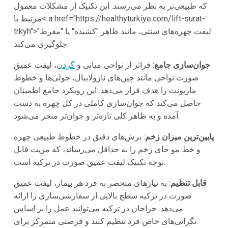
که طبیعی‌تر به نظر می‌رسند. این تکنیک از مشکلات معمول
مرتبط با< a href="https://healthyturkiye.com/lift-surat-
trkyh">لیفت چهره‌های سنتی، مانند ظاهر "کشیده" یا "مفرط"
جلوگیری می‌کند.
جوان‌سازی جامع
: فراتر از نواحی میانی و
گردن
، لیفت عمیق
صورت نواحی مانند چین‌های نازولابیال، جولی‌ها و خطوط
ماریونت را هدف قرار می‌دهد. این رویکرد جامع اطمینان
حاصل می‌کند که جوان‌سازی کاملی در کل چهره به دست
آمده و به ظاهر کلی تازه‌تر و جوان‌تر منجر می‌شود.
پایین‌ترین میزان زخم
: برش‌های دقیق در خطوط طبیعی چهره
و خط مو جای زخم را به حداقل می‌رساند، که مزیت قابل
توجه تکنیک لیفت عمیق صورت در ترکیه است.
قابل تنظیم
: به نیازهای منحصر به فرد هر بیمار، لیفت عمیق
صورت در ترکیه سطح بالایی از سفارشی‌سازی را ارائه
می‌دهد. جراحان در ترکیه می‌توانند عمل را بر اساس
نگرانی‌های خاص فرد تنظیم کنند و فرصتی متمرکز برای