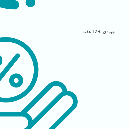
بهبودی
6-12 هفته