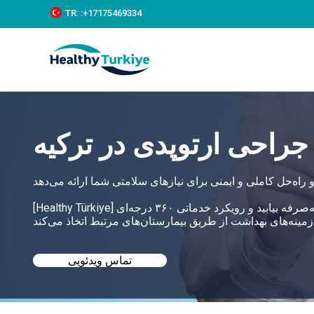
S
TR:
:+‪17175469334‬
k
i
p
t
o
c
o
n
t
جراحی ارتوپدی در ترکیه
e
n
t
[Healthy Türkiye] به شما کمک می‌کند تا بهترین جراحی ارتوپدی در ترکیه را با قیمت‌های مقرون‌به‌صرفه بیابید و رویکرد خدماتی ۳۶۰ درجه‌ای
تماس ویدئویی