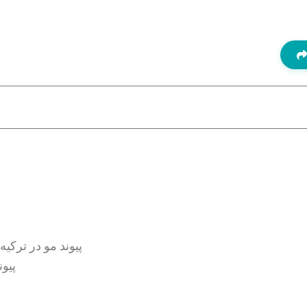
تکنیک بیرون کردن واحد فولیکولی (FUE) پیوند مو در ترکیه
پیوند واح