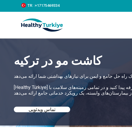
S
TR:
:+‪17175469334‬
k
i
p
t
o
c
o
n
t
کاشت مو در ترکیه
e
n
t
[Healthy Türkiye] به شما کمک می‌کند بهترین کاشت مو در ترکیه را با قیمت‌های مقرون به صرفه پیدا کنید و در تمامی زمینه‌های سلامت با
تماس ویدئویی