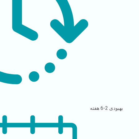
بهبودی
2-6 هفته