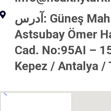
: Güneş Mah.
آدرس
Astsubay Ömer Ha
Cad. No:95AI – 1
Kepez / Antalya /