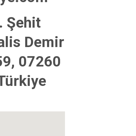
 Şehit
lis Demir
59, 07260
 Türkiye