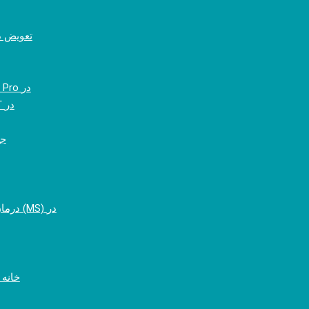
تعویض در
کاشت مو به روش DHI Pro در
کاشت مو به روش FUT در
جر
درمان مولتیپل اسکلروزیس (MS) در
خانه 