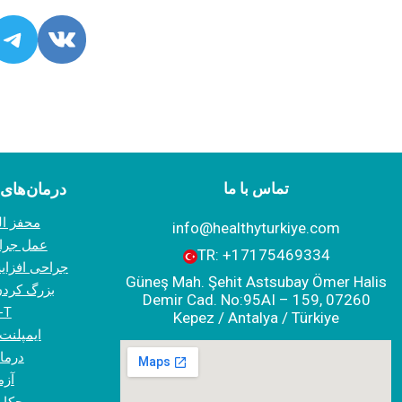
e
kedin
Telegram
Vk
تماس با ما
درمان‌های 
محفز ال
info@healthyturkiye.com
عمل جراح
TR:
+‪17175469334‬
جراحی افزای
Güneş Mah. Şehit Astsubay Ömer Halis
بزرگ کردن
Demir Cad. No:95AI – 159, 07260
درمان 
Kepez / Antalya / Türkiye
ایمپلنت
درما
آزم