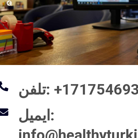
تلفن
:
ایمیل
info@healthyturk