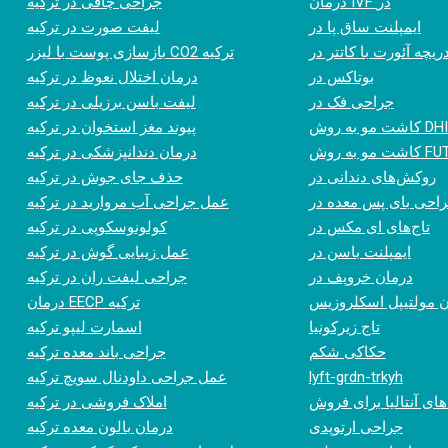
درمان IVF در
جراحی چاقی در ترکیه
ایمپلنت ساق پا در
لیفت صورت در ترکیه
یچه آئورت با کاتتر در
بازسازی پوست با لیزر CO2 ترکیه
بوتاکس در
درمان اختلال نعوظ در ترکیه
جراحی فک در
لیفت باسن برزیلی در ترکیه
پیوند مغز استخوان در ترکیه
درمان دندانپزشکی در ترکیه
روکش‌های دندانی در
حذف جای جوش در ترکیه
احی بای پس معده در
عمل جراحی آب مروارید در ترکیه
تاج‌های ای مکس در
کولونوسکوپی در ترکیه
ایمپلنت باسن در
عمل زیبایی گوش در ترکیه
درمان خروپف در
جراحی لیفت ران در ترکیه
درمان EECP ترکیه
تاج زیرکونیا
اسمارت لیپو ترکیه
حکاکی شکم
جراحی باند معده ترکیه
lyft-grdn-trkyh
عمل جراحی داودنال سویچ ترکیه
های آنتالیا برای فروش
املاک فروشی در ترکیه
جراحی ارتوپدی
درمان بالون معده ترکیه