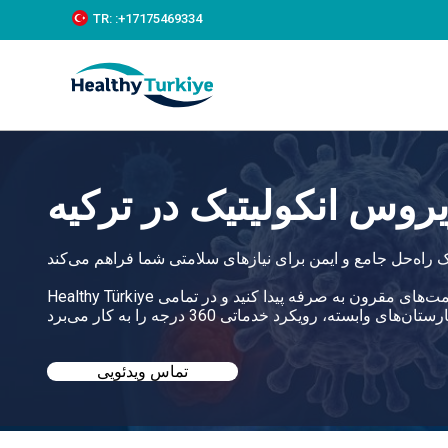
S
TR:
:+‪17175469334‬
k
i
p
t
o
c
o
n
t
روس انکولیتیک در ترکیه
e
n
t
Healthy Türkiye به شما کمک می‌کند تا بهترین درمان ویروس انکولیتیک در ترکیه را با قیمت‌های مقرون به صرفه پیدا کنید و در تمامی
تماس ویدئویی