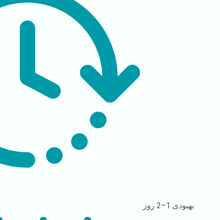
بهبودی
1–2 روز