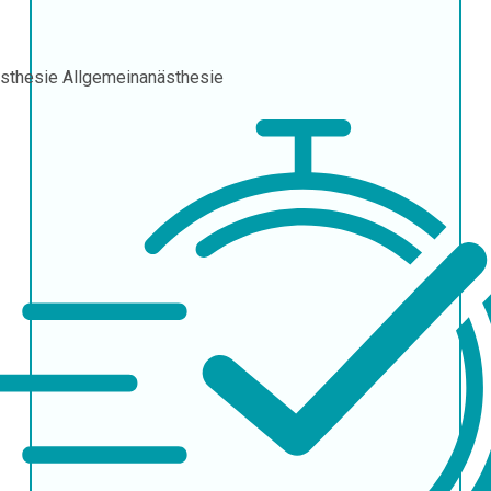
sthesie
Allgemeinanästhesie