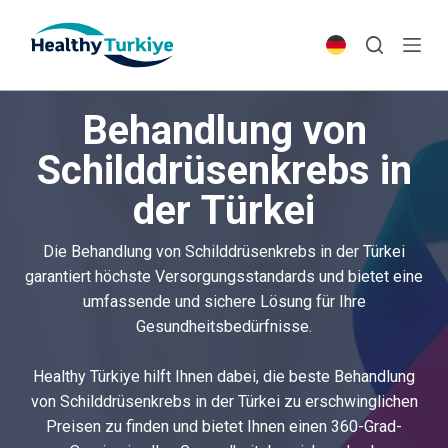
S
k
i
p
Behandlung von
t
o
Schilddrüsenkrebs in
c
der Türkei
o
n
t
Die Behandlung von Schilddrüsenkrebs in der Türkei
e
garantiert höchste Versorgungsstandards und bietet eine
n
umfassende und sichere Lösung für Ihre
t
Gesundheitsbedürfnisse.
Healthy Türkiye hilft Ihnen dabei, die beste Behandlung
von Schilddrüsenkrebs in der Türkei zu erschwinglichen
Preisen zu finden und bietet Ihnen einen 360-Grad-