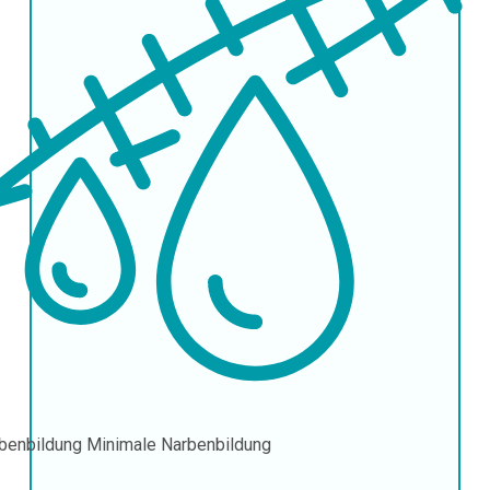
benbildung
Minimale Narbenbildung