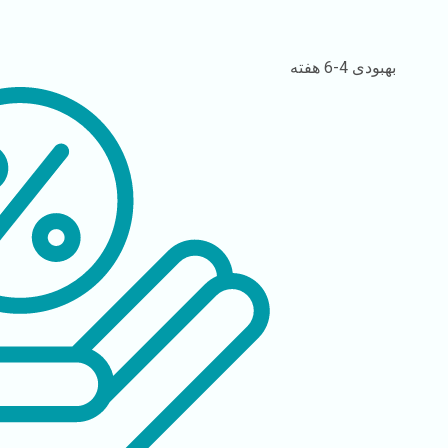
بهبودی
4-6 هفته