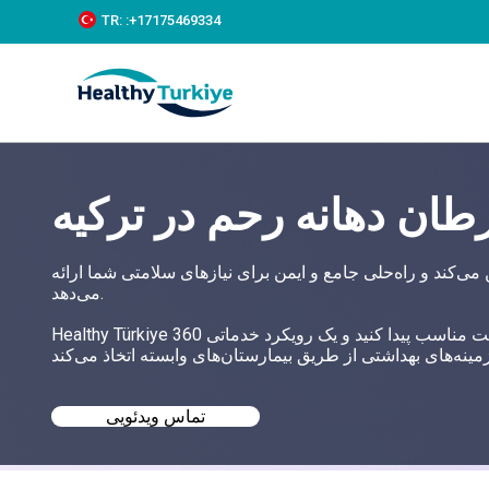
S
TR:
:+‪17175469334‬
k
i
p
t
o
c
o
n
ان دهانه رحم در ترکیه
t
e
n
t
ی‌کند و راه‌حلی جامع و ایمن برای نیازهای سلامتی شما ارائه
می‌دهد.
Healthy Türkiye به شما کمک می‌کند تا بهترین درمان سرطان دهانه رحم را در ترکیه با قیمت مناسب پیدا کنید و یک رویکرد خدماتی 360
تماس ویدئویی