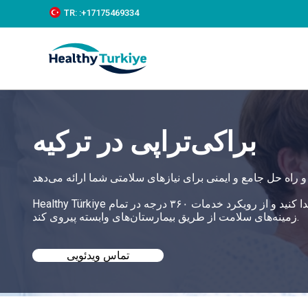
S
TR:
:+‪17175469334‬
k
i
p
t
o
c
o
n
t
براکی‌تراپی در ترکیه
e
n
t
Healthy Türkiye به شما کمک می‌کند بهترین براکی‌تراپی در ترکیه را با قیمت‌های مناسب پیدا کنید و از رویکرد خدمات ۳۶۰ درجه در تمام
زمینه‌های سلامت از طریق بیمارستان‌های وابسته پیروی کند.
تماس ویدئویی