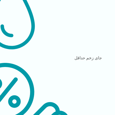
جای زخم
حداقل