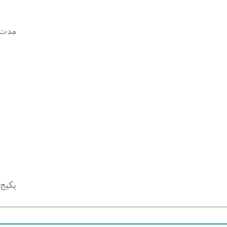
مدت 
چ
پکیج‌