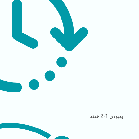
بهبودی
1-2 هفته