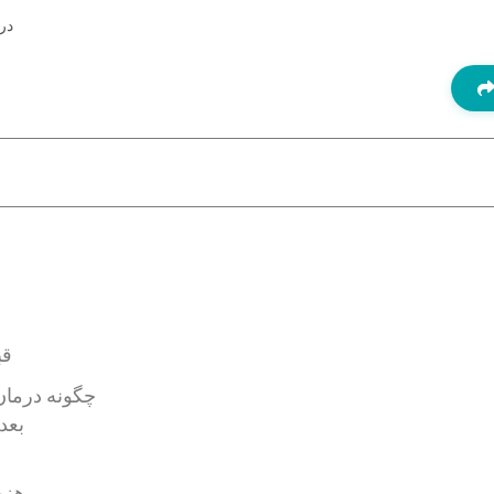
در
قب
چگونه درمان
بعد
هزین