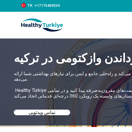
S
TR:
:+‪17175469334‬
k
i
p
t
o
c
o
n
اندن وازکتومی در ترکیه
t
e
n
t
می‌کند و راه‌حلی جامع و ایمن برای نیازهای بهداشتی شما ارائه
می‌دهد.
Healthy Türkiye به شما کمک می‌کند تا بهترین درمان برگرداندن وازکتومی در ترکیه را با قیمت‌های مقرون‌به‌صرفه پیدا کنید و در تمامی
تماس ویدئویی