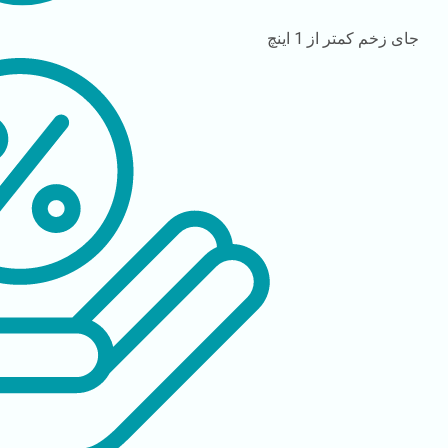
جای زخم
کمتر از 1 اینچ