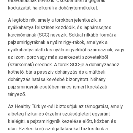
eltávolításnak nevezik. Csökkentheti a gégerák
kockázatát, ha elkerüli a dohánytermékeket.
A legtöbb rák, amely a torokban jelentkezik, a
nyálkahártya felszínén kezdődik, és laphámsejtes
karcinómának (SCC) nevezik. Sokkal ritkább formái a
pajzsmirigyráknak a nyálmirigy-rákok, amelyek a
nyálkahártya alatti kis nyálmirigyekből származnak, vagy
az izom, porc vagy más szerkezeti szövetekből
(szarkómák) erednek. A torok SCC-je a dohányzáshoz
köthető, bár a passzív dohányzás és a múltbeli
dohányzás hatása kevésbé bizonyított. Néhány
pajzsmirigyrák esetében nincs ismert kockázati
tényező.
Az Healthy Türkiye-nél biztosítjuk az támogatást, amely
a beteg fizikai és érzelmi szükségleteit egyaránt
kielégíti, a pajzsmirigyrák kezelése előtt, közben és
után. Széles körű szolgáltatásokat biztosítunk a