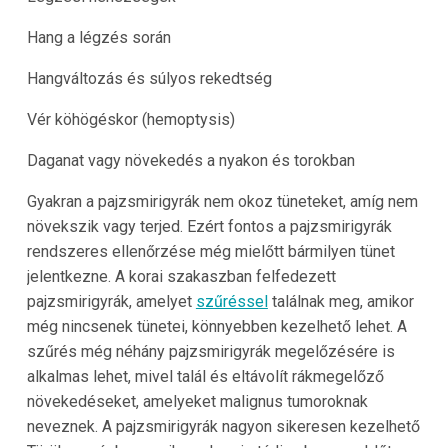
Hang a légzés során
Hangváltozás és súlyos rekedtség
Vér köhögéskor (hemoptysis)
Daganat vagy növekedés a nyakon és torokban
Gyakran a pajzsmirigyrák nem okoz tüneteket, amíg nem
növekszik vagy terjed. Ezért fontos a pajzsmirigyrák
rendszeres ellenőrzése még mielőtt bármilyen tünet
jelentkezne. A korai szakaszban felfedezett
pajzsmirigyrák, amelyet
szűréssel
találnak meg, amikor
még nincsenek tünetei, könnyebben kezelhető lehet. A
szűrés még néhány pajzsmirigyrák megelőzésére is
alkalmas lehet, mivel talál és eltávolít rákmegelőző
növekedéseket, amelyeket malignus tumoroknak
neveznek. A pajzsmirigyrák nagyon sikeresen kezelhető