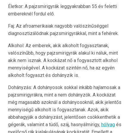
Életkor: A pajzsmirigyrák leggyakrabban 55 év feletti
embereknél fordul elő.
Faj: Az afroamerikaiak nagyobb valószínűséggel
diagnosztizálódnak pajzsmirigyrákkal, mint a fehérek.
Alkohol: Az emberek, akik alkoholt fogyasztanak,
valószínűbb, hogy pajzsmirigyrák alakul ki náluk, mint
akik nem isznak. A kockázat nő a fogyasztott alkohol
mennyiségével. A kockázat szintén nő, ha az egyén
alkoholt fogyaszt és dohányzik is.
Dohányzás: A dohányosok sokkal inkább hajlamosak a
pajzsmirigyrákra, mint a nem dohányzók. A kockázat
még magasabb azoknál a dohányosoknál, akik jelentős
mennyiségű alkoholt is fogyasztanak. Azok, akik
abbahagyják a dohányzást, jelentősen csökkenthetik a
gégerák, valamint a tüdő, száj, hasnyálmirigy,
hólyag
és
nyelőcső rák kialakulásának kockázatát. Emellett a