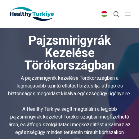
S
k
i
p
Pajzsmirigyrák
t
o
Kezelése
c
Törökországban
o
n
t
A pajzsmirigyrák kezelése Törökországban a
e
legmagasabb szintű ellátást biztosítja, átfogó és
n
biztonságos megoldást kínálva egészségügyi igényeire.
t
A Healthy Türkiye segít megtalálni a legjobb
pajzsmirigyrák kezelést Törökországban megfizethető
áron, és átfogó szolgáltatási megközelítést alkalmaz az
egészségügy minden területén társult kórházakon