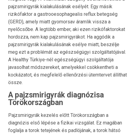
pajzsmirigyrák kialakulásának esélyét. Egy másik
rizikófaktor a gastrooesophagealis reflux betegség
(GERD), amely miatt gyomorsav áramlik vissza a
nyelőcsőbe. A legtöbb ember, aki ezen rizikófaktorokat
hordozza, nem kap pajzsmirigyrákot. Ha aggódik a
pajzsmirigyrák kialakulásának esélye miatt, beszélje
meg ezt a problémát az egészségügyi szolgáltatójával.
A Healthy Türkiye-nél egészségügyi szolgáltatója
javasolhat módszereket, amelyekkel csökkentheti a
kockázatot, és megfelelő ellenőrzési ütemtervet állíthat
össze.
A pajzsmirigyrák diagnózisa
Törökországban
Pajzsmirigyrák kezelés előtt Törökországban a
diagnózis első lépése a fizikai vizsgálat. Ez magában
foglalja a torok tetejének és padlójának, a torok hátsó