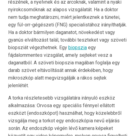
részének, a nyelvnek és az arcoknak, valamint a nyaki
nyirokcsomóknak az alapos vizsgálatát. Ha a doktor
nem tudja meghatározni, miért jelentkeznek a tünetei,
egy fül-orr-gégészeti (FNG) specialistához irányíthatják.
Ha a doktor bármilyen daganatot, növekedést vagy
gyanús elváltozást talál, további teszteket vagy szöveti
biopsziát végezhetnek. Egy
biopszia
egy
fájdalommentes vizsgálat, amely sejteket vesz a
daganatból. A szöveti biopszia magában foglalja egy
darab szövet eltávolítását annak érdekében, hogy
mikroszkóp alatt megvizsgálják a rákos sejtek
jelenlétét.
A torka részletesebb vizsgálatára irányuló eszköz
alkalmazása: Orvosa egy speciális fénnyel ellátott
eszközt (endoszkópot) használhat, hogy közelebbről
vizsgálja meg a torkot egy endoszkópia nevű eljárás
során. Az endoszkóp végén lévő kamera képeket
közvetít egy video képernyőre, melyen orvosa figyelheti