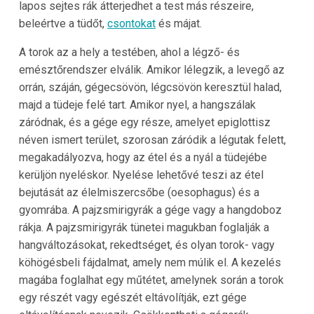
lapos sejtes rák átterjedhet a test más részeire,
beleértve a tüdőt,
csontokat
és májat.
A torok az a hely a testében, ahol a légző- és
emésztőrendszer elválik. Amikor lélegzik, a levegő az
orrán, száján, gégecsövön, légcsövön keresztül halad,
majd a tüdeje felé tart. Amikor nyel, a hangszálak
záródnak, és a gége egy része, amelyet epiglottisz
néven ismert terület, szorosan záródik a légutak felett,
megakadályozva, hogy az étel és a nyál a tüdejébe
kerüljön nyeléskor. Nyelése lehetővé teszi az étel
bejutását az élelmiszercsőbe (oesophagus) és a
gyomrába. A pajzsmirigyrák a gége vagy a hangdoboz
rákja. A pajzsmirigyrák tünetei magukban foglalják a
hangváltozásokat, rekedtséget, és olyan torok- vagy
köhögésbeli fájdalmat, amely nem múlik el. A kezelés
magába foglalhat egy műtétet, amelynek során a torok
egy részét vagy egészét eltávolítják, ezt gége