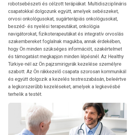
robotsebészeti és célzott terápiákat. Multidiszciplináris
csapatokkal dolgozunk együtt, amelyek sebészeket,
orvosi onkológusokat, sugárterápiás onkológusokat,
beszéd- és nyelési terapeutákat, onkológia
navigátorokat, fizikoterapeutákat és integratív orvoslás
szakembereket foglalnak magukba, annak érdekében,
hogy Ön minden szükséges információt, szakértelmet
és támogatást megkapjon minden lépésnél. Az Healthy
Türkiye-nél az Ön pajzsmirigyrák kezelése személyre
szabott. Az Ön rákkezelő csapata szorosan kommunikál
és együtt dolgozik a kezelés testreszabásán, beleértve
a legkorszerűbb kezeléseket, amelyek a legkevésbé
terhelik a testét.