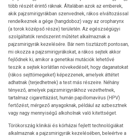
több részét érintő ráknak. Általában azok az emberek,
akik pajzsmirigyrákban szenvednek, rákos elváltozással
rendelkeznek a gége (hangdoboz) vagy az oropharynx
(a torok középső része) területén. Az egészségügyi
szolgáltatók rendszerint műtétet alkalmaznak a
pajzsmirigyrák kezelésére. Bár nem tisztázott pontosan,
mi okozza a pajzsmirigyrákokat, a rákos sejtek akkor
fejlődnek ki, amikor a genetikai mutációk lehetővé
teszik a sejtek korlátlan növekedését, hogy daganatokat
(rákos sejttömegeket) képezzenek, amelyek áttétet
adhatnak (terjedhetnek) a test más részeire. Néhány
tényező, amelyek pajzsmirigyrákhoz vezethetnek,
tartalmaz cigarettázást, humán papillomavírus (HPV)
fertőzést, mérgező anyagoknak, például az azbesztnek
vagy nagy mennyiségű alkoholnak való kitettséget.
Törökország klinikái és kórházai fejlett technológiákat
alkalmaznak a pajzsmirigyrák kezelésében, beleértve a