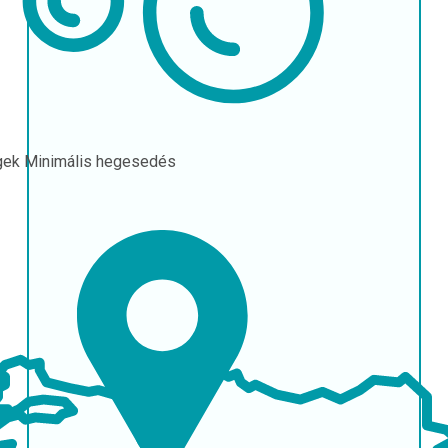
gek
Minimális hegesedés