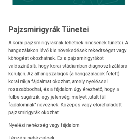
Pajzsmirigyrák Tünetei
A korai pajzsmirigyráknak lehetnek nincsenek tünetei. A
hangszálakon lévő kis növekedések rekedtséget vagy
köhögést okozhatnak. Ez a pajzsmirigyrákot
valószínűsíti, hogy korai stádiumban diagnosztizálásra
kerüljön. Az alhangszalagok (a hangszalagok felett)
korai rákja fájdalmat okozhat, amely nyeléssel
rosszabbodhat, és a fájdalom úgy érezhető, hogy a
fülbe sugárzik, egy jelenség, melyet „utalt fül
fájdalomnak" neveznek. Közepes vagy előrehaladott
pajzsmirigyrák okozhat:
Nyelési nehézség vagy fájdalom
Légzési nehézségek