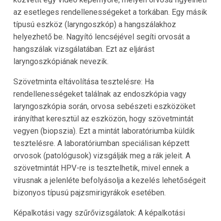
az esetleges rendellenességeket a torkában. Egy másik
típusú eszköz (laryngoszkóp) a hangszálakhoz
helyezhető be. Nagyító lencséjével segíti orvosát a
hangszálak vizsgálatában. Ezt az eljárást
laryngoszkópiának nevezik.
Szövetminta eltávolítása tesztelésre: Ha
rendellenességeket találnak az endoszkópia vagy
laryngoszkópia során, orvosa sebészeti eszközöket
irányíthat keresztül az eszközön, hogy szövetmintát
vegyen (biopszia). Ezt a mintát laboratóriumba küldik
tesztelésre. A laboratóriumban speciálisan képzett
orvosok (patológusok) vizsgálják meg a rák jeleit. A
szövetmintát HPV-re is tesztelhetik, mivel ennek a
vírusnak a jelenléte befolyásolja a kezelés lehetőségeit
bizonyos típusú pajzsmirigyrákok esetében.
Képalkotási vagy szűrővizsgálatok: A képalkotási