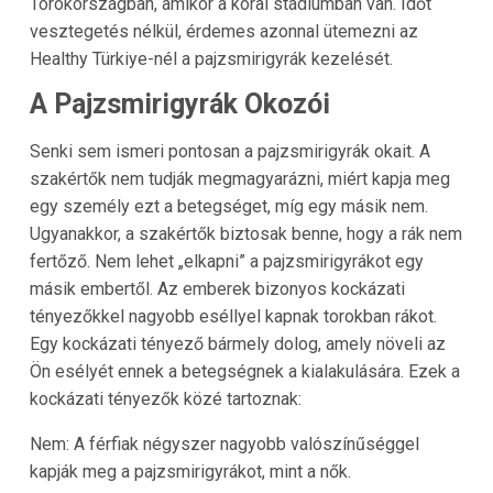
Törökországban, amikor a korai stádiumban van. Időt
vesztegetés nélkül, érdemes azonnal ütemezni az
Healthy Türkiye-nél a pajzsmirigyrák kezelését.
A Pajzsmirigyrák Okozói
Senki sem ismeri pontosan a pajzsmirigyrák okait. A
szakértők nem tudják megmagyarázni, miért kapja meg
egy személy ezt a betegséget, míg egy másik nem.
Ugyanakkor, a szakértők biztosak benne, hogy a rák nem
fertőző. Nem lehet „elkapni” a pajzsmirigyrákot egy
másik embertől. Az emberek bizonyos kockázati
tényezőkkel nagyobb eséllyel kapnak torokban rákot.
Egy kockázati tényező bármely dolog, amely növeli az
Ön esélyét ennek a betegségnek a kialakulására. Ezek a
kockázati tényezők közé tartoznak:
Nem: A férfiak négyszer nagyobb valószínűséggel
kapják meg a pajzsmirigyrákot, mint a nők.