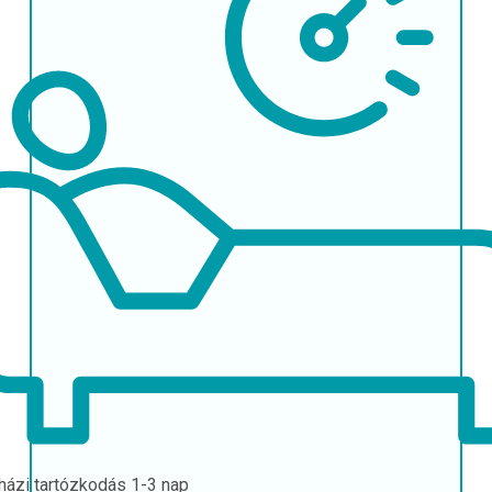
házi tartózkodás
1-3 nap