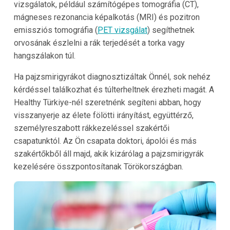
vizsgálatok, például számítógépes tomográfia (CT),
mágneses rezonancia képalkotás (MRI) és pozitron
emissziós tomográfia (
PET vizsgálat
) segíthetnek
orvosának észlelni a rák terjedését a torka vagy
hangszálakon túl.
Ha pajzsmirigyrákot diagnosztizáltak Önnél, sok nehéz
kérdéssel találkozhat és túlterheltnek érezheti magát. A
Healthy Türkiye-nél szeretnénk segíteni abban, hogy
visszanyerje az élete fölötti irányítást, együttérző,
személyreszabott rákkezeléssel szakértői
csapatunktól. Az Ön csapata doktori, ápolói és más
szakértőkből áll majd, akik kizárólag a pajzsmirigyrák
kezelésére összpontosítanak Törökországban.