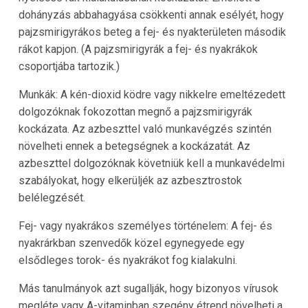
dohányzás abbahagyása csökkenti annak esélyét, hogy
pajzsmirigyrákos beteg a fej- és nyakterületen második
rákot kapjon. (A pajzsmirigyrák a fej- és nyakrákok
csoportjába tartozik.)
Munkák: A kén-dioxid ködre vagy nikkelre emeltézedett
dolgozóknak fokozottan megnő a pajzsmirigyrák
kockázata. Az azbeszttel való munkavégzés szintén
növelheti ennek a betegségnek a kockázatát. Az
azbeszttel dolgozóknak követniük kell a munkavédelmi
szabályokat, hogy elkerüljék az azbesztrostok
belélegzését.
Fej- vagy nyakrákos személyes történelem: A fej- és
nyakrárkban szenvedők közel egynegyede egy
elsődleges torok- és nyakrákot fog kialakulni.
Más tanulmányok azt sugallják, hogy bizonyos vírusok
megléte vagy A-vitaminban szegény étrend növelheti a