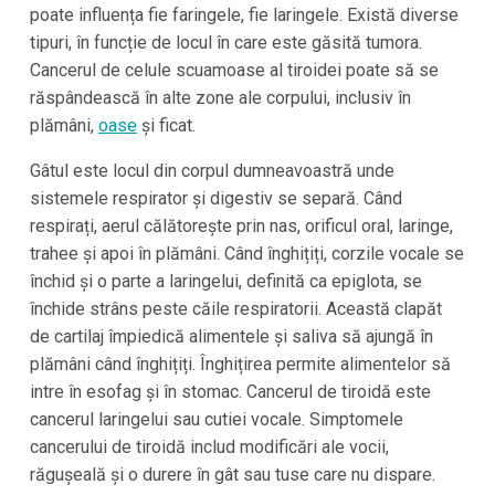
poate influența fie faringele, fie laringele. Există diverse
tipuri, în funcție de locul în care este găsită tumora.
Cancerul de celule scuamoase al tiroidei poate să se
răspândească în alte zone ale corpului, inclusiv în
plămâni,
oase
și ficat.
Gâtul este locul din corpul dumneavoastră unde
sistemele respirator și digestiv se separă. Când
respirați, aerul călătorește prin nas, orificul oral, laringe,
trahee și apoi în plămâni. Când înghițiți, corzile vocale se
închid și o parte a laringelui, definită ca epiglota, se
închide strâns peste căile respiratorii. Această clapăt
de cartilaj împiedică alimentele și saliva să ajungă în
plămâni când înghițiți. Înghițirea permite alimentelor să
intre în esofag și în stomac. Cancerul de tiroidă este
cancerul laringelui sau cutiei vocale. Simptomele
cancerului de tiroidă includ modificări ale vocii,
răgușeală și o durere în gât sau tuse care nu dispare.