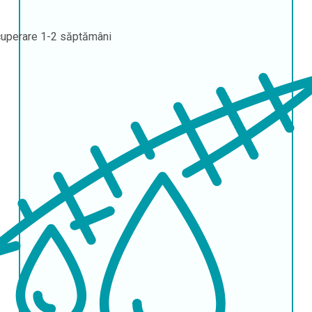
uperare
1-2 săptămâni