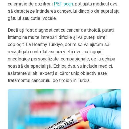
cu emisie de pozitroni
PET scan
, pot ajuta medicul dvs.
să detecteze întinderea cancerului dincolo de suprafața
gâtului sau cutiei vocale.
Dacă ați fost diagnosticat cu cancer de tiroidă, puteți
întâmpina multe întrebări dificile și vă puteți simți
copleșit. La Healthy Türkiye, dorim să vă ajutăm să
recâștigați controlul asupra vieții dvs. cu îngrijiri
oncologice personalizate, compasionale, de la echipa
noastră de specialiști. Echipa dvs. va include medici,
asistente și alți experți al căror unic obiectiv este
tratamentul cancerului de tiroidă în Turcia.