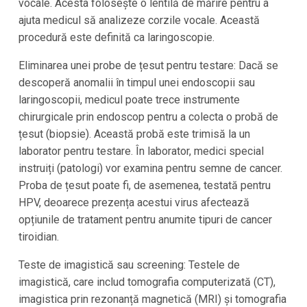
vocale. Acesta folosește o lentilă de mărire pentru a
ajuta medicul să analizeze corzile vocale. Această
procedură este definită ca laringoscopie.
Eliminarea unei probe de țesut pentru testare: Dacă se
descoperă anomalii în timpul unei endoscopii sau
laringoscopii, medicul poate trece instrumente
chirurgicale prin endoscop pentru a colecta o probă de
țesut (biopsie). Această probă este trimisă la un
laborator pentru testare. În laborator, medici special
instruiți (patologi) vor examina pentru semne de cancer.
Proba de țesut poate fi, de asemenea, testată pentru
HPV, deoarece prezența acestui virus afectează
opțiunile de tratament pentru anumite tipuri de cancer
tiroidian.
Teste de imagistică sau screening: Testele de
imagistică, care includ tomografia computerizată (CT),
imagistica prin rezonanță magnetică (MRI) și tomografia