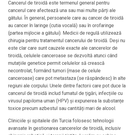
Cancerul de tiroidă este termenul general pentru
cancerul care afectează una sau mai multe părți ale
gâtului. În general, persoanele care au cancer de tiroidă
au cancer în laringe (cutia vocală) sau în orofaringe
(partea mijlocie a gâtului). Medicii de regulă utilizează
chirugia pentru tratamentul cancerului de tiroidă. Deși nu
este clar care sunt cauzele exacte ale cancerelor de
tiroidă, celulele canceroase se dezvoltă atunci când
mutațiile genetice permit celulelor să crească
necontrolat, formând tumori (mase de celule
canceroase) care pot metastaza (se răspândesc) în alte
regiuni ale corpului. Unele dintre factorii care pot duce la
cancerul de tiroidă includ fumatul de țigări, infecțiile cu
virusul papiloma uman (HPV) și expunerea la substanțe
toxice precum azbestul sau cantități mari de alcool.
Cliniciile și spitalele din Turcia folosesc tehnologii
avansate în gestionarea cancerelor de tiroidă, inclusiv