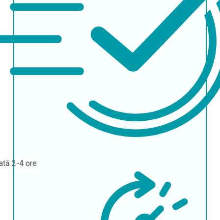
ată
2-4 ore