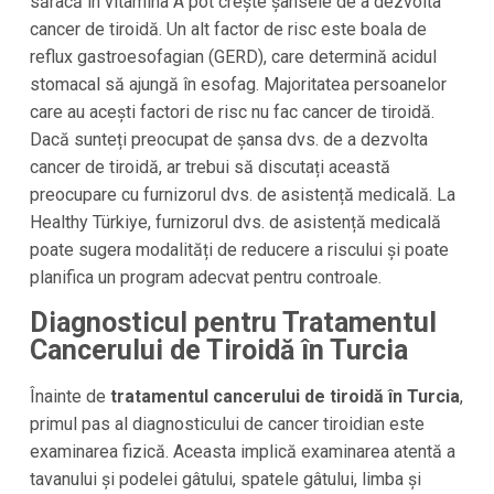
săracă în vitamina A pot crește șansele de a dezvolta
cancer de tiroidă. Un alt factor de risc este boala de
reflux gastroesofagian (GERD), care determină acidul
stomacal să ajungă în esofag. Majoritatea persoanelor
care au acești factori de risc nu fac cancer de tiroidă.
Dacă sunteți preocupat de șansa dvs. de a dezvolta
cancer de tiroidă, ar trebui să discutați această
preocupare cu furnizorul dvs. de asistență medicală. La
Healthy Türkiye, furnizorul dvs. de asistență medicală
poate sugera modalități de reducere a riscului și poate
planifica un program adecvat pentru controale.
Diagnosticul pentru Tratamentul
Cancerului de Tiroidă în Turcia
Înainte de
tratamentul cancerului de tiroidă în Turcia
,
primul pas al diagnosticului de cancer tiroidian este
examinarea fizică. Aceasta implică examinarea atentă a
tavanului și podelei gâtului, spatele gâtului, limba și