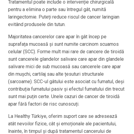
Tratamentul poate include o intervenție chirurgicală
pentru a elimina o parte sau întregul gât, numită
laringectomie. Puteți reduce riscul de cancer laringian
evitând produsele din tutun.
Majoritatea cancerelor care apar în gât încep pe
suprafața mucoasă și sunt numite carcinom scuamos
celular (SCC). Forme mult mai rare de cancere de tiroidă
sunt cancerele glandelor salivare care apar din glandele
salivare mici de sub mucoasă sau cancerele care apar
din mușchi, cartilaj sau alte țesuturi structurale
(sarcoame). SCC-ul gâtului este asociat cu fumatul, deși
contribuția fumatului pasiv și efectul fumatului din trecut
sunt mai puțin certe. Unele cazuri de cancer de tiroidă
apar fără factori de risc cunoscuți.
La Healthy Türkiye, oferim suport care se adresează
atât nevoilor fizice, cât și emoționale ale pacientului,
înainte, în timpul și după tratamentul cancerului de