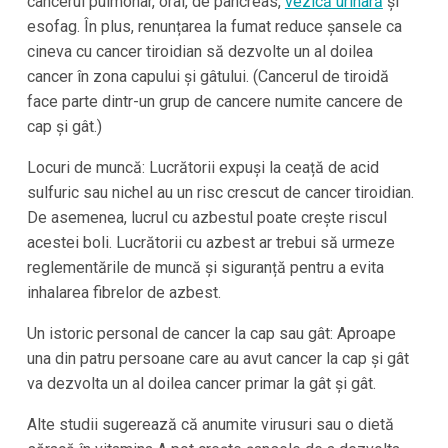
cancerul pulmonar, oral, de pancreas,
vezică urinară
și
esofag. În plus, renunțarea la fumat reduce șansele ca
cineva cu cancer tiroidian să dezvolte un al doilea
cancer în zona capului și gâtului. (Cancerul de tiroidă
face parte dintr-un grup de cancere numite cancere de
cap și gât.)
Locuri de muncă: Lucrătorii expuși la ceață de acid
sulfuric sau nichel au un risc crescut de cancer tiroidian.
De asemenea, lucrul cu azbestul poate crește riscul
acestei boli. Lucrătorii cu azbest ar trebui să urmeze
reglementările de muncă și siguranță pentru a evita
inhalarea fibrelor de azbest.
Un istoric personal de cancer la cap sau gât: Aproape
una din patru persoane care au avut cancer la cap și gât
va dezvolta un al doilea cancer primar la gât și gât.
Alte studii sugerează că anumite virusuri sau o dietă