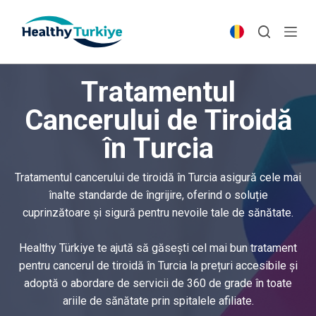
S
k
i
p
Tratamentul
t
o
Cancerului de Tiroidă
c
în Turcia
o
n
t
Tratamentul cancerului de tiroidă în Turcia asigură cele mai
e
înalte standarde de îngrijire, oferind o soluție
n
cuprinzătoare și sigură pentru nevoile tale de sănătate.
t
Healthy Türkiye te ajută să găsești cel mai bun tratament
pentru cancerul de tiroidă în Turcia la prețuri accesibile și
adoptă o abordare de servicii de 360 de grade în toate
ariile de sănătate prin spitalele afiliate.