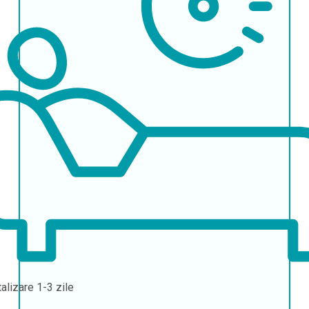
talizare
1-3 zile