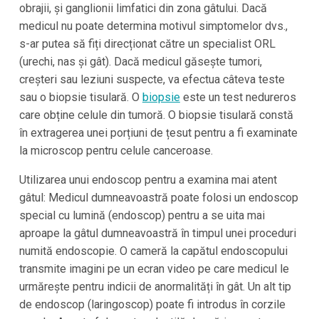
obrajii, și ganglionii limfatici din zona gâtului. Dacă
medicul nu poate determina motivul simptomelor dvs.,
s-ar putea să fiți direcționat către un specialist ORL
(urechi, nas și gât). Dacă medicul găsește tumori,
creșteri sau leziuni suspecte, va efectua câteva teste
sau o biopsie tisulară. O
biopsie
este un test nedureros
care obține celule din tumoră. O biopsie tisulară constă
în extragerea unei porțiuni de țesut pentru a fi examinate
la microscop pentru celule canceroase.
Utilizarea unui endoscop pentru a examina mai atent
gâtul: Medicul dumneavoastră poate folosi un endoscop
special cu lumină (endoscop) pentru a se uita mai
aproape la gâtul dumneavoastră în timpul unei proceduri
numită endoscopie. O cameră la capătul endoscopului
transmite imagini pe un ecran video pe care medicul le
urmărește pentru indicii de anormalități în gât. Un alt tip
de endoscop (laringoscop) poate fi introdus în corzile