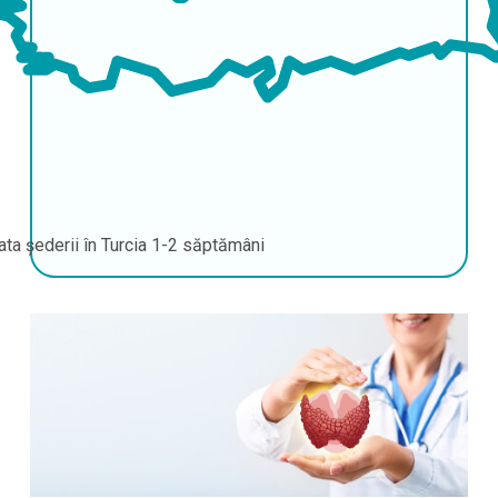
ata șederii în Turcia
1-2 săptămâni