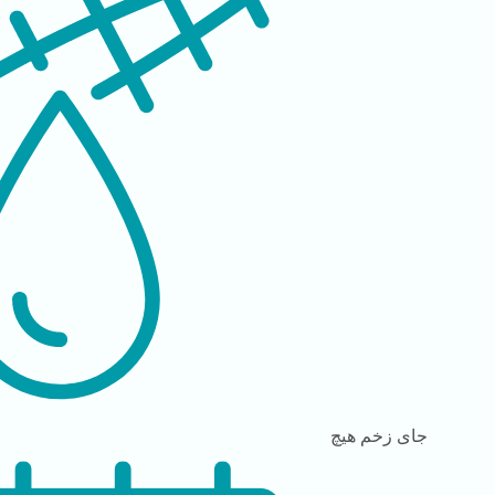
جای زخم
هیچ