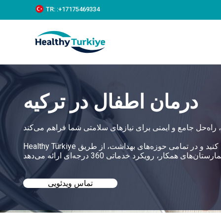
S
TR:
:+‪17175469334‬
k
i
p
t
o
c
o
n
t
درمان اطفال در ترکیه
e
n
t
Healthy Türkiye به شما کمک می‌کند بهترین درمان اطفال در ترکیه را با قیمت‌های مناسب پیدا کنید و در تمامی حوزه‌های بهداشت، از طریق
تماس ویدئویی