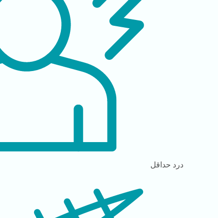
درد
حداقل