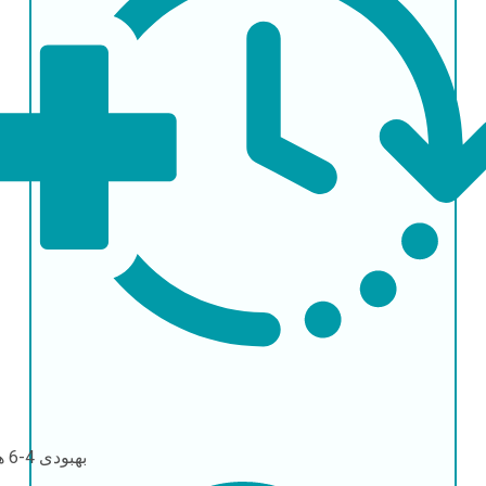
بهبودی
4-6 هفته