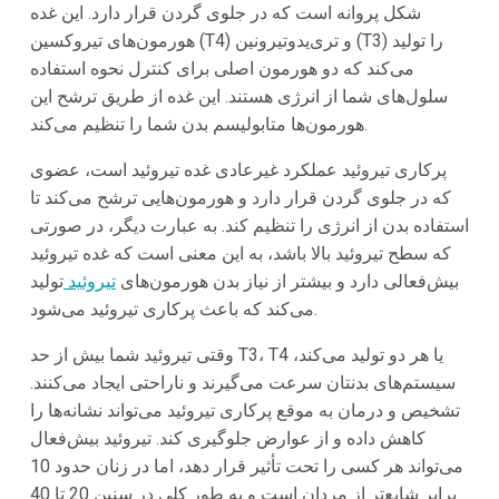
شکل پروانه است که در جلوی گردن قرار دارد. این غده
هورمون‌های تیروکسین (T4) و تری‌یدوتیرونین (T3) را تولید
می‌کند که دو هورمون اصلی برای کنترل نحوه استفاده
سلول‌های شما از انرژی هستند. این غده از طریق ترشح این
هورمون‌ها متابولیسم بدن شما را تنظیم می‌کند.
پرکاری تیروئید عملکرد غیرعادی غده تیروئید است، عضوی
که در جلوی گردن قرار دارد و هورمون‌هایی ترشح می‌کند تا
استفاده بدن از انرژی را تنظیم کند. به عبارت دیگر، در صورتی
که سطح تیروئید بالا باشد، به این معنی است که غده تیروئید
بیش‌فعالی دارد و بیشتر از نیاز بدن هورمون‌های
تیروئید
تولید
می‌کند که باعث پرکاری تیروئید می‌شود.
وقتی تیروئید شما بیش از حد T3، T4 یا هر دو تولید می‌کند،
سیستم‌های بدنتان سرعت می‌گیرند و ناراحتی ایجاد می‌کنند.
تشخیص و درمان به موقع پرکاری تیروئید می‌تواند نشانه‌ها را
کاهش داده و از عوارض جلوگیری کند. تیروئید بیش‌فعال
می‌تواند هر کسی را تحت تأثیر قرار دهد، اما در زنان حدود 10
برابر شایع‌تر از مردان است و به طور کلی در سنین 20 تا 40