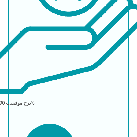
90-95%
نرخ موفقیت