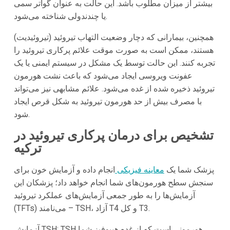
بیشتر از میزان مطلوب باشد. این حالت به عنوان گواتر سمی
یا چندندولی شناخته می‌شود.
همچنین، بیمارانی که دچار وضعیت التهاب تیروئید (تیروئیدیت)
هستند، ممکن است به صورت موقت علائم پرکاری تیروئید را
تجربه کنند. این حالت توسط یک مشکل در سیستم ایمنی یا یک
عفونت ویروسی ایجاد می‌شود که باعث نشت هورمون
تیروئید ذخیره شده از غده می‌شود. علائم مشابهی نیز می‌تواند
با مصرف بیش از حد هورمون تیروئید به شکل قرص ایجاد
شود.
تشخیص برای درمان پرکاری تیروئید در
ترکیه
پزشک شما یک
معاینه فیزیکی
انجام داده و آزمایش خون برای
سنجش سطح هورمون‌های شما انجام خواهد داد؛ پزشکان این
آزمایش‌ها را به طور جمعی آزمایش‌های عملکرد تیروئید
(TFTs) می‌نامند – TSH، آزاد T4 و کل T3.
آزمایش TSH: TSH هورمونی است که از غده هیپوفیز شما