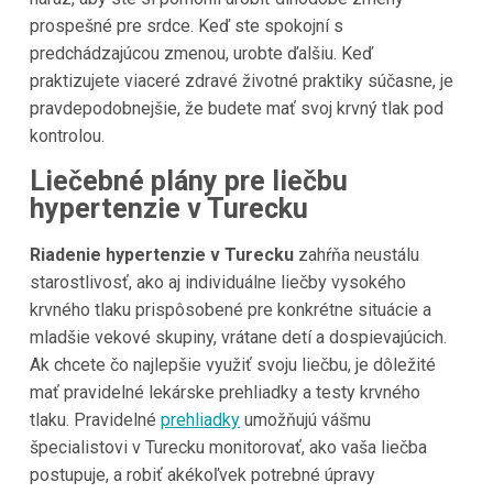
prospešné pre srdce. Keď ste spokojní s
predchádzajúcou zmenou, urobte ďalšiu. Keď
praktizujete viaceré zdravé životné praktiky súčasne, je
pravdepodobnejšie, že budete mať svoj krvný tlak pod
kontrolou.
Liečebné plány pre liečbu
hypertenzie v Turecku
Riadenie hypertenzie v
Turecku
zahŕňa neustálu
starostlivosť, ako aj individuálne liečby vysokého
krvného tlaku prispôsobené pre konkrétne situácie a
mladšie vekové skupiny, vrátane detí a dospievajúcich.
Ak chcete čo najlepšie využiť svoju liečbu, je dôležité
mať pravidelné lekárske prehliadky a testy krvného
tlaku. Pravidelné
prehliadky
umožňujú vášmu
špecialistovi v
Turecku
monitorovať, ako vaša liečba
postupuje, a robiť akékoľvek potrebné úpravy