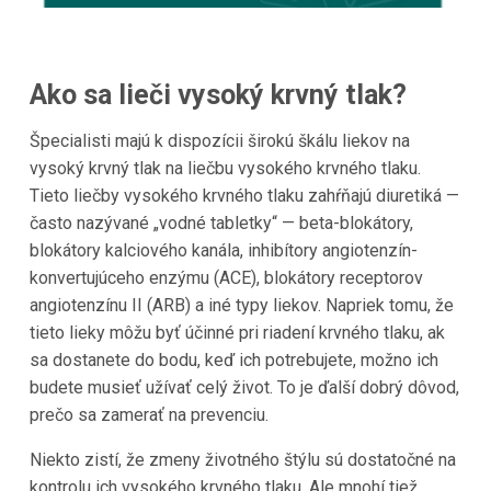
Ako sa lieči vysoký krvný tlak?
Špecialisti majú k dispozícii širokú škálu liekov na
vysoký krvný tlak na liečbu vysokého krvného tlaku.
Tieto liečby vysokého krvného tlaku zahŕňajú diuretiká —
často nazývané „vodné tabletky“ — beta-blokátory,
blokátory kalciového kanála, inhibítory angiotenzín-
konvertujúceho enzýmu (ACE), blokátory receptorov
angiotenzínu II (ARB) a iné typy liekov. Napriek tomu, že
tieto lieky môžu byť účinné pri riadení krvného tlaku, ak
sa dostanete do bodu, keď ich potrebujete, možno ich
budete musieť užívať celý život. To je ďalší dobrý dôvod,
prečo sa zamerať na prevenciu.
Niekto zistí, že zmeny životného štýlu sú dostatočné na
kontrolu ich vysokého krvného tlaku. Ale mnohí tiež