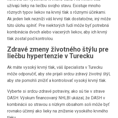
užívajú lieky na liečbu svojho stavu. Existuje mnoho
rôznych typov liekov na krvný tlak s rôznymi účinkami.
Ak jeden liek nezníži váš krvný tlak dostatočne, iný môže
túto úlohu splniť. Pre niektorých ľudí môže byť potrebná
kombinácia dvoch alebo viacerých liekov, aby ich krvný
tlak zostal pod kontrolou.
Zdravé zmeny životného štýlu pre
liečbu hypertenzie v Turecku
Ak máte vysoký krvný tlak, váš špecialista v
Turecku
môže odporučiť, aby ste prijali srdcu-zdravý životný štýl,
aby ste pomohli znížiť a kontrolovať vysoký krvný tlak.
Vyberte si srdcu-zdravé potraviny, ako sú tie v strave
DASH: Výskum financovaný NHLBI ukázal, že DASH v
kombinácii so stravou s nízkym obsahom soli môže byť
rovnako účinný ako lieky na zníženie vysokého krvného
tlaku.