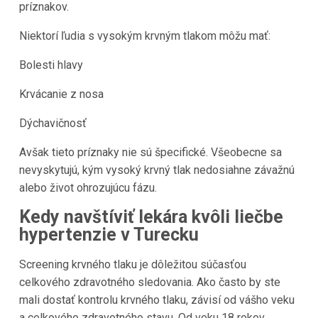
príznakov.
Niektorí ľudia s vysokým krvným tlakom môžu mať:
Bolesti hlavy
Krvácanie z nosa
Dýchavičnosť
Avšak tieto príznaky nie sú špecifické. Všeobecne sa
nevyskytujú, kým vysoký krvný tlak nedosiahne závažnú
alebo život ohrozujúcu fázu.
Kedy navštíviť lekára kvôli liečbe
hypertenzie v Turecku
Screening krvného tlaku je dôležitou súčasťou
celkového zdravotného sledovania. Ako často by ste
mali dostať kontrolu krvného tlaku, závisí od vášho veku
a celkového zdravotného stavu. Od veku 18 rokov