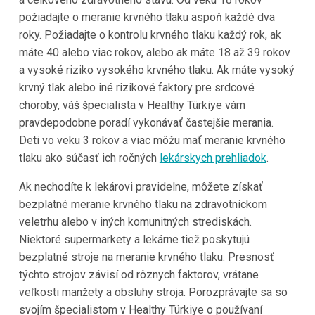
požiadajte o meranie krvného tlaku aspoň každé dva
roky. Požiadajte o kontrolu krvného tlaku každý rok, ak
máte 40 alebo viac rokov, alebo ak máte 18 až 39 rokov
a vysoké riziko vysokého krvného tlaku. Ak máte vysoký
krvný tlak alebo iné rizikové faktory pre srdcové
choroby, váš špecialista v
Healthy Türkiye
vám
pravdepodobne poradí vykonávať častejšie merania.
Deti vo veku 3 rokov a viac môžu mať meranie krvného
tlaku ako súčasť ich ročných
lekárskych prehliadok
.
Ak nechodíte k lekárovi pravidelne, môžete získať
bezplatné meranie krvného tlaku na zdravotníckom
veletrhu alebo v iných komunitných strediskách.
Niektoré supermarkety a lekárne tiež poskytujú
bezplatné stroje na meranie krvného tlaku. Presnosť
týchto strojov závisí od rôznych faktorov, vrátane
veľkosti manžety a obsluhy stroja. Porozprávajte sa so
svojím špecialistom v
Healthy Türkiye
o používaní