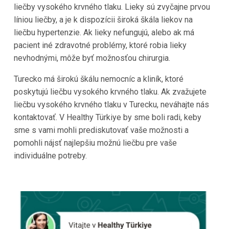
liečby vysokého krvného tlaku. Lieky sú zvyčajne prvou
líniou liečby, a je k dispozícii široká škála liekov na
liečbu hypertenzie. Ak lieky nefungujú, alebo ak má
pacient iné zdravotné problémy, ktoré robia lieky
nevhodnými, môže byť možnosťou chirurgia.
Turecko
má širokú škálu nemocníc a kliník, ktoré
poskytujú liečbu vysokého krvného tlaku. Ak zvažujete
liečbu vysokého krvného tlaku v
Turecku
, neváhajte nás
kontaktovať. V
Healthy Türkiye
by sme boli radi, keby
sme s vami mohli prediskutovať vaše možnosti a
pomohli nájsť najlepšiu možnú liečbu pre vaše
individuálne potreby.