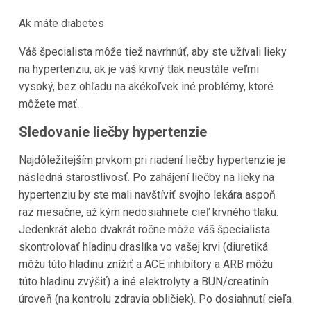
Ak máte diabetes
Váš špecialista môže tiež navrhnúť, aby ste užívali lieky
na hypertenziu, ak je váš krvný tlak neustále veľmi
vysoký, bez ohľadu na akékoľvek iné problémy, ktoré
môžete mať.
Sledovanie liečby hypertenzie
Najdôležitejším prvkom pri riadení liečby hypertenzie je
následná starostlivosť. Po zahájení liečby na lieky na
hypertenziu by ste mali navštíviť svojho lekára aspoň
raz mesačne, až kým nedosiahnete cieľ krvného tlaku.
Jedenkrát alebo dvakrát ročne môže váš špecialista
skontrolovať hladinu draslíka vo vašej krvi (diuretiká
môžu túto hladinu znížiť a ACE inhibítory a ARB môžu
túto hladinu zvýšiť) a iné elektrolyty a BUN/creatinín
úroveň (na kontrolu zdravia obličiek). Po dosiahnutí cieľa