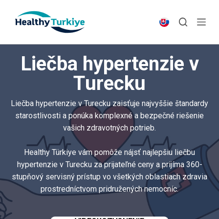
S
k
i
p
Liečba hypertenzie v
t
o
Turecku
c
o
Liečba hypertenzie v Turecku zaisťuje najvyššie štandardy
n
starostlivosti a ponúka komplexné a bezpečné riešenie
t
vašich zdravotných potrieb.
e
n
Healthy Türkiye vám pomôže nájsť najlepšiu liečbu
t
hypertenzie v Turecku za prijateľné ceny a prijíma 360-
stupňový servisný prístup vo všetkých oblastiach zdravia
prostredníctvom pridružených nemocníc.