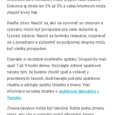
Dokonca aj strata len 3% až 5% z vašej hmotnosti môže
zlepšiť krvný tlak.
Riaďte stres: Naučiť sa, ako sa vyrovnať so stresom a
výzvami, môže byť prospešné pre vaše duševné aj
fyzické zdravie. Naučiť sa techniky relaxácie, rozprávať
sa s poradcami a zúčastniť sa podpornej skupiny môžu
byť všetky prospešné.
Doprajte si dostatok kvalitného spánku: Dospelí by mali
spať 7 až 9 hodín denne. Rozvíjajte zdravé spánkové
návyky tým, že budete chodiť spať a vstávať v
pravidelných časoch, dodržiavajte pokojnú spánkovú
rituálnu a udržujte spálňu chladnú a tmavú. Viac
informácií na našej stránke o
spánkovej laboratórii v
Turecku
.
Zmena návykov môže byť náročná: Robte jednu zmenu
naraz, aby ste si pomohli urobiť dlhodobé zmeny