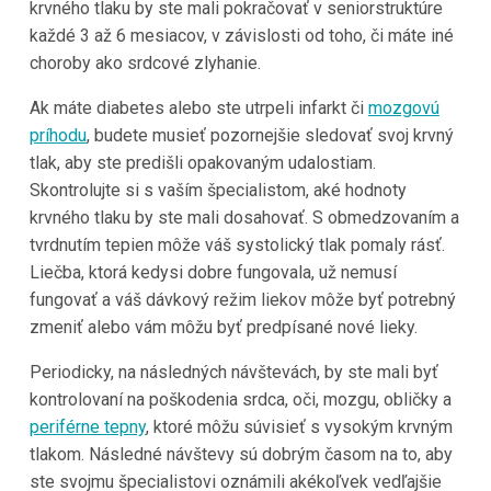
krvného tlaku by ste mali pokračovať v seniorstruktúre
každé 3 až 6 mesiacov, v závislosti od toho, či máte iné
choroby ako srdcové zlyhanie.
Ak máte diabetes alebo ste utrpeli infarkt či
mozgovú
príhodu
, budete musieť pozornejšie sledovať svoj krvný
tlak, aby ste predišli opakovaným udalostiam.
Skontrolujte si s vaším špecialistom, aké hodnoty
krvného tlaku by ste mali dosahovať. S obmedzovaním a
tvrdnutím tepien môže váš systolický tlak pomaly rásť.
Liečba, ktorá kedysi dobre fungovala, už nemusí
fungovať a váš dávkový režim liekov môže byť potrebný
zmeniť alebo vám môžu byť predpísané nové lieky.
Periodicky, na následných návštevách, by ste mali byť
kontrolovaní na poškodenia srdca, oči, mozgu, obličky a
periférne tepny
, ktoré môžu súvisieť s vysokým krvným
tlakom. Následné návštevy sú dobrým časom na to, aby
ste svojmu špecialistovi oznámili akékoľvek vedľajšie