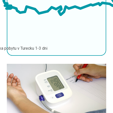
ka pobytu v Turecku
1-3 dni