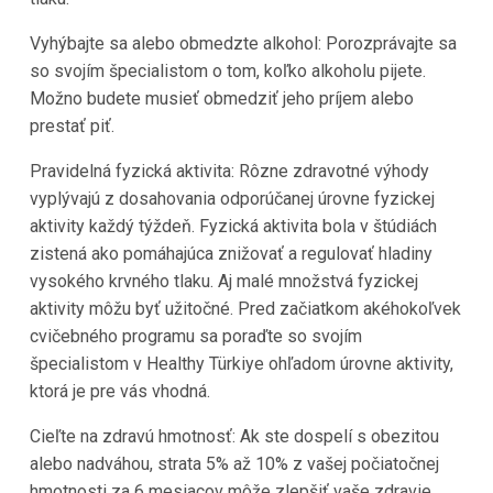
Vyhýbajte sa alebo obmedzte alkohol: Porozprávajte sa
so svojím špecialistom o tom, koľko alkoholu pijete.
Možno budete musieť obmedziť jeho príjem alebo
prestať piť.
Pravidelná fyzická aktivita: Rôzne zdravotné výhody
vyplývajú z dosahovania odporúčanej úrovne fyzickej
aktivity každý týždeň. Fyzická aktivita bola v štúdiách
zistená ako pomáhajúca znižovať a regulovať hladiny
vysokého krvného tlaku. Aj malé množstvá fyzickej
aktivity môžu byť užitočné. Pred začiatkom akéhokoľvek
cvičebného programu sa poraďte so svojím
špecialistom v
Healthy Türkiye
ohľadom úrovne aktivity,
ktorá je pre vás vhodná.
Cieľte na zdravú hmotnosť: Ak ste dospelí s obezitou
alebo nadváhou, strata 5% až 10% z vašej počiatočnej
hmotnosti za 6 mesiacov môže zlepšiť vaše zdravie.