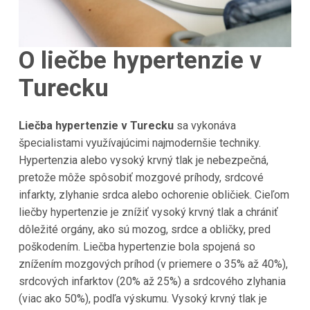
O liečbe hypertenzie v
Turecku
Liečba hypertenzie v
Turecku
sa vykonáva
špecialistami využívajúcimi najmodernšie techniky.
Hypertenzia alebo vysoký krvný tlak je nebezpečná,
pretože môže spôsobiť mozgové príhody, srdcové
infarkty, zlyhanie srdca alebo ochorenie obličiek. Cieľom
liečby hypertenzie je znížiť vysoký krvný tlak a chrániť
dôležité orgány, ako sú mozog, srdce a obličky, pred
poškodením. Liečba hypertenzie bola spojená so
znížením mozgových príhod (v priemere o 35% až 40%),
srdcových infarktov (20% až 25%) a srdcového zlyhania
(viac ako 50%), podľa výskumu. Vysoký krvný tlak je