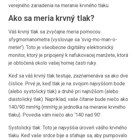
verejného zariadenia na meranie krvného tlaku.
Ako sa meria krvný tlak?
Váš krvný tlak sa zvyčajne meria pomocou
sfygmomanometra (vyslovuje sa ‘svig-mo-man-o-
meter’). Toto je všeobecne digitálny elektronický
monitor, ktorý je pripojený k nafukovacej manžete, ktorá
je obtočená okolo vašej hornej časti ruky.
Keď sa váš krvný tlak testuje, zaznamenáva sa ako dve
číslice. Prvé je, keď tlak je na svojom najvyššom bode
(alebo systolický tlak) a druhé pri najnižšom (alebo
diastolický tlak). Napríklad, vaše čítanie bude niečo ako
140/90 mmHg (mmHg je jednotka na meranie krvného
tlaku). Povedia vám niečo ako ‘140 nad 90’.
Systolický tlak: Toto je najvyššia úroveň vášho krvného
tlaku. Keď vaše srdce bije a sťahuje sa, aby pumpovalo