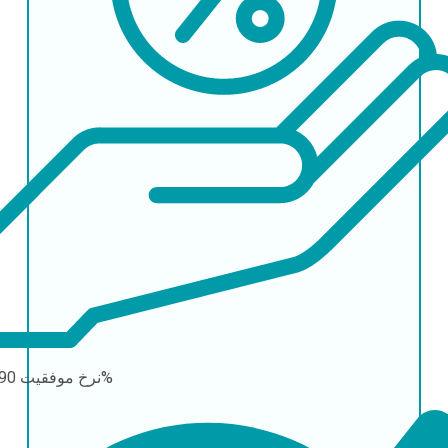
90-95%
نرخ موفقیت