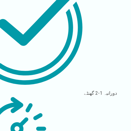
دورانیہ
1-2 گھنٹے