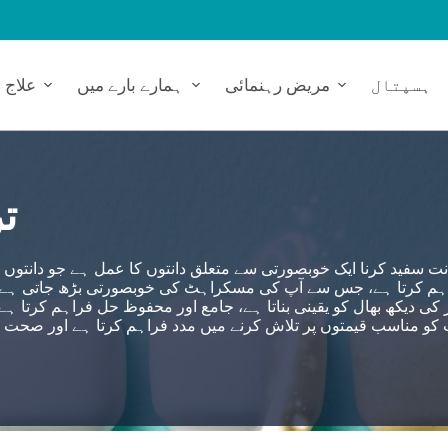
ہسپتال
مریض رہنمائی
ہمارے بارے میں
علاج
ت
نت سفید کرنا ایک خوبصورتی سے متعلق دانتوں کا عمل ہے جو دانتوں کو
ہم کرتا ہے، جس سے آپ کی مسکراہٹ کی خوبصورتی بڑھ جاتی ہے۔ 
 کی دیکھ بھال کو یقینی بناتا ہے، جامع اور محفوظ حل فراہم کرتا 
 مناسب قیمتوں پر تلاش کرنے میں مدد فراہم کرتا ہے اور صحت کے تمام شعبوں میں 360 ڈگ