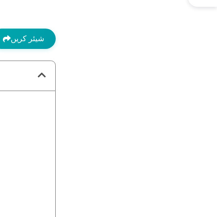
شیئر کریں