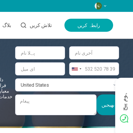
زبانیں
تلاش کریں
بلاگ
رابطہ کریں
دا
فرا
معیار
ہوم پیج
خدمات کو
بھیجیں