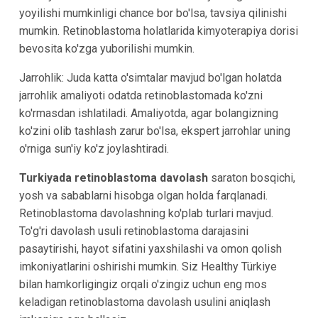
yoyilishi mumkinligi chance bor bo'lsa, tavsiya qilinishi
mumkin. Retinoblastoma holatlarida kimyoterapiya dorisi
bevosita ko'zga yuborilishi mumkin.
Jarrohlik: Juda katta o'simtalar mavjud bo'lgan holatda
jarrohlik amaliyoti odatda retinoblastomada ko'zni
ko'rmasdan ishlatiladi. Amaliyotda, agar bolangizning
ko'zini olib tashlash zarur bo'lsa, ekspert jarrohlar uning
o'rniga sun'iy ko'z joylashtiradi.
Turkiyada retinoblastoma davolash
saraton bosqichi,
yosh va sabablarni hisobga olgan holda farqlanadi.
Retinoblastoma davolashning ko'plab turlari mavjud.
To'g'ri davolash usuli retinoblastoma darajasini
pasaytirishi, hayot sifatini yaxshilashi va omon qolish
imkoniyatlarini oshirishi mumkin. Siz Healthy Türkiye
bilan hamkorligingiz orqali o'zingiz uchun eng mos
keladigan retinoblastoma davolash usulini aniqlash