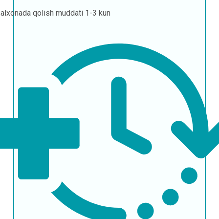
alxonada qolish muddati
1-3 kun