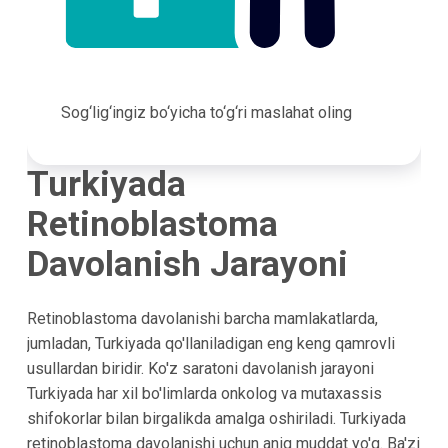
Sog‘lig‘ingiz bo‘yicha to‘g‘ri maslahat oling
Turkiyada
Retinoblastoma
Davolanish Jarayoni
Retinoblastoma davolanishi barcha mamlakatlarda,
jumladan, Turkiyada qo'llaniladigan eng keng qamrovli
usullardan biridir. Ko'z saratoni davolanish jarayoni
Turkiyada har xil bo'limlarda onkolog va mutaxassis
shifokorlar bilan birgalikda amalga oshiriladi. Turkiyada
retinoblastoma davolanishi uchun aniq muddat yo'q. Ba'zi