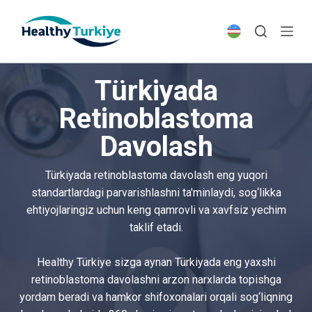
S
k
i
p
Türkiyada
t
o
Retinoblastoma
c
Davolash
o
n
t
Türkiyada retinoblastoma davolash eng yuqori
e
standartlardagi parvarishlashni ta'minlaydi, sog‘likka
n
ehtiyojlaringiz uchun keng qamrovli va xavfsiz yechim
t
taklif etadi.
Healthy Türkiye sizga aynan Türkiyada eng yaxshi
retinoblastoma davolashni arzon narxlarda topishga
yordam beradi va hamkor shifoxonalari orqali sog‘liqning