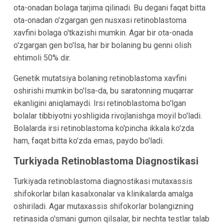
ota-onadan bolaga tarjima qilinadi. Bu degani faqat bitta
ota-onadan o'zgargan gen nusxasi retinoblastoma
xavfini bolaga o'tkazishi mumkin. Agar bir ota-onada
o'zgargan gen bo'lsa, har bir bolaning bu genni olish
ehtimoli 50% dir.
Genetik mutatsiya bolaning retinoblastoma xavfini
oshirishi mumkin bo'lsa-da, bu saratonning muqarrar
ekanligini aniqlamaydi. Irsi retinoblastoma bo'lgan
bolalar tibbiyotni yoshligida rivojlanishga moyil bo'ladi.
Bolalarda irsi retinoblastoma ko'pincha ikkala ko'zda
ham, faqat bitta ko'zda emas, paydo bo'ladi.
Turkiyada Retinoblastoma Diagnostikasi
Turkiyada retinoblastoma diagnostikasi mutaxassis
shifokorlar bilan kasalxonalar va klinikalarda amalga
oshiriladi. Agar mutaxassis shifokorlar bolangizning
retinasida o'smani gumon qilsalar, bir nechta testlar talab