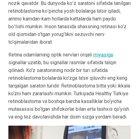
nozik qavatdir. Bu dunyoda koʻz saratoni sifatida tanilgan
retinoblastoma koʻpincha yosh bolalarga ta'sir qiladi,
ammo kamdan-kam hollarda kattalarda ham paydo
boʻlishi mumkin. Inson tanasida shaxsning retinasi ko‘z
old qismidan o‘tgan yorug‘likni sezuvchi nerv
to‘qimalaridan iborat.
Retina odamlarning optik nervlari orqali
miyasiga
signallar uzatib, bu signallar rasmlar sifatida talqin
qilinadi. Ko'z saratonining nodir bir turi sifatida
retinoblastoma bolalarda ko'zga ta'sir qiluvchi eng keng
tarqalgan saraton turidir. Retinoblastoma bitta yoki ikkala
ko‘zni ham zararlashi mumkin. Turkiyada Healthy Türkiye
retinoblastoma va boshqa barcha kasalliklar bo‘yicha
mutaxassis bo‘lgan shifokorlar bilan erta tashxis qo‘yish
va eng tez davolanishda har doim sizga yordam beradi.