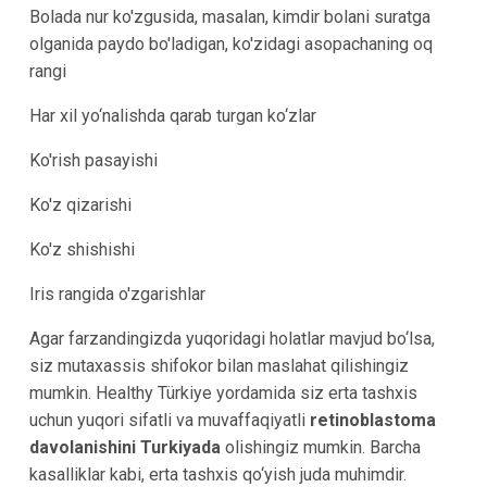
Bolada nur ko'zgusida, masalan, kimdir bolani suratga
olganida paydo bo'ladigan, ko'zidagi asopachaning oq
rangi
Har xil yo‘nalishda qarab turgan ko‘zlar
Ko'rish pasayishi
Ko'z qizarishi
Ko'z shishishi
Iris rangida o'zgarishlar
Agar farzandingizda yuqoridagi holatlar mavjud bo‘lsa,
siz mutaxassis shifokor bilan maslahat qilishingiz
mumkin. Healthy Türkiye yordamida siz erta tashxis
uchun yuqori sifatli va muvaffaqiyatli
retinoblastoma
davolanishini Turkiyada
olishingiz mumkin. Barcha
kasalliklar kabi, erta tashxis qo‘yish juda muhimdir.