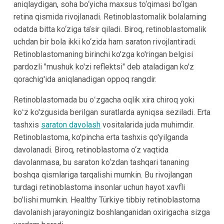
aniqlaydigan, soha bo‘yicha maxsus to‘qimasi bo‘lgan
retina qismida rivojlanadi. Retinoblastomalik bolalarning
odatda bitta ko‘ziga ta’sir qiladi. Biroq, retinoblastomalik
uchdan bir bola ikki ko‘zida ham saraton rivojlantiradi.
Retinoblastomaning birinchi ko'zga ko'ringan belgisi
pardozli "mushuk ko'zi reflektsi" deb ataladigan ko'z
qorachig'ida aniqlanadigan oppoq rangdir.
Retinoblastomada bu oʻzgacha oqlik xira chiroq yoki
koʻz ko'zgusida berilgan suratlarda ayniqsa seziladi. Erta
tashxis
saraton davolash
vositalarida juda muhimdir.
Retinoblastoma, ko'pincha erta tashxis qo'yilganda
davolanadi. Biroq, retinoblastoma o‘z vaqtida
davolanmasa, bu saraton ko‘zdan tashqari tananing
boshqa qismlariga tarqalishi mumkin. Bu rivojlangan
turdagi retinoblastoma insonlar uchun hayot xavfli
bo'lishi mumkin. Healthy Türkiye tibbiy retinoblastoma
davolanish jarayoningiz boshlanganidan oxirigacha sizga