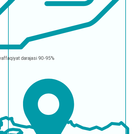
affaqiyat darajasi
90-95%