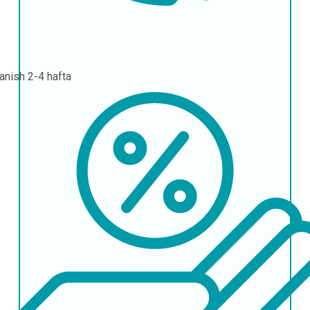
lanish
2-4 hafta