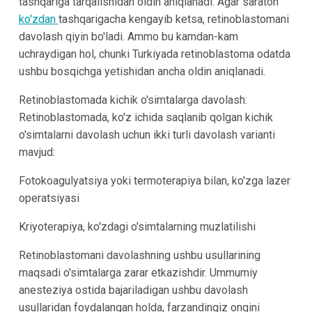
tashqariga tarqalishidan oldin aniqlanadi. Agar saraton
ko'zdan
tashqarigacha kengayib ketsa, retinoblastomani
davolash qiyin bo'ladi. Ammo bu kamdan-kam
uchraydigan hol, chunki Turkiyada retinoblastoma odatda
ushbu bosqichga yetishidan ancha oldin aniqlanadi.
Retinoblastomada kichik o'simtalarga davolash:
Retinoblastomada, ko'z ichida saqlanib qolgan kichik
o'simtalarni davolash uchun ikki turli davolash varianti
mavjud:
Fotokoagulyatsiya yoki termoterapiya bilan, ko'zga lazer
operatsiyasi
Kriyoterapiya, ko'zdagi o'simtalarning muzlatilishi
Retinoblastomani davolashning ushbu usullarining
maqsadi o'simtalarga zarar etkazishdir. Ummumiy
anesteziya ostida bajariladigan ushbu davolash
usullaridan foydalangan holda, farzandingiz ongini