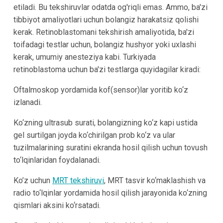
etiladi. Bu tekshiruvlar odatda og'riqli emas. Ammo, ba'zi
tibbiyot amaliyotlari uchun bolangiz harakatsiz qolishi
kerak. Retinoblastomani tekshirish amaliyotida, ba'zi
toifadagi testlar uchun, bolangiz hushyor yoki uxlashi
kerak, umumiy anesteziya kabi. Turkiyada
retinoblastoma uchun ba'zi testlarga quyidagilar kiradi:
Oftalmoskop yordamida kof(sensor)lar yoritib ko‘z
izlanadi.
Ko‘zning ultrasub surati, bolangizning ko‘z kapi ustida
gel surtilgan joyda ko‘chirilgan prob ko‘z va ular
tuzilmalarining suratini ekranda hosil qilish uchun tovush
to‘lqinlaridan foydalanadi.
Ko’z uchun
MRT tekshiruvi
, MRT tasvir ko‘maklashish va
radio to‘lqinlar yordamida hosil qilish jarayonida ko‘zning
qismlari aksini ko‘rsatadi.