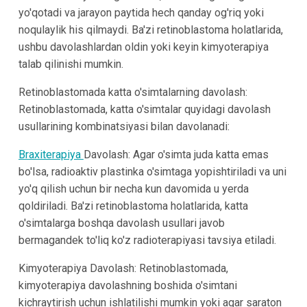
yo'qotadi va jarayon paytida hech qanday og'riq yoki
noqulaylik his qilmaydi. Ba'zi retinoblastoma holatlarida,
ushbu davolashlardan oldin yoki keyin kimyoterapiya
talab qilinishi mumkin.
Retinoblastomada katta o'simtalarning davolash:
Retinoblastomada, katta o'simtalar quyidagi davolash
usullarining kombinatsiyasi bilan davolanadi:
Braxiterapiya
Davolash: Agar o'simta juda katta emas
bo'lsa, radioaktiv plastinka o'simtaga yopishtiriladi va uni
yo'q qilish uchun bir necha kun davomida u yerda
qoldiriladi. Ba'zi retinoblastoma holatlarida, katta
o'simtalarga boshqa davolash usullari javob
bermagandek to'liq ko'z radioterapiyasi tavsiya etiladi.
Kimyoterapiya Davolash: Retinoblastomada,
kimyoterapiya davolashning boshida o'simtani
kichraytirish uchun ishlatilishi mumkin yoki agar saraton