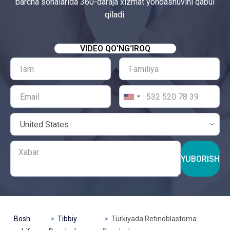
barcha sohalarida 360-daraja xizmat yondashuvini qabul
qiladi.
VIDEO QO‘NG‘IROQ
YUBORISH
Bosh
Tibbiy
Türkiyada Retinoblastoma