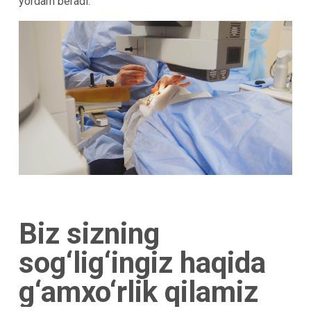
yordam beradi.
Biz sizning
sog‘lig‘ingiz haqida
g‘amxo‘rlik qilamiz