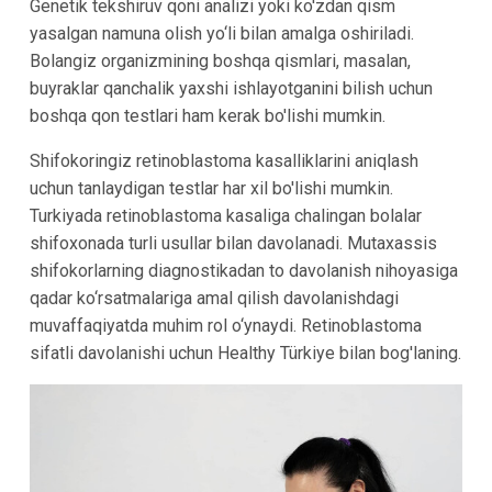
Genetik tekshiruv qoni analizi yoki ko'zdan qism
yasalgan namuna olish yo‘li bilan amalga oshiriladi.
Bolangiz organizmining boshqa qismlari, masalan,
buyraklar qanchalik yaxshi ishlayotganini bilish uchun
boshqa qon testlari ham kerak bo'lishi mumkin.
Shifokoringiz retinoblastoma kasalliklarini aniqlash
uchun tanlaydigan testlar har xil bo'lishi mumkin.
Turkiyada retinoblastoma kasaliga chalingan bolalar
shifoxonada turli usullar bilan davolanadi. Mutaxassis
shifokorlarning diagnostikadan to davolanish nihoyasiga
qadar ko‘rsatmalariga amal qilish davolanishdagi
muvaffaqiyatda muhim rol o‘ynaydi. Retinoblastoma
sifatli davolanishi uchun Healthy Türkiye bilan bog'laning.