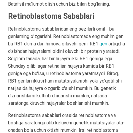
Batafsil ma'lumot olish uchun biz bilan bog'laning.
Retinoblastoma Sabablari
Retinoblastoma sabablaridan eng sezilarli omil - bu
genlarning oʻzgarishi. Retinoblastomada eng muhim gen
bu RB1 o'sma dan himoya qiluvchi geni. RB1
gеn
ortiqcha
o'sishdan hujayralarni oldini oluvchi bir protein yaratadi.
Sog'lom tanada, har bir hujayra ikki RB1 geniga ega.
Shunday qilib, agar retinalian hujayra kamida bir RB1
geniga ega bo'lsa, u retinoblastoma yaratmaydi. Biroq,
RB1 genlari ikkisi ham mutatsiyalanishi yoki yo'qotilishi
natijasida hujayra o'zgarib o'sishi mumkin. Bu genetik
o'zgarishlarni keltirib chiqarishi mumkin, natijada
saratonga kiruvchi hujayralar boshlanishi mumkin.
Retinoblastoma sabablari orasida retinoblastoma va
boshqa saratonga olib keluvchi genetik mutatsiyalar ota-
onadan bola uchun o'tishi mumkin. Irsi retinoblastoma