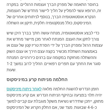
בחוסר התאמה של מפרק הברך ועצמות הרגליים. במקרה
זה, הרופא עשוי להמליץ על הליך ליישור מחדש של העצמות,
הנקרא אוסטאוטומיה הברך, בנוסף לניתוחים אחרים של
המיניסקוס, כולל מנסקטומיה חלקית, תיקון או השתלה.
כדי לבצע אוסטאוטומיה, מנתח עושה חתך בברך היכן שיש
צורך לתקן את העצם. המנתח לאחר מכן מיישר מחדש את
עצמות הרגל ומפרק הברך על ידי הסרת טריז קטן של עצם או
באמצעות השתלת מכשיר בקצה עצם הירך או עצם השוק
וההשתלה מוחזקת במקומה עם ברגים כירורגיים. המנתח
סוגר את החתך עם תפרים רפואיים. ההליך לרוב נמשך 1-2
שעות.
החלמה מניתוח קרע במיניסקוס
הזמן הנדרש להשגת החלמה מלאה
לאחר ניתוח מיניסקוס
יהיה תלוי בפציעה ובהיקף הניתוח הנדרש. אם קרע מיניסקוס
מתוקן, ייתכן שתידרש נשיאת משקל מוגבלת עם קביים למשך
כ-4-6 שבועות. מצד שני, אם החלק הקרוע של המיניסקוס