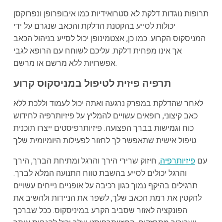
תרופות נוגדות דלקת לא סטרואידיות כמו איבופרופן ונפרוקסן
יכולות לסייע בהקטנת הדלקת והכאב שנגרם על ידי
המניסקוס הקרוע. כמו כן, אצטמינופן יכול לסייע בניהול הכאב
אך אינו מפחית דלקת. עליכם לשוחח עם הרופא לגבי
אפשרויות ללא מרשם או מרשם.
תרפיה פיזית לטיפול במניסקוס קרוע
לאחר שהדלקת במפרק נרגעה ואתה יכול לעמוד וללכת ללא
כאב קיצוני, רופאים עשויים להמליץ על פיזיותרפיה לחידוש
כוח וגמישות בברך הפצועה. פיזיותרפיסטים ייצרו תוכנית
טיפול אישית שתאפשר לך לחזור לפעילות היומיומית שלך.
עם
פיזיותרפיה
, חיזוק שרירי הירך והרגל ומתיחת הברך, הירך
והרגל יכולים לסייע בהשבת טווח התנועה המלא לברך.
תרגילים בהיקף נמוך כגון רכיבה על אופניים נייחים עשויים
להקטין את רמת הכאב שלך, לשפר את הניידות ולהשיב את
הפונקציה לאזור שסביב הקרע במיניסקוס. ככל שברכך