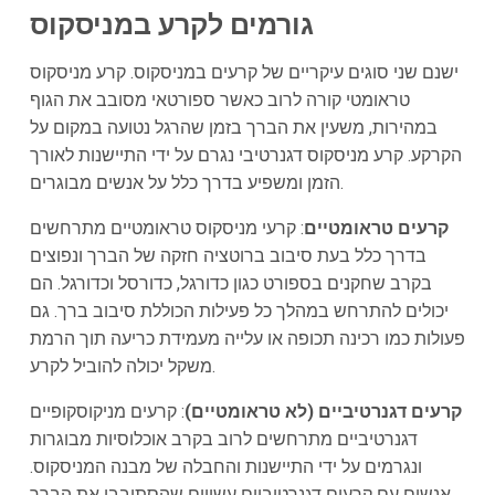
גורמים לקרע במניסקוס
ישנם שני סוגים עיקריים של קרעים במניסקוס. קרע מניסקוס
טראומטי קורה לרוב כאשר ספורטאי מסובב את הגוף
במהירות, משעין את הברך בזמן שהרגל נטועה במקום על
הקרקע. קרע מניסקוס דגנרטיבי נגרם על ידי התיישנות לאורך
הזמן ומשפיע בדרך כלל על אנשים מבוגרים.
קרעים טראומטיים
: קרעי מניסקוס טראומטיים מתרחשים
בדרך כלל בעת סיבוב ברוטציה חזקה של הברך ונפוצים
בקרב שחקנים בספורט כגון כדורגל, כדורסל וכדורגל. הם
יכולים להתרחש במהלך כל פעילות הכוללת סיבוב ברך. גם
פעולות כמו רכינה תכופה או עלייה מעמידת כריעה תוך הרמת
משקל יכולה להוביל לקרע.
קרעים דגנרטיביים (לא טראומטיים)
: קרעים מניקוסקופיים
דגנרטיביים מתרחשים לרוב בקרב אוכלוסיות מבוגרות
ונגרמים על ידי התיישנות והחבלה של מבנה המניסקוס.
אנשים עם קרעים דגנרטיביים עשויים שהסתובבו את הברך