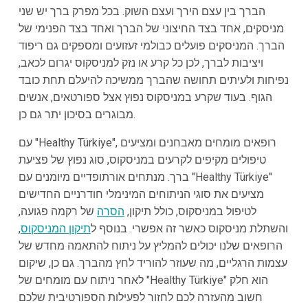
הברך בין עצם הירך ועצם השוק. בכל מפרק ברך יש שני
מניסקים, אחד בצד החיצוני של הברך ואחד בצד הפנימי של
הברך. המניסקים פועלים כבולמי זעזועים ומספקים גם ריפוד
ויציבות לברך, לכן כל קרע או נזק למניסקוס יגרום לכאב,
נפיחות ולעיתים תחושה שהברך ממשיכה להיעלם תחת כובד
הגוף. בעוד שקרע במניסקוס נפוץ אצל ספורטאים, אנשים
מבוגרים בסיכון יתר גם כן.
עם "Healthy Türkiye", רופאים מומחים מאבחנים ומציעים
טיפולים מקיפים לקרעים במניסקוס, סוג נפוץ של פציעת
ברך. מנתחים אורתופדיים מיומנים עם "Healthy Türkiye"
מציעים את סוגי הניתוחים המינימלי חודרניים החדישים
לטיפול במניסקוס, כולל תיקון,
הסרה
של רקמה פגועה,
והשתלת מניסקוס כאשר זה אפשרי. בנוסף ל
תיקון המניסקוס
,
הרופאים שלנו יכולים להמליץ על ניתוח להתאמה מחדש של
עצמות הרגליים, מה שעוזר להוריד לחץ מהברך. גם כן, שיקום
לאחר ניתוח עם מומחים של "Healthy Türkiye" הוא חלק
חשוב מהעזרה לכם לחזור לפעילות הספורטיבית שלכם