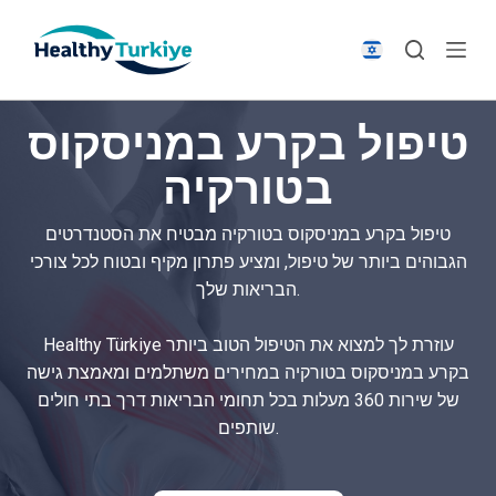
S
k
i
p
טיפול בקרע במניסקוס
t
o
בטורקיה
c
o
טיפול בקרע במניסקוס בטורקיה מבטיח את הסטנדרטים
n
הגבוהים ביותר של טיפול, ומציע פתרון מקיף ובטוח לכל צורכי
t
הבריאות שלך.
e
n
Healthy Türkiye עוזרת לך למצוא את הטיפול הטוב ביותר
t
בקרע במניסקוס בטורקיה במחירים משתלמים ומאמצת גישה
של שירות 360 מעלות בכל תחומי הבריאות דרך בתי חולים
שותפים.