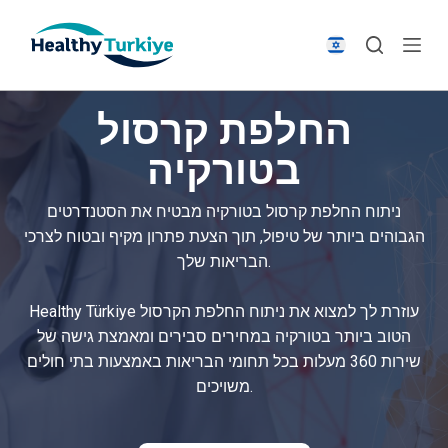
S
k
i
p
החלפת קרסול
t
o
בטורקיה
c
o
ניתוח החלפת קרסול בטורקיה מבטיח את הסטנדרטים
n
הגבוהים ביותר של טיפול, תוך הצעת פתרון מקיף ובטוח לצרכי
t
הבריאות שלך.
e
n
Healthy Türkiye עוזרת לך למצוא את ניתוח החלפת הקרסול
t
הטוב ביותר בטורקיה במחירים סבירים ומאמצת גישה של
שירות 360 מעלות בכל תחומי הבריאות באמצעות בתי חולים
משויכים.