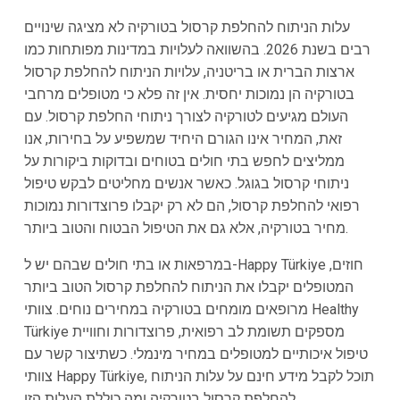
עלות הניתוח להחלפת קרסול בטורקיה לא מציגה שינויים
רבים בשנת 2026. בהשוואה לעלויות במדינות מפותחות כמו
ארצות הברית או בריטניה, עלויות הניתוח להחלפת קרסול
בטורקיה הן נמוכות יחסית. אין זה פלא כי מטופלים מרחבי
העולם מגיעים לטורקיה לצורך ניתוחי החלפת קרסול. עם
זאת, המחיר אינו הגורם היחיד שמשפיע על בחירות, אנו
ממליצים לחפש בתי חולים בטוחים ובדוקות ביקורות על
ניתוחי קרסול בגוגל. כאשר אנשים מחליטים לבקש טיפול
רפואי להחלפת קרסול, הם לא רק יקבלו פרוצדורות נמוכות
מחיר בטורקיה, אלא גם את הטיפול הבטוח והטוב ביותר.
במרפאות או בתי חולים שבהם יש ל-Happy Türkiye חוזים,
המטופלים יקבלו את הניתוח להחלפת קרסול הטוב ביותר
מרופאים מומחים בטורקיה במחירים נוחים. צוותי Healthy
Türkiye מספקים תשומת לב רפואית, פרוצדורות וחוויית
טיפול איכותיים למטופלים במחיר מינמלי. כשתיצור קשר עם
צוותי Happy Türkiye, תוכל לקבל מידע חינם על עלות הניתוח
להחלפת קרסול בטורקיה ומה כוללת העלות הזו.