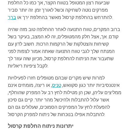
שביעות רצון המטופל בטווח הקצר, אך כמו כל החלפת
מפרקים נוטה לשחיקה וכשל לאורך זמן. זה יותר סביר
.
להתרחש בהחלפת קרסול מאשר בהחלפת ירך או
ברך
ברוב המקרים, טווח התנועה לאחר ההחלפה טוב מזה שהיה
קודם. אך, אצל חלק מהמטופלים, זה לא המצב, בעיקר בשל
קשיחות והצטלקות של הרקמות הרכות. חשוב לדון עם
המנתח שלך לגבי טווח התנועה שאתה אמור לצפות לפני
שתעבור את הניתוח להחלפת קרסול, מכיוון שזה עוזר לך
לקבל ציפיות ריאליות.
למרות שיש מקרים שבהם מטופלים חזרו לפעילויות
אינטנסיביות יותר כגון סקוואש,
טניס
, או ריצה, מומחים אינם
ממליצים עליהן, שכן הן מטילות לחץ רב על המפרק שהוחלף,
אשר עלול להתבלות ולהיכשל מהר יותר. קיים גם סיכון
להפעלת לחץ על המפרקים הסמוכים, שעלולים גם הם
להתבלות אפילו בנוכחות של ניתוח למפרק הקרסול.
יתרונות ניתוח החלפת קרסול