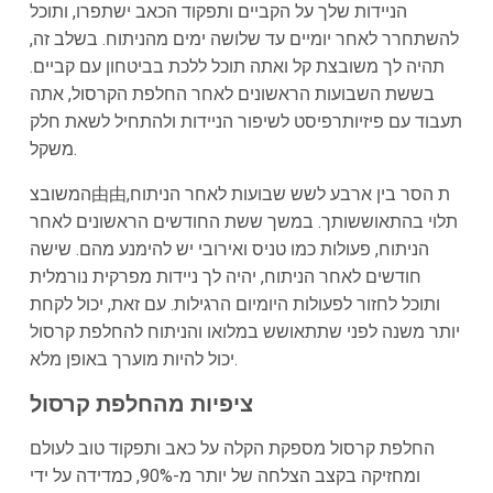
הניידות שלך על הקביים ותפקוד הכאב ישתפרו, ותוכל
להשתחרר לאחר יומיים עד שלושה ימים מהניתוח. בשלב זה,
תהיה לך משובצת קל ואתה תוכל ללכת בביטחון עם קביים.
בששת השבועות הראשונים לאחר החלפת הקרסול, אתה
תעבוד עם פיזיותרפיסט לשיפור הניידות ולהתחיל לשאת חלק
משקל.
המשובצ由由ת הסר בין ארבע לשש שבועות לאחר הניתוח,
תלוי בהתאוששותך. במשך ששת החודשים הראשונים לאחר
הניתוח, פעולות כמו טניס ואירובי יש להימנע מהם. שישה
חודשים לאחר הניתוח, יהיה לך ניידות מפרקית נורמלית
ותוכל לחזור לפעולות היומיום הרגילות. עם זאת, יכול לקחת
יותר משנה לפני שתתאושש במלואו והניתוח להחלפת קרסול
יכול להיות מוערך באופן מלא.
ציפיות מהחלפת קרסול
החלפת קרסול מספקת הקלה על כאב ותפקוד טוב לעולם
ומחזיקה בקצב הצלחה של יותר מ-90%, כמדידה על ידי