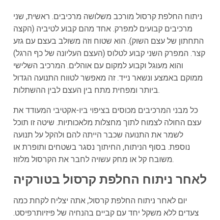
ניתוח החלפת קרסול מורכב משלושה מרכיבים. ראשית, שני
מרכיבים קבועים למפרק. אחד מהם קבוע לטיביה (הקצה
התחתון של עצם השוק). הוא שטוח וזה משולב בעצם עם גזע
קצר. המפרק השני קבוע לטלוס (העצם העליונה של כף הרגל)
והוא מעוגל וקבוע למקום עם אוהלים. המרכיב השלישי
ממוקם באמצע ונשאר נייד. זה מאפשר לטווח התנועה הגדול
ביותר ומפחית מתח בין העצם לבין ההשתלות.
כל מבני המרכיבים מכוסים בציפוי ביו-אקטיבי המעודד את
עצם החולה לצמוח לתוך מחצלות מלאכותיות. שיטה זו תוכל
לשמר את התנועה שכבר הייתה להם ולהקל על תנועה
נוספת. בסוף הניתוח, החיתוך נסגר בשטחים ותופרת או
משובח קל או מחק עשויה לחבר את הקרסול מלזוז.
לאחר ניתוח החלפת קרסול בטורקיה
יום לאחר ניתוח החלפת קרסול, אתה יצליח לקחת כמה
צעדים ללא משקל יחד עם קביים בהנחיה של פיזיותרפיסט.