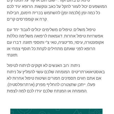
טיפולים בחום וקור: יישום חום או קור על המפרקים
המושפעים יכול לעזור להקל על כאב ונוקשות. הרופא יגיד לכם
כל כמה זמן (ולכמה זמן) להשתמש בכרית חימום, חבילות
קרח או קומפרסים קרים.
טיפול משלים: טיפולים משלימים יכולים לעבוד יחד עם
אפשרויות טיפול אחרות. דוגמאות לרפואה משלימה כוללות
אקופונטורה, עיסוי, מדיטציה, טאי צ'י ותוספי תזונה. דברו עם
הרופא לפני שאתם מתחילים לקחת כל תוסף צמחי או
תזונתי.
ניתוח: רוב האנשים לא זקוקים לניתוח לטיפול
באוסטיאוארתריטיס. המומחה שלכם עשוי להמליץ על ניתוח
אם אתם חווים תסמינים חמורים ושיטות טיפול אחרות לא
פעלו. ייתכן שתצטרכו להחליף מפרק (ארתרופלסטיה).
המומחה או המנתח שלכם יגידו לכם למה לצפות.