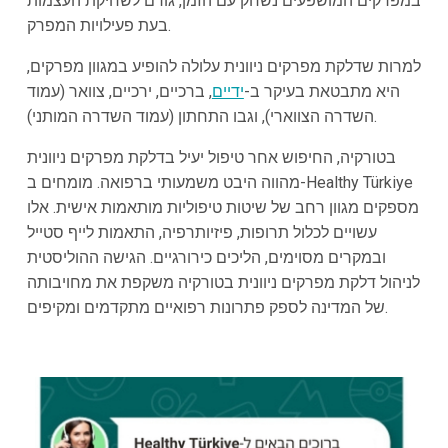
במפרקים המושפעים נשחק עם הזמן, גורם לשחיקת העצמות
בעת פעילויות המפרק.
למרות שדלקת מפרקים ניוונית עלולה להופיע במגוון מפרקים,
היא מתבטאת בעיקר ב-
ידיים
, ברכיים, ירכיים, צוואר (עמוד
השדרה הצווארי), וגבו התחתון (עמוד השדרה המותני).
בטורקיה, החיפוש אחר טיפול יעיל בדלקת מפרקים ניוונית
מהווה היבט משמעותי ברפואה. מומחים ב-Healthy Türkiye
מספקים מגוון רחב של שיטות טיפוליות מותאמות אישית. אלו
עשויים לכלול תרופות, פיזיותרפיה, התאמות לייף סטייל
ובמקרים מסוימים, הליכים כירורגיים. הגישה ההוליסטית
לניהול דלקת מפרקים ניוונית בטורקיה משקפת את מחויבותה
של המדינה לספק פתרונות רפואיים מתקדמים ומקיפים.