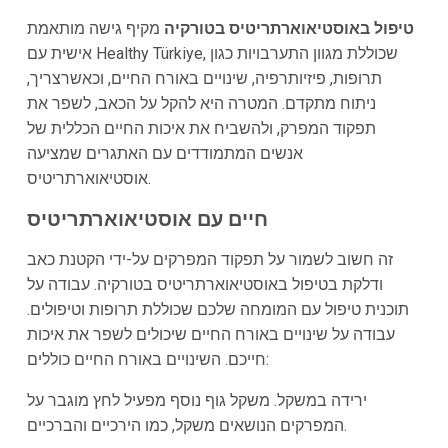
טיפול באוסטיאוארתריטיס בטורקיה
מקיף גישה מותאמת
אישית עם Healthy Türkiye, שכוללת מגוון התערבויות כגון
תרופות, פיזיותרפיה, שינויים באורח החיים, וכאשרצריך,
ניתוח מתקדם. המטרה היא להקל על הכאב, לשפר את
תפקוד המפרק, ולהשביח את איכות החיים הכללית של
אנשים המתמודדים עם האתגרים שמציעה
אוסטיאוארתריטיס.
חיים עם אוסטיאוארתריטיס
זה חשוב לשמור על תפקוד המפרקים על-ידי הקטנת כאב
ודלקת בטיפול באוסטיאוארתריטיס בטורקיה. עבודה על
תוכנית טיפול עם המומחה שלכם שכוללת תרופות וטיפולים.
עבודה על שינויים באורח החיים שיכולים לשפר את איכות
חייכם. השינויים באורח החיים כוללים:
ירידה במשקל. משקל גוף נוסף מפעיל לחץ מוגבר על
המפרקים הנושאים משקל, כמו הירכיים והברכיים.