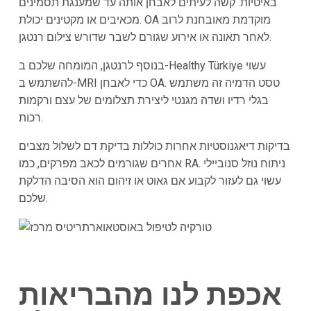
באיטיות. קשה לעיתים לאבחן אותה עד שמענגת תסמינים
מכאיבים או מקטינים יכולת. OA מוקדמת מאובחנת לרוב
לאחר תאונה או אירוע שגורם לשבר שדורש צילום רנטגן.
בנוסף לרנטגן, המומחה שלכם ב-Healthy Türkiye עשוי
להשתמש ב-MRI כדי לאבחן OA. טסט הדמיה זה משתמש
בגלי רדיו ושדה מגנטי ליצירת תצלומים של עצם ורקמות
רכות.
בדיקות דיאגנוסטיות אחרות כוללות בדיקת דם לשלול מצבים
אחרים שגורמים לכאב מפרקים, כמו RA. ניתוח נוזל סנוביילי
עשוי גם לעזור לקבוע אם גאוט או זיהום הוא הסיבה הדלקת
שלכם.
אכפת לנו מהבריאות