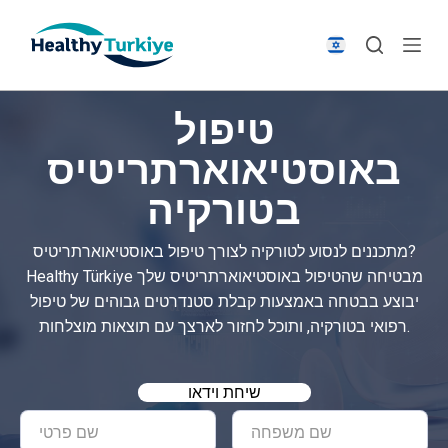
S
k
i
p
טיפול
t
o
באוסטיאוארתריטיס
c
בטורקיה
o
n
t
מתכננים לנסוע לטורקיה לצורך טיפול באוסטיאוארתריטיס?
e
Healthy Türkiye מבטיחה שהטיפול באוסטיאוארתריטיס שלך
n
יבוצע בבטחה באמצעות קבלת סטנדרטים גבוהים של טיפול
t
רפואי בטורקיה, ותוכל לחזור לארצך עם תוצאות מוצלחות.
שיחת וידאו