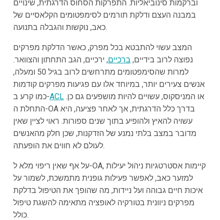
וברקמות סינוביאליות. התפרקות הסחוס הדרגתית, שינויים
במבנה העצם ודלקת תורמים לסימפטומים הקלאסיים של
כאב, נוקשות והגבלה בתנועה.
המצב עשוי להתבטא בכל מפרק, כאשר הדלקת מפרקים
נפוצה לרוב בידיים,
ברכיים
, ירכיים, הגב התחתון והצוואר.
למרות שהסימפטומים מתרחשים לרוב בגיל 50 ומעלה,
אנשים צעירים יותר, במיוחד אלו עם פגיעות מפרקים קודמות
או המניסקוס, עשויים להיות מושפעים גם כן.
ACL
כמו קרע ב-
התחלת ה-OA בדרך כלל הדרגתית, אך לאחר פציעה, היא
עשויה להאיץ ולהופיע בתוך שנים ספורות. ראוי לציין שאין
מדובר במצב בלתי נמנע של הזדקנות, שכן חלק מהאנשים
לעולם לא חווים את הופעתה.
על אף שאין ריפוי מלא ל-OA, קיימות אסטרטגיות ניהול יעילות
למזער כאב, לאפשר פעילות גופנית מתמשכת, לשמור על
איכות חיים גבוהה ועל ניידות, מה שהופך את הטיפול בדלקת
מפרקים ניוונית בטורקיה לאופציה מתאימה להשגת טיפול
כולל.