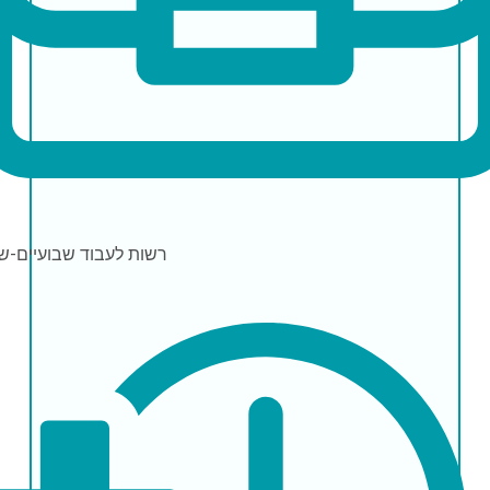
רשות לעבוד
שבועיים-ש