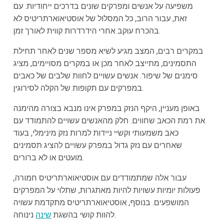
משפיעה על אנשים ומפרקים שונים בדרכים ייחודיות. עם
זאת, עבור הרוב, כל המסלול של אוסטיאוארתריטיס לא
בהכרח עוקב אחרי הידרדרות קווית לאורך זמן.
במקרים רבים, המצב מגיע לשיא מספר שנים לאחר תחילת
התסמינים, מתייצב לאחר מכן או במקרים מסויימים, מציג
סימנים של שיפור. אנשים עשויים לחוות שלבים של כאבים
במפרקים עם תקופות של הקלה לסירוגין.
באופן מעניין, היקף הנזק במפרק אינו מנבא בצורה מהימנה
את רמת הכאב שחווים. חלק מהאנשים עשויים להתמודד עם
כאב משמעותי וקשיי ניידות למרות נזק מינימלי, בעוד
שאחרים עם נזק גדול במפרק עשויים להציג תסמינים
מועטים או לא ברורים.
עבור אלה שמתמודדים עם אוסטיאוארתריטיס חמורה,
פעולות יומיות עשויות להיות מאתגרות, שתלוי על המפרקים
המושפעים. בנוסף, אוסטיאוארתריטיס מתקדמת עשויה
נינוחה.
להוות קושי בהשגת
שינה