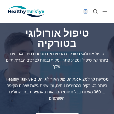
S
k
i
p
טיפול אורולוגי
t
o
בטורקיה
c
o
טיפול אורולוגי בטורקיה מבטיח את הסטנדרטים הגבוהים
n
ביותר של טיפול, ומציע פתרון מקיף ובטוח לצרכים הבריאותיים
t
שלך.
e
n
Healthy Türkiye מסייעת לך למצוא את הטיפול האורולוגי הטוב
t
ביותר בטורקיה במחירים נוחים, ומיישמת גישת שירות מקיפה
ב-360 מעלות בכל תחומי הבריאות באמצעות בתי החולים
השותפים.