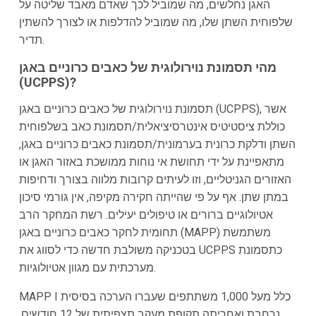
האגן נחלשים, מה שמוביל לכך שאדם מאבד שליטה על
שלפוחית השתן שלו, מה שמוביל להדלפות או לצורך להשתין
תדיר.
מהי תסמונת נוירולוגית של כאבים כרוניים באגן
(UCPPS)?
תסמונת נוירולוגית של כאבים כרוניים באגן (UCPPS), אשר
כוללת ציסטיטיס אינטרסיציאלית/תסמונת כאב בשלפוחית
השתן ודלקת כרונית בערמונית/תסמונת כאבים כרוניים באגן,
מתאפיינת על ידי תחושת אי נוחות ממושכת באזור האגן או
האזורים הגניטליים, וזו לעיתים קרובות מלווה בצורך ודחיפות
במתן שתן. אף על פי שהייתה חקירה מקיפה, אין גורמי סיכון
אטיולוגיים ברורים או טיפולים יעילים. רשת המחקר הרב
תחומית לחקר כאבים כרוניים באגן (MAPP) משתמשת
בטכניקה משולבת חדשה כדי לסווג את UCPPS כתסמונת
מערכתית עם מגוון אטיולוגיות.
MAPP I כלל מעל 1,000 משתתפים שעברו הערכה בסיסית
נרחבת ואחריתה תקופת מעקב תצפיתית של 12 חודשים.