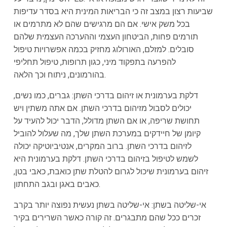
שביעות רצון במצב זה כי הבריאות המינית היא בסדר עדיפות
בכל משק אישי. אם הם מרגישים שהם לא מתרמים או
תורמים פחות, הביטחון העצמי וההערכה העצמית שלהם
סובלים. למזלם, האורולוג מחזיק בכמה אפשרויות טיפול
להפרעה בתפקוד מיני, כגון תרופות, טיפול תחליפי
בהורמונים, ניתוח וכך הלאה.
דלקת בערמונית או זיהום בדרכי השתן: גברים, כמו נשים,
יכולים לסבול מזיהום בדרכי השתן. אם אתה משתין ויש
תחושת שריפה, או אם השתן מדולל, הדבר יכול להעיד על
קיומן של חיידקים במערכת השתן שלך, מה שעלול להוביל
לזיהום בדרכי השתן. ברוב המקרים, אנטיביוטיקה יכולה
לשמש לטיפול בזיהום בדרכי השתן. דלקת בערמונית היא
זיהום בערמונית שיכול לגרום להטלת שתן כואבת, כאבי בטן,
כאבים באגן ובגב התחתון.
אי-שליטה בשתן: אי-שליטה בשתן נעשית נפוצה יותר בקרב
זכרים ככל שהם מתבגרים. זה קורה כאשר השרירים בקיר