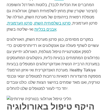
המחברים את הכליות לכבד), בלוטות האדרנל והשופכה
(הצינור שקורין שתן מחוץ לשלפוחית השתן). אורולוגיה גם
מטפלת רפואית בזיהומים של מערכת השתן,
הגדלה של
סרטן הערמונית
,
סרטן בשלפוחית השתן
,
סרטן הערמונית
,
ואי-שליטה בשתן.
אבנים בכליות
במקרים מסוימים, כגון סרטן מערכת השתן, האורולוגים
עשויים לשתף פעולה עם אונקולוגים או רדיותרפיסטים. כדי
לספק אסטרטגיית טיפול מגולפת, האורולוג יתייעץ עם
נפרולוגים המתמחים בבעיות כליות, גינקולוגים המתעסקים
במערכת הרבייה הנשית ואנדוקרינולוגים המטפלים בבעיות
מערכת האנדוקרינית ואי-איזון הורמונלי. Healthy Türkiye
מספקת פרוצדורות רפואיות נרחבות למטופלים יוצאי ונכנסי
טורקיה, ואנו מאד שמחים בהישגי הצוות שלנו. כולנו עובדים
יחד כדי לעזור למטופלים שלנו להחלים.
היקף טיפול באורולוגיה