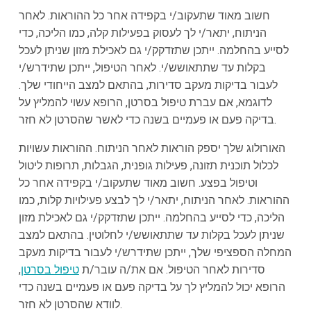
חשוב מאוד שתעקוב/י בקפידה אחר כל ההוראות. לאחר
הניתוח, יתאר/י לך לעסוק בפעילות קלה, כמו הליכה, כדי
לסייע בהחלמה. ייתכן שתזדקק/י גם לאכילת מזון שניתן לעכל
בקלות עד שתתאושש/י. לאחר הטיפול, ייתכן שתידרש/י
לעבור בדיקות מעקב סדירות, בהתאם למצב הייחודי שלך.
לדוגמא, אם עברת טיפול בסרטן, הרופא עשוי להמליץ על
בדיקה פעם או פעמיים בשנה כדי לאשר שהסרטן לא חזר.
האורולוג שלך יספק הוראות לאחר הניתוח. ההוראות עשויות
לכלול תוכנית תזונה, פעילות גופנית, הגבלות, תרופות ליטול
וטיפול בפצע. חשוב מאוד שתעקוב/י בקפידה אחר כל
ההוראות. לאחר הניתוח, יתאר/י לך לבצע פעילויות קלות, כמו
הליכה, כדי לסייע בהחלמה. ייתכן שתזדקק/י גם לאכילת מזון
שניתן לעכל בקלות עד שתתאושש/י לחלוטין. בהתאם למצב
המחלה הספציפי שלך, ייתכן שתידרש/י לעבור בדיקות מעקב
סדירות לאחר הטיפול. אם את/ה עובר/ת
טיפול בסרטן
,
הרופא יכול להמליץ לך על בדיקה פעם או פעמיים בשנה כדי
לוודא שהסרטן לא חזר.