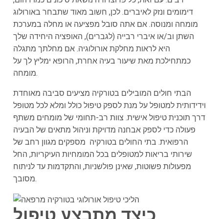
דימומים ונזק לאיברים. לכן, חשוב מאוד שתבחר באורולוג
מומחה ומנוסה. אם אתה סובל מפציעה או מחלה במערכת
השתן וב/או איברי רבייה (לגברים), האופציה היחידה שלך
היא לראות מחלקת אורולוגיה. אם מחלתך מתגלה
כמתחילכת מאת שיעור בעיה אחרת, הרופא ימליץ לך על
מומחה.
הבתי חולים המובילים בטורקיה מציעים סביבה מאוחדת
וידידותית למטופל על מנת לספק טיפול כולל ומלא לכל מטופל
דרך תוכנית טיפול אישית. צוות רב-תחומי של מומחים משתף
פעולה כדי לספק אבחנה מדויקת וניהול מתאים של הבעיה
הרפואית. בתי החולים בטורקיה מספקים מגוון רחב של
שירותי בריאות למטופלים בכל המומחיות העיקריות, החל
מפעולות פשוטות, שאינן פולשניות, והתקדמות עד לניתוח
מסובך.
כיצד מתבצע טיפול