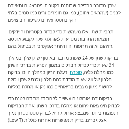
שתן: מדובר בבדיקה שבוחנת בקטריה, ניטראטים ותאי דם
לבנים (שמראים זיהום), כמו גם חומרים זרים כמו סמים בלתי
חוקיים וסטרואידים לשיפור הביצועים.
תרביות שתן: אלו משמשות כדי לבדוק בקטריות וחיידקים.
תוצאות התרבות מסייעות לאורולוג שלך לקבוע את סוג
הזיהום ואיזה תרופות יהיו היותר אפקטיביות בטיפול בהם.
בדיקות שתן של 24 שעות: מדובר באיסוף שתן שלך במהלך
24 שעות כדי לבדוק הבדלים במגוון הפרעות בדרכי השתן
כמו מחלת כליה,
סוכרת
ורעלת הריון במהלך היום. בדיקת
חלבון של 24 שעות מודדת כמה חלבון נכנס לשתן ויכולה
לחשוף מגוון מצבים בריאותיים כמו נזק או מחלה בכליות.
בדיקות דם: אורולוגים עשויים לקחת דגימת דם קטנה כדי
לבדוק הימצאות זיהום או מחלה בדרכי השתן. אחת הבדיקות
הנפוצות ביותר שמבצע אורולוג היא לבדוק טסטוסטרון נמוך
(Low T) אצל גברים. בדיקות אפשריות אחרות כוללות: