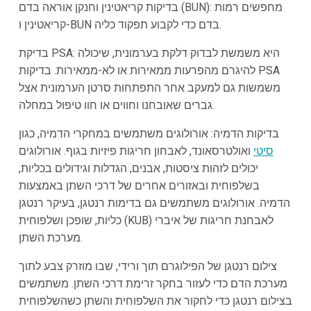
בדיקות קריאטינין וחנקן אוראה בדם (BUN): מחפשים רמות
קריאטינין ו-BUN בדם כדי לקבוע תפקוד כליה.
בדיקת PSA: היא משמשת לבדוק דלקת בערמונית, שיכולה
להיגרם מהפרעות ממאירות או לא-ממאירות. בדיקות PSA
משמשות גם למעקב אחר התפתחות סרטן הערמונית אצל
גברים שאובחנו וחווים או חוו טיפול במחלה.
בדיקות הדמיה: אורולוגים משתמשים במחקרי הדמיה, כגון
סיטי
ואולטרסאונד, לאבחון חריגות פיזיות בגוף. אורולוגים
יכולים לזהות ציסטות, אבנים, הגדלות וגידולים בכליות,
בשלפוחית ובאזורים אחרים של דרכי השתן באמצעות
הדמיה. אורולוגים משתמשים גם בדימות רנטגן, בעיקר רנטגן
כליות, שופכן ושלפוחית (KUB) לאבחנת חריגות של איברי
מערכת השתן.
צילום רנטגן של הפילוגרם תוך ורידי, שבו מוזרק צבע לתוך
מערכת הדם כדי לעזור בחקר זרימת דרכי השתן. משתמשים
בצילום רנטגן כדי לחקור את השלפוחית והשתן כשהשלפוחית