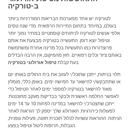
ב-
טורקיה
לטורקיה יש אחד ממערכות הבריאות המודרניות ביותר
בעולם, במיוחד בתחום התיירות הרפואית. מדי שנה טסים
אלפי אנשים לטורקיה לניתוחים קוסמטיים במחיר נמוך יותר
וטיפול יוצא דופן. התעשייה בטורקיה מבצעת את אותם
פרוצדורות כמו התעשיות בכל מדינה אחרת ומשתמשת
באותם ציוד וכלים רפואיים. חוץ מהמיקום, אין הרבה הבדלים
.
בעת קבלת
טיפול אורולוגי בטורקיה
תלוי בניתוח, ייתכן שתוכל/י לעזוב את בית החולים באותו יום
או שתתבקש/י להישאר עד חמישה ימים. באופן כללי, מומלץ
מאוד להישאר בטורקיה למספר ימים לאחר הטיפול כדי
לאפשר החלמה ראשונית ולבקר בבדיקות מעקב מתוכננות.
ייתכן שתצטרכ/י להישאר במדינה לפחות 10 עד 14 ימים
לפעולות כירורגיות. האורולוג שלך יספק לך הוראות לאחר
הניתוח. ההוראות עשויות לכלול תוכנית תזונה, פעילות גופנית,
הגבלות, תרופות ליטול וטיפול בפצע.