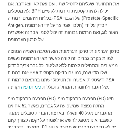
את התחושה שעליהם להטיל שתן, ועם זאת לא יוצא דבר. אם
לא מטפלים, BPH יכולה להיות קטלנית, וגורמת לקשיים
בכליות וזיהומים. רמת ה-PSA של הגבר (Prostate-Specific
Antigen, חלבון שמיוצר על ידי הערמונית) ייבדק על ידי
האורולוג, ואם הרמות גבוהות, זה יכול לסמן אבחנה אפשרית
של סרטן הערמונית.
סרטן הערמונית: סרטן הערמונית הוא הסיבה השנייה הנפוצה
למוות בקרב גברים. זה קורה כאשר תאי הערמונית נעשים
ממאירים ומתחילים לצמוח ללא שליטה. כל גבר צריך לבדוק
את רמת ה-PSA שלו מדי שנה, כמו גם בדיקה רקטלית
דיגיטלית. אפשרויות הטיפול ישתנו בהתאם לרמות ה-PSA
וקרינה.
של הגבר ולחומרת המחלה, וכוללות
כימותרפיה
הפרעה בתפקוד מיני (ED): הפרעה בתפקוד מיני (ED) היא
מחלה נפוצה שמשפיעה על גברים, כאשר 52 אחוזים
מהגברים מגיל 40 ומעלה בארצות הברית סובלים ממנה.
כשגבר אינו מסוגל להשיג או לשמור על זקפה לצורך קיום
יחסי מין, נדבר על ED. זה לא נדיר שגבר ירגיש מבוכה או אי