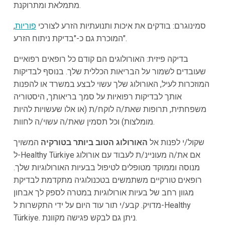
מתמלאת ומתרוקנת.
סמינוגרם: בודקים את איכות ותנועתיות הזרע לצורכי
פוריות
,
המוכרת גם כ-"בדיקת ניתוח הזרע".
בדיקה פיזית: האורולוגים הם קודם כל רופאים רפואיים
שעובדים לשמור על הבריאות הכללית שלך. בנוסף לבדיקות
המוזכרות לעיל, האורולוג שלך עשוי לבצע במשרד או להפנות
אותך לבדיקות רפואיות על סמך בריאותך, היסטוריה
משפחתית, תרופות שאת/ה לוקח/ת (או אלו שעשויות להיות
מומלצות) וכל תסמין שאת/ה עשוי/ה לחוות.
שקול/י לפנות אל
האורולוג הטוב ביותר בטורקיה
המשויך
ל-Healthy Türkiye אם את/ה מעוניינ/ת לעבוד עם אורולוג
מנוסה וממוקד מטופלים לטיפול בבעיות האורולוגיות שלך.
רופאים טורקיים משתמשים בטכנולוגיה מתקדמת לבדיקת
מגוון רחב של בעיות אורולוגיות במטרה לספק לך אבחון
מדויק. קבע/י תור עוד היום על ידי התקשרות ל-Healthy
Türkiye. ניתן גם לבקש פגישה מקוונת.