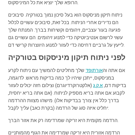
הרופא שלך יוציא את כל המיניסקוס.
ניתוח תיקון מניסקוס הוא בעל סיכון נמוך בטורקיה. סיבוכים
הם נדירים אחרי הניתוח. בכל זאת, סיבוכים עשויים לכלול
פגיעה בעור עצביים, זיהומים וקשיחות בברך. המנתח שלך
עשוי לרשום אנטיביוטיקה כדי למנוע זיהומים. הם עשויים גם
לייעץ על גרביים דחיסה כדי לעזור למנוע היווצרות קרישי דם.
לפני ניתוח תיקון מיניסקוס בטורקיה
אם אתה וה
אורתופד
שלך מחליטים להמשיך עם ניתוח לקרע
במניסקוס, ייתכן שיהיו לך כמה בדיקות מראש. לדוגמה,
בדיקות דם,
א.ק.ג
(אלקטרוקרדיוגרם) וצילום חזה יכולים לעזור
לקבוע אם אתה בריא מספיק לניתוח. (אם אתה בריא יחסית,
בדרך כלל אין צורך בבדיקות אלו). מישהו מצוות ההרדמה
יחליט איזה סוג של הרדמה (בקרת כאב) עליך לקבל:
הרדמה מקומית היא זריקה שמרדימה רק את אזור הברך.
הרדמה אזורית היא זריקה שמרדימה את הגוף מהמותניים