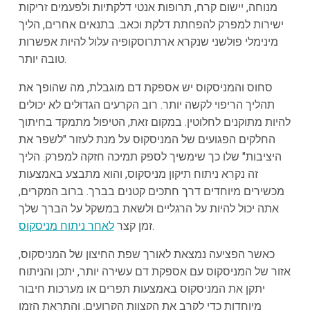
מנוחה, יישום קרח, תרופות אנטי דלקתיות ולפעמים זריקות
ישירות למפרק להפחתת דלקת וכאב. בתנאים אחרים, הליך
מינימלי פולשני שנקרא ארתרוסקופיה עלול להיות אפשרות
טובה יותר.
סחוס והמניסקוס יש אספקת דם מוגבלת, מה שהופך את
תהליך הריפוי לקשה יותר. רוב הקרעים הגדולים לא יכולים
להיות מתוקנים לחלוטין. במקום זאת, הטיפול מתמקד בחיתוך
החלקים הפגועים של המניסקוס על מנת לעזור "לשפר את
היציבות" שלו כך שימשיך לספק תמיכה חזקה למפרק. הליך
זה נקרא ניתוח תיקון מניסקוס, והוא מתבצע באמצעות
מכשירים מיוחדים דרך חתכים קטנים בברך. ברוב המקרים,
אתה יכול להיות על הרגליים ולשאת במשקל על הברך שלך
.
זמן קצר
לאחר ניתוח מניסקוס
כאשר הפציעה נמצאת לאורך שפת החיצון של המניסקוס,
אזור של המניסקוס עם אספקת דם עשירה יותר, יתכן והניתוח
יתקן את המניסקוס באמצעות תפרים או מערכות חיבור
מיוחדות כדי לקרב את הקצוות הקרועים, והתראת הזמן