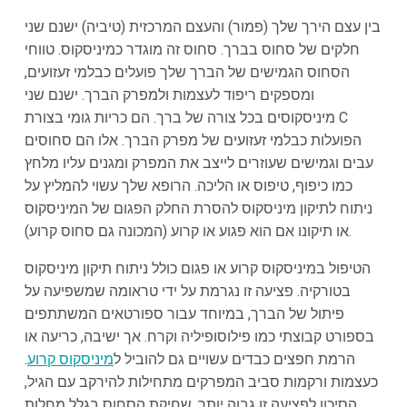
בין עצם הירך שלך (פמור) והעצם המרכזית (טיביה) ישנם שני
חלקים של סחוס בברך. סחוס זה מוגדר כמיניסקוס. טווחי
הסחוס הגמישים של הברך שלך פועלים כבלמי זעזועים,
ומספקים ריפוד לעצמות ולמפרק הברך. ישנם שני
מיניסקוסים בכל צורה של ברך. הם כריות גומי בצורת C
הפועלות כבלמי זעזועים של מפרק הברך. אלו הם סחוסים
עבים וגמישים שעוזרים לייצב את המפרק ומגנים עליו מלחץ
כמו כיפוף, טיפוס או הליכה. הרופא שלך עשוי להמליץ על
ניתוח לתיקון מיניסקוס להסרת החלק הפגום של המיניסקוס
או תיקונו אם הוא פגוע או קרוע (המכונה גם סחוס קרוע).
הטיפול במיניסקוס קרוע או פגום כולל ניתוח תיקון מיניסקוס
בטורקיה. פציעה זו נגרמת על ידי טראומה שמשפיעה על
פיתול של הברך, במיוחד עבור ספורטאים המשתתפים
בספורט קבוצתי כמו פילוסופיליה וקרח. אך ישיבה, כריעה או
הרמת חפצים כבדים עשויים גם להוביל ל
מיניסקוס קרוע
.
כעצמות ורקמות סביב המפרקים מתחילות להירקב עם הגיל,
הסיכון לפציעה זו גבוה יותר. שחיקת הסחוס בגלל מחלות