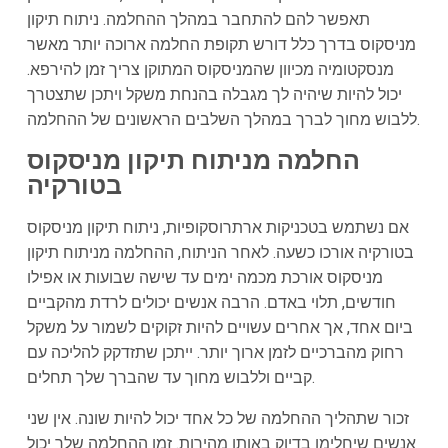
תאפשר להם להתחבר במהלך ההחלמה. ניתוח תיקון
מניסקוס בדרך כלל דורש תקופת החלמה ארוכה יותר מאשר
מנסקטומיה מכיוון שהמניסקוס המתוקן צריך זמן להירפא.
יכול להיות שיהיה לך מגבלה בהנחת משקל ויתכן שתצטרך
ללבוש מחוך לברך במהלך השלבים הראשונים של ההחלמה.
החלמה מניתוח תיקון מניסקוס
בטורקיה
אם נשתמש בטכניקות ארתרוסקופיות, ניתוח תיקון מניסקוס
בטורקיה אורכו כשעה. לאחר הניתוח, ההחלמה מניתוח תיקון
מניסקוס אורכת מכמה ימים עד שישה שבועות או אפילו
חודשים, תלוי באדם. הרבה אנשים יכולים לרדת מהקביים
ביום אחד, אך אחרים עשויים להיות זקוקים לשמור על משקל
רחוק מהברכיים לזמן ארוך יותר. ייתכן שתזדקק להליכה עם
קביים וללבוש מחוך עד שהברך שלך תחלים.
זכור שתהליך ההחלמה של כל אחד יכול להיות שונה. אין שני
אנשים שיחלימו בדיוק באותו מהירות. זמן ההחלמה שלך יכול