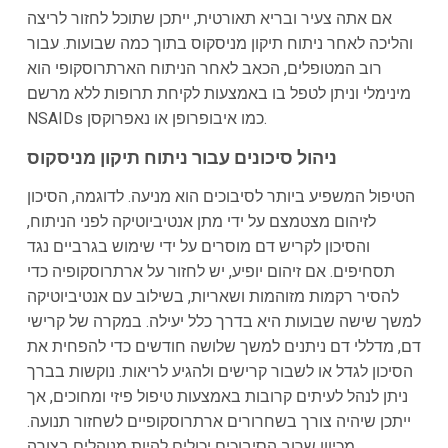
אם אתה צעיר ובריא תאורטית, ייתכן שתוכל לחזור לריצה
והליכה לאחר ניתוח תיקון מניסקוס בתוך כמה שבועות. עבור
רוב המטופלים, הכאב לאחר הניתוח הארתרוסקופי הוא
מינימלי וניתן לטפל בו באמצעות לקיחת תרופות ללא מרשם
NSAIDs כמו איבופרופן או נאפרוקסן.
ניהול סיכונים עבור ניתוח תיקון מניסקוס
הטיפול המשפיע ביותר לסיבוכים הוא מניעה. לדוגמה, הסיכון
לזיהום מצטמצם על ידי מתן אנטיביוטיקה לפני הניתוח,
והסיכון לקריש דם מוסרים על ידי שימוש בגרביים נגד
תסחיפים. אם זיהום יופיע, יש לחזור על ארתרוסקופיה כדי
להסיר רקמות מזוהמות ושאריות, בשילוב עם אנטיביוטיקה
למשך שישה שבועות היא בדרך כלל יעילה. במקרה של קרישי
דם, מדללי דם ניתנים למשך שלושה חודשים כדי להפחית את
הסיכון לגדל או לשבור קרישים ולהגיע לריאות. נוקשות בברך
ניתן לנהל לעיתים קרובות באמצעות טיפול פיזי ומחוכים, אך
ייתכן שיהיה צורך בשחרורים ארתרוסקופיים לשחזור תנועה.
מכיוון שרוב הסיבוכים יכולים להיות מנוהלים בצורה