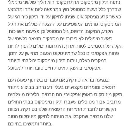
ניתוח תיקון מיניסקוס ארתרוסקופי הוא הליך פולשני מינימלי
שבדרך כלל נעשה כמטופל חוץ במרפאה ליום אחד ומתבצע
כאשר קרע מניסקל אינו שניתן לתיקון על ידי תיקון כירורגי של
המיניסקוס. גורמים המשפיעים על ההצלחה כוללים את הגיל
הקרע, המיקום, הדפוס, גיל המטופל וכן פציעות משויכות.
כאשר טיפולים לא כירורגיים מספקים תוצאה כלשהי של
הקלה על תסמינים לטווח ארוך, היתרונות יכולים להפוך להיות
פחות אפקטיביים ככל שהמיניסקוס הפגום מתיישן על הזמן.
במקרים כאלה, ניתוח תיקון מיניסקוס יכול להיות יותר
אפקטיבי בהענקת איכות חיים טובה יותר למטופל.
בנגיעה בריאה טורקיה, אנו עובדים בשיתוף פעולה עם
רופאים ומומחים מקצועיים בעלי ידע נרחב בביצוע ניתוחי
תיקון מיניסקוס באופן אפקטיבי. הם הבטיחו הליכים מוצלחים
מרובים עבור מטופלים שעברו תיקון מיניסקוס בבתי החולים
הקשורים לחברת התיירות הרפואית שלנו בטורקיה. הצוות
שלנו מבטיח שתקבלו את הניתוח לתיקון מיניסקוס הטוב
ביותר ותמשיכו בחייכם.