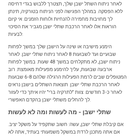
לאחר ניתוח השתל ישבן שלך, תצטרך ללבוש בגדי דחיסה
ללא הפסקה. במהלך הפגישה לפני הניתוח בטורקיה, תינתן
לך מחויבות מחמירה להנחיות ולוחות הזמנים. אי קיום
הוראות אלו לאחר הרכבת שתלי ישבן מגביר את הסיכוי
לבעיות.
הימנע מישיבה או שינה על הישבן שלך במשך לפחות
שבועיים ועד לשבועות 8 לאחר ניתוח שתלי ישבן. לאחר
ניתוח ישבן, לא מתקלחים במשך 48 שעות. במשך לפחות
ארבעה שבועות, עליך להימנע מפעילות מאומצת. רוב
המטופלים שבים לרמת הפעילות הרגילה שלהם 6-8 שבועות
לאחר הרכבת שתלי ישבן. תוצאות השתלים בישבן נראים
לאחר כ-3 חודשים. צוות "לתרקיה ברי" יהיו איתך כדי לעזור
לך להחלים משתלי ישבן בהקדם האפשרי.
שתלי ישבן - מה לעשות ומה לא לעשות
אם קיבלת שתלי ישבן, עשה: חשוב שתקפיד על משקל יציב.
אם אתה מתכנן לרדת במשקל משמעותי בעתיד, אתה לא