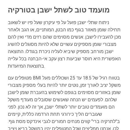
מועמד טוב לשתל ישבן בטורקיה
ניתוח שתלי ישבן פועל על פי עיקרון שעל פיו יש לשאוב
תחילה שומן מאזור בגוף כמו הבטן, המותניים, או הגב ולאחר
מכן להעבירו לישבן. אנשים מסוימים שהם רזים מדי ואין להם
מצבורי שומן מספיקים עשויים שלא להיות מסוגלים להשיג
ישבן מורחב מספיק שיביא לעליה ניכרת בגודלו. התוצאה
האפשרית היא חוסר שביעות רצון עקב אי-הבחנה בכל עלייה
בתוצאות המיועדות.
מטופלים עם BMI בטווח רגיל של 18.5 עד 25 ושכוללים מעל
משקל יציב לאורך זמן, נוטים יותר להיות בעלי מספיק מצבורי
שומן באזורים מסוימים בגופם לשימוש בהעברת שומן לישבן
שלהם. לפעמים יש הנחה שאנשים שסובלים מעודף משקל
הם מועמדים טובים יותר לשתלי ישבן, אך זה לא נכון. לפני
שעוברים הליך כירורגי תחת הרדמה כללית, קיימים
ב"לתרקיה ברי" קווים מנחים חמורים לגבי אינדקס מסת גוף.
לכן, אנחנו ממליצים שכל המטופלים יהיו במשקל בריא ויציב