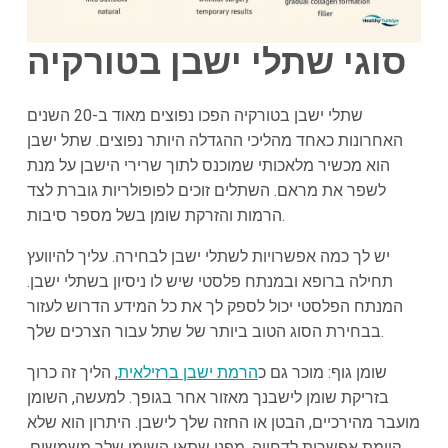
סוגי שתלי ישבן בטורקיה
שתלי ישבן בטורקיה הפכו נפוצים מאוד ב-20 השנים
האחרונות כאחד מהליכי ההגדלה היותר נפוצים. שתל ישבן
הוא מכשיר מלאכותי שמוכנס לתוך שרירי הישבן על מנת
לשפר את מראם. השתלים זוכים לפופולריות גוברת לצד
הרמות והזרקת שומן בשל מספר סיבות.
יש לך כמה אפשרויות לשתלי ישבן לבחירה. עליך להיוועץ
תחילה ברופא ובמנתח פלסטי שיש לו ניסיון בשתלי ישבן.
המנתח הפלסטי יכול לספק לך את כל המידע הדרוש לעזור
בבחירת הסוג הטוב ביותר של שתל עבור הצרכים שלך.
שומן גוף: מוכר גם כ
הרמת ישבן ברזילאית
, הליך זה כרוך
בזריקת שומן לישבנך מאזור אחר בגופך. למעשה, השומן
מועבר מהירכיים, הבטן או החזה שלך לישבן. היתרון הוא שלא
קיימת אפשרות לדחייה, מפני שתאי השומן שלך משמשים.