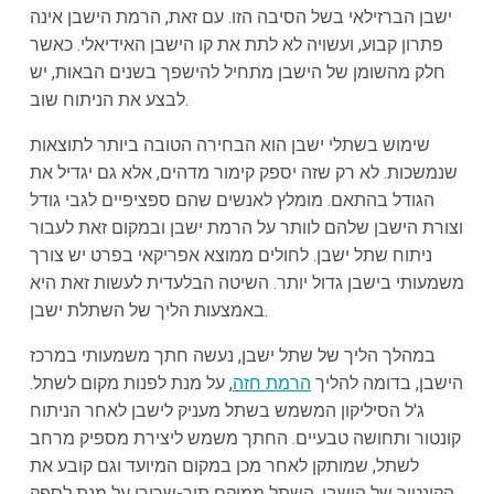
ישבן הברזילאי בשל הסיבה הזו. עם זאת, הרמת הישבן אינה
פתרון קבוע, ועשויה לא לתת את קו הישבן האידיאלי. כאשר
חלק מהשומן של הישבן מתחיל להישפך בשנים הבאות, יש
לבצע את הניתוח שוב.
שימוש בשתלי ישבן הוא הבחירה הטובה ביותר לתוצאות
שנמשכות. לא רק שזה יספק קימור מדהים, אלא גם יגדיל את
הגודל בהתאם. מומלץ לאנשים שהם ספציפיים לגבי גודל
וצורת הישבן שלהם לוותר על הרמת ישבן ובמקום זאת לעבור
ניתוח שתל ישבן. לחולים ממוצא אפריקאי בפרט יש צורך
משמעותי בישבן גדול יותר. השיטה הבלעדית לעשות זאת היא
באמצעות הליך של השתלת ישבן.
במהלך הליך של שתל ישבן, נעשה חתך משמעותי במרכז
הישבן, בדומה להליך
הרמת חזה
, על מנת לפנות מקום לשתל.
ג'ל הסיליקון המשמש בשתל מעניק לישבן לאחר הניתוח
קונטור ותחושה טבעיים. החתך משמש ליצירת מספיק מרחב
לשתל, שמותקן לאחר מכן במקום המיועד וגם קובע את
הקונטור של הישבן. השתל ממוקם תוך-שרירי על מנת לספק