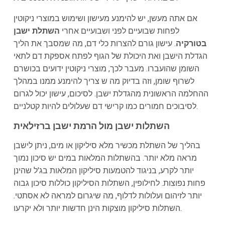
אם אתה מעשן, יש להימנע מעישון ושימוש במוצרי ניקוטין
לפחות שבועיים לפני ושבועיים אחרי
השתלת ישבן
בטורקיה
. עישון גורם להצרות כלי דם, מה שמסבך את הליך
הגדלת הישבן ואת היכולת של הגוף לפתח אספקת דם לתאי
השומן שהועברו. מעבר לכך, מוצרי ניקוטין ידועים בכושרם
לשרוף שומן, וזה בדיוק מה ש צריך להימנע ממנו במהלך
ההחלמה הראשונית מהגדלת ישבן. לסיכום, עישון יכול לגרום
לסיבוכים חמורים כמו קרישי דם שעלולים להיות קטלניים.
השתלות ישבן מול הרמת ישבן ברזילאית
בהליך של השתלת מכשיר מלא סיליקון או מים, ניתן לישבן
מראה מלא יותר. בהשתלות המלאות במים יש סיכון נמוך
יותר לקרע, בניגוד להטמעות סיליקון המלאות בג'ל שהינן
פחות נפוצות. לחילופין, השתלות הסיליקון כוללות סיכון גבוה
יותר לזיהום ועלולות לדלוף, מה שיגרום למראה לא אסתטי.
השתלות סיליקון מוצקות הינן חדשות יותר ולא יקרעו.