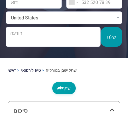
שלח
שתל ישבן בטורקיה
טיפול רפואי
ראשי
שתף
סיכום