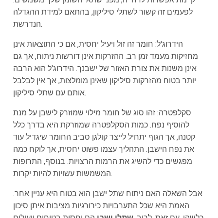
לפעמים זה קשור לשתלי סיליקון, בהתאם למידת ההגדלה
הנדרשת.
הידרוג'ל: חומר זה זול ויעיל יחסית, אם כי התוצאות אינן
מחזיקות מעמד זמן רב. ההזרקות אינן דורשות ניתוח, אך גם
אינן משנות את צורת האזור של ישבנך. הידרוג'ל הוא הרבה
יותר בטוח מהזרקות סיליקון שאינן מומלצות, אך אין לבלבל
אותם עם שתלי סיליקון.
סקלפטרה: זהו סוג של חומר מילוי שמוזרק לישבן על מנת
להוסיף נפח. כמות הסקלפטרה שמוזרקת היא בדרך כלל
קטנה, אך הגוף יתחיל לייצר קולגן סביב החומר שיגדיל עוד
את נפח הישבן. התהליך עצמו פשוט יחסית, אך לוקח כמה
מפגשים כדי להשיג את הרמות הרצויות. בנוסף, התרופות
המשמשות עשויות להיות יקרות.
אבל השאלה האם ניתוח שתל ישבן הוא בטוח היא עניין אחר.
האמת היא שכל התערבויות כירורגיות מציבות איתן סיכון
כלשהו. עם זאת, לרוב,
שתלי ישבן
הם יחסית בטוחים ויעילים