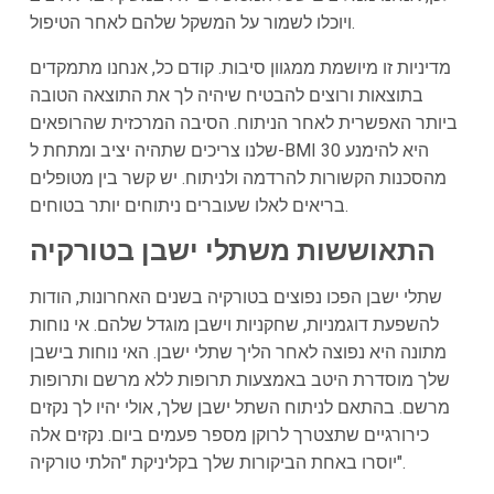
ויוכלו לשמור על המשקל שלהם לאחר הטיפול.
מדיניות זו מיושמת ממגוון סיבות. קודם כל, אנחנו מתמקדים
בתוצאות ורוצים להבטיח שיהיה לך את התוצאה הטובה
ביותר האפשרית לאחר הניתוח. הסיבה המרכזית שהרופאים
שלנו צריכים שתהיה יציב ומתחת ל-BMI 30 היא להימנע
מהסכנות הקשורות להרדמה ולניתוח. יש קשר בין מטופלים
בריאים לאלו שעוברים ניתוחים יותר בטוחים.
התאוששות משתלי ישבן בטורקיה
שתלי ישבן הפכו נפוצים בטורקיה בשנים האחרונות, הודות
להשפעת דוגמניות, שחקניות וישבן מוגדל שלהם. אי נוחות
מתונה היא נפוצה לאחר הליך שתלי ישבן. האי נוחות בישבן
שלך מוסדרת היטב באמצעות תרופות ללא מרשם ותרופות
מרשם. בהתאם לניתוח השתל ישבן שלך, אולי יהיו לך נקזים
כירורגיים שתצטרך לרוקן מספר פעמים ביום. נקזים אלה
יוסרו באחת הביקורות שלך בקליניקת "הלתי טורקיה".