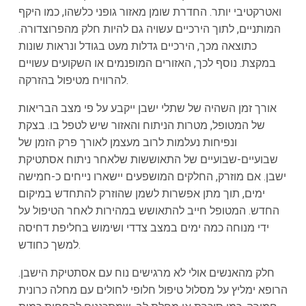
ואטרקטיבי יותר. החדרת שומן מאזור גופני כלשהו, כמו היקף
המותניים, לתוך הירכיים עשויה גם להיות חלק מהפרוצדורה.
כתוצאה מכך, הירכיים גדלות מעט בגודל ונראות שונות
במקצת. נוסף לכך, האזורים המופנמים או השקועים עשויים
להרוויח מטיפול בהזרקה.
אורך זמן השהיה של שתלי ישבן ייקבע על פי מצב הבריאות
של המטופל, מטרות הניתוח והאזור שיש לטפל בו. בצקת
ונפיחות נעלמות לרוב מעצמן לאורך פרק הזמן של
שבועיים-שבועיים של התאוששות שלאחר ניתוח אסתטיקת
ישבן. אם מוזרק, החלקים המושפעים יישארו נייחים כ-חמישה
ימים, תוך מתן אפשרות לשמן שהוזרק להתחדש במיקום
החדש. המטופל חייב להתאושש במהירות לאחר הטיפול על
ידי מנוחה כמה ימים במצב צדדי ושימוש בחליפת דחיסה
למשך כחודש.
חלק מהאנשים אולי לא מרגישים נוח עם אסתטיקת הישבן.
הרופא ימליץ על מסלול טיפול חלופי לחולים עם מחלה כרונית