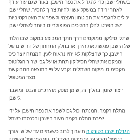
בשתלי ישבן כדי להגדיל את נפח הישבן, בעוד שגם עור עודף
לאחר ירידה במשקל עשוי להיות צריך להסיר. שתלי ישבן
יכולים להגביר את הביטחון העצמי ולשפר את האטרקטיביות
של הפרט. להלן ההליכים הפופולריים ביותר לשתלי ישבן:
שתלי סיליקון ממוקמים דרך חתך המבוצע במקום שבו הלחי
של הישבן פוגשת את הירך או בחלק התחתון של הרישום של
הישבן, כך שהצלקות לא יהיו נראות לעין. המנתח יוצר כיס
וממקם את שתלי הסיליקון תחת או על גבי שריר הגלוטוס
מקסימוס. מיקום השתלים נקבע על פי התוצאה המבוקשת
מצד המטופל.
ייצור שומן: בהליך זה, שומן מופק מהירכיים והבטן ומועבר
לישבן.
מתלה רקמה: המנתח יכול גם לשפר את נפח הישבן על ידי
יצירת מתלה רקמה מעור הישבן והכנסתו כשתל.
הגדלת ישבן בטורקיה
תיערוך לרוב כשעתיים עד שלוש. אורך
הטיפול נקבע על פי מיקום השתלים, גוף המטופל והשיטה