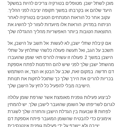
מוכן לשתל ישבן. מטופלים בטורקיה צריכים להיות במשקל
היעד שלהם או בקרבתו במשך תקופה יציבה לפני ההליך.
עקוב אחר כל הוראות המנתחים הטובים בטורקיה לאחר
הניתוח במדויק. הוראות אלו מיועדות לעזור לך להשיג את
התוצאות הטובות ביותר האפשריות מהליך ההגדלה שלך.
אם קיבלת שתלי ישבן, לא לעשות: אל תשב על הישבן, אל
תשכב על הגב, ואל תעשה פעולה כלשהי שתלחץ על שתלי
הישבן במשך 2. פעולה זו עשויה להרס תאי שומן שהועברו
מהשתל ישבן שלך לפני שיש להם הזדמנות לפתח אספקת
דם חדשה. במקום זאת, שכב על הבטן או הצד, או השתמש
בכריות להרים את הירך שלך כך שתוכל לחקות את תנוחת
הישיבה מבלי להפעיל כל לחץ על הישבן שלך.
לביצוע פעילות גופנית מאומצת אשר שורפת שומן עלולה
לגרום לשריפתו של השומן שהועבר לישבן שלך. יש להמתין
לפחות 8 שבועות בין הגדלת הישבן והחזרה שלך לשגרת
אימונים כדי להבטיח שהשומן המועבר פיתח אספקת דם
יציבה ולא יישרף על ידי פעילות גופנית אינטנסיבית.