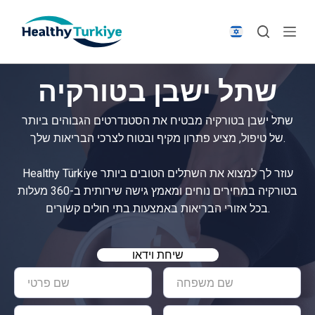
S
k
i
p
שתל ישבן בטורקיה
t
o
שתל ישבן בטורקיה מבטיח את הסטנדרטים הגבוהים ביותר
c
של טיפול, מציע פתרון מקיף ובטוח לצרכי הבריאות שלך.
o
n
Healthy Türkiye עוזר לך למצוא את השתלים הטובים ביותר
t
בטורקיה במחירים נוחים ומאמץ גישה שירותית ב-360 מעלות
e
בכל אזורי הבריאות באמצעות בתי חולים קשורים.
n
t
שיחת וידאו