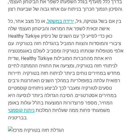
בדרך כלל מועדף בגלל השפעתו לשפר את הביטחון העצמי,
והסיכון הנמוך הכרוך בניתוח עם אחוז גבוה של שביעות רצון.
בין אם בשל גנטיקה, גיל,
ירידה במשקל
, או כל מצב אחר, כל
אישה זכאית לשפר את המראה והביטחון העצמי שלה.
Healthy Türkiye כאן כדי לסייע לך עם השנים של ניסיון
ציבורי והמוסדות והצוות המוביל בהגדלת חזה בטורקיה. עם
אלפי מטופלות שנותחו בטורקיה ומסביב לעולם באוגמנטציה
שדית, Healthy Türkiye היא אחת מהחברות המובילות
לניתוחי חזה בטורקיה, ומציעה את החוויה ההמתנה לחיים
מחדש במחירים נוחים ביותר לניתוח חזה בטורקיה. תיירות
רפואית עלתה בפופולריות במהלך השנים האחרונות ורבים
נוסעים לטורקיה ומעבר לכך לביצוע ניתוחים קוסמטיים
במחירים אסטרטגיים. הסיבה הגדולה ביותר לנסיעה היא
המחיר, מספר פרוצדורות המוצעות בחו"ל עולות באופן
משמעותי פחות ממה שעלויות המלכות
ניתוח קוסמטי
בבריטניה.