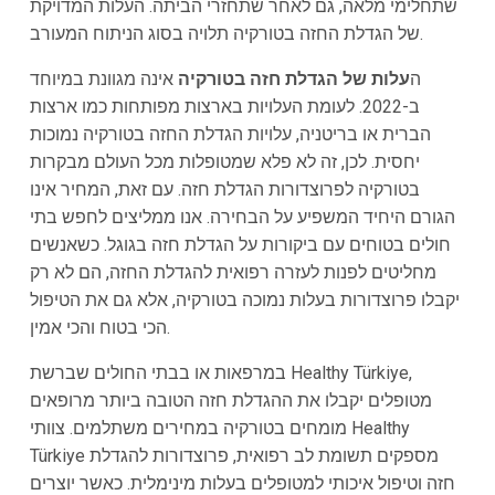
שתחלימי מלאה, גם לאחר שתחזרי הביתה. העלות המדויקת
של הגדלת החזה בטורקיה תלויה בסוג הניתוח המעורב.
ה
עלות של הגדלת חזה בטורקיה
אינה מגוונת במיוחד
ב-2022. לעומת העלויות בארצות מפותחות כמו ארצות
הברית או בריטניה, עלויות הגדלת החזה בטורקיה נמוכות
יחסית. לכן, זה לא פלא שמטופלות מכל העולם מבקרות
בטורקיה לפרוצדורות הגדלת חזה. עם זאת, המחיר אינו
הגורם היחיד המשפיע על הבחירה. אנו ממליצים לחפש בתי
חולים בטוחים עם ביקורות על הגדלת חזה בגוגל. כשאנשים
מחליטים לפנות לעזרה רפואית להגדלת החזה, הם לא רק
יקבלו פרוצדורות בעלות נמוכה בטורקיה, אלא גם את הטיפול
הכי בטוח והכי אמין.
במרפאות או בבתי החולים שברשת Healthy Türkiye,
מטופלים יקבלו את ההגדלת חזה הטובה ביותר מרופאים
מומחים בטורקיה במחירים משתלמים. צוותי Healthy
Türkiye מספקים תשומת לב רפואית, פרוצדורות להגדלת
חזה וטיפול איכותי למטופלים בעלות מינימלית. כאשר יוצרים