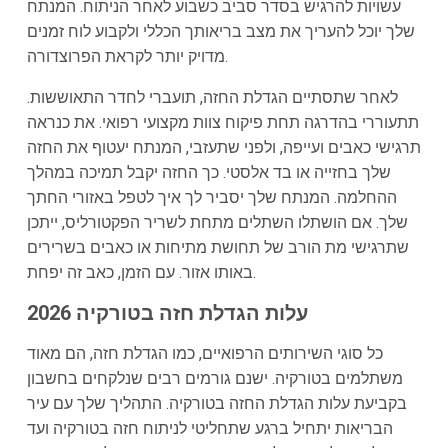
עשויות להרגיש בסדר סביב כשבוע לאחר הניתוח. המנתח
שלך יוכל להעריך את מצב בריאותך הכללי ולקבוע לוח זמנים
מדויק יותר לקראת הפרוצדורה.
לאחר שתסתיים הגדלת החזה, תועברי לחדר התאוששות.
תתעוררי בהדרגה תחת פיקוח צוות מקצועי רפואי. את כנראה
תרגישי כאבים ועייפה, ולפני שתעזבי, המנתח יעטוף את החזה
שלך בחזייה או בד אלסטי. כך החזה יקבל תמיכה במהלך
ההחלמה. המנתח שלך יסביר לך איך לטפל באזורי החתך
שלך. אם הושתלו השתלים מתחת לשריר הפקטורליס, ייתכן
שתרגישי מת הורב של תחושת מתיחות או כאבים בשרירים
באותו אזור. עם הזמן, כאב זה יפחת.
2026 עלות הגדלת חזה בטורקיה
כל סוגי השירותים הרפואיים, כמו הגדלת חזה, הם מאוד
משתלמים בטורקיה. ישנם גורמים רבים שנלקחים בחשבון
בקביעת עלות הגדלת החזה בטורקיה. התהליך שלך עם עיר
הבריאות יתחיל ברגע שתחליטי לניתוח חזה בטורקיה ועד