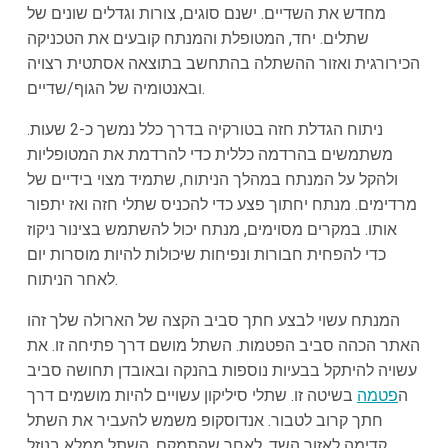
מחדש את השדיים. ישנם סוגים, צורות וגדלים שונים של
שתלים. יחד, המטופלת והמנתח קובעים את הטכניקה
הכירורגית ואזור ההשתלה בהתחשב בתוצאה אסתטית רצויה
ובאנטומיה של הגוף/שדיים.
ניתוח הגדלת חזה בטורקיה בדרך כלל נמשך כ-2 שעות.
משתמשים בהרדמה כללית כדי להרדמת את המטופליות
ולהקל על המנתח במהלך הניתוח, שתמיד מצוי בידיים של
מרדימים. מנתח יחתוך פצע כדי להכניס שתלי חזה ואז יתפור
אותו. במקרים מסוימים, מנתח יכול להשתמש בצינור ניקוז
כדי להפחית חבורות ונפיחות שיכולות להיות מוסרות יום
לאחר הניתוח.
המנתח עשוי לבצע חתך סביב הקצה של הארולה שלך זהו
האתר הכהה סביב הפטמות. השתל מושם דרך פתיחה זו. את
עשויה להיתקל בבעיות נוספות בהנקה ובאובדן תחושה סביב
ה
פטמה
בשיטה זו. שתלי סיליקון עשויים להיות מושמים דרך
חתך קרוב לטבור. אנדוסקופ משמש להעביר את השתל
קדימה לאזור השד. לאחר שהתמקם, השתל ממלא בנוזל