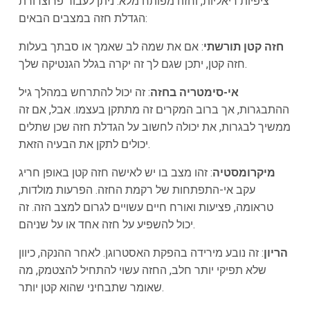
ציפיות ריאליות, וחזה מפותח מלא. ניתן לעבור פרוצדורת
הגדלת חזה במצבים הבאים:
חזה קטן תורשתי
: אם את שמה לב שאמך או סבתך בעלות
חזה קטן, יתכן שגם לך זה יקרה בגלל הגנטיקה שלך.
אי-סימטריה בחזה
: זה יכול להתרחש במהלך גיל
ההתבגרות, אך ברוב המקרים זה מתתקן בעצמו. אבל, אם זה
ממשיך לבגרות, את יכולה לחשוב על הגדלת חזה שכן שתלים
יכולים לתקן את הבעיה הזאת.
מיקרומסטיה
: זהו מצב בו יש לאישה חזה קטן באופן חריג
עקב אי-התפתחות של רקמת החזה. הפרעות מולדות,
טראומה, פציעות ואורח חיים עשויים לגרום למצב הזה. זה
יכול להשפיע על חזה אחד או על שניהם.
הריון
: זה נובע מירידה בהפקת האסטרוגן. לאחר ההנקה, כיוון
שלא תפיקי יותר חלב, החזה עשוי להתחיל להצטמק, מה
שאומר שתבחיני שהוא קטן יותר.