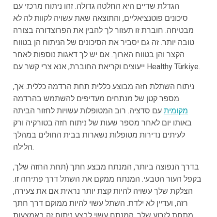
הגדלת שדיים היא החלטה גדולה. זהו ניתוח מרכזי עם
סיכונים פוטנציאליים, והתוצאה שאת עשויה לקוות לה לא
מבטיחה. חוברת זו תעזור לך להבין את הפרוצדורה בצורה
טובה יותר. זה גם יסביר את הסיכונים של הניתוח הן בטווח
הקצר והן בטווח הארוך. אם יש לך דאגות נוספות לאחר
ייעוצים וקריאת החוברת, אנא צרי קשר עם Healthy Türkiye.
ניתוח השתלת חזה מבוצע כללית תחת הרדמה כללית. אך,
מספר קטן של מנתחים מעדיפים להשתמש בהרדמה
מקומית
עם סדציה. רוב המטופלות עשויות לחזור הביתה
באותו יום לאחר מספר שעות של ניתוח חזה בטורקיה ורק
לעיתים נדירות מטופלות נשארות בבית החולים במהלך
הלילה.
בדרך הנפוצה ביותר, המנתח מבצע חתך (תחת החזה שלך,
בקפל העור הטבעי. המנתח ממקם את השתל דרך פתיחה זו.
הצלקת שלך עשויה להיות קצת יותר נראית אם את צעירה,
רזה, ועדיין לא ילדת. השתל עשוי להיות ממוקם דרך חתך
מתחת לזרוע שלך. המנתח עשוי לבצע ניתוח זה באמצעות