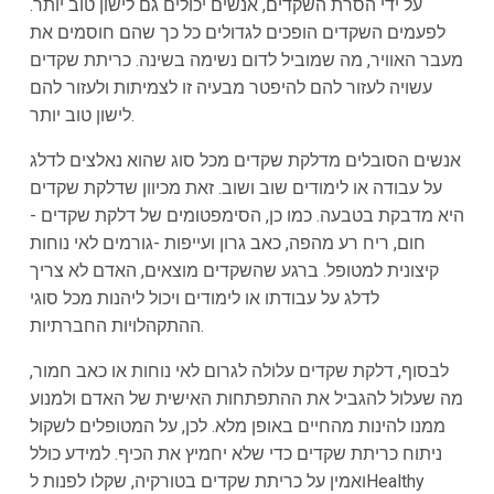
על ידי הסרת השקדים, אנשים יכולים גם לישון טוב יותר.
לפעמים השקדים הופכים לגדולים כל כך שהם חוסמים את
מעבר האוויר, מה שמוביל לדום נשימה בשינה. כריתת שקדים
עשויה לעזור להם להיפטר מבעיה זו לצמיתות ולעזור להם
לישון טוב יותר.
אנשים הסובלים מדלקת שקדים מכל סוג שהוא נאלצים לדלג
על עבודה או לימודים שוב ושוב. זאת מכיוון שדלקת שקדים
היא מדבקת בטבעה. כמו כן, הסימפטומים של דלקת שקדים -
חום, ריח רע מהפה, כאב גרון ועייפות -גורמים לאי נוחות
קיצונית למטופל. ברגע שהשקדים מוצאים, האדם לא צריך
לדלג על עבודתו או לימודים ויכול ליהנות מכל סוגי
ההתקהלויות החברתיות.
לבסוף, דלקת שקדים עלולה לגרום לאי נוחות או כאב חמור,
מה שעלול להגביל את ההתפתחות האישית של האדם ולמנוע
ממנו להינות מהחיים באופן מלא. לכן, על המטופלים לשקול
ניתוח כריתת שקדים כדי שלא יחמיץ את הכיף. למידע כולל
ואמין על כריתת שקדים בטורקיה, שקלו לפנות לHealthy