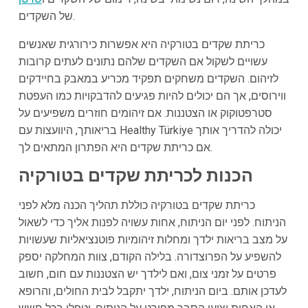
של השקדים.
כריתת שקדים בטורקיה היא אפשרות כירורגית שאנשים
עשויים לשקול אם השקדים שלהם נתונים לעתים קרובות
לזיהום. השקדים משחקים תפקיד מכריע במאבק בחיידקים
ווירוסים, אך הם יכולים להיות פגיעים להדבקויות כמו העפטת
סטרפטוקוק או הצטננות. אם זיהומים חוזרים משפיעים על
בריאותך, היוועצות עם Healthy Türkiye יכולה להדריך אותך
אם כריתת שקדים היא הפתרון המתאים לך.
הכנות לכריתת שקדים בטורקיה
כריתת שקדים בטורקיה כוללת תהליך הכנה מלא לפני
הניתוח. לפני יום הניתוח, אחות עשויה לפנות אליך כדי לשאול
על מצב בריאות ילדך ומחלות זיהומיות פוטנציאליות שעשויות
להשפיע על הפרוצדורה. בלילה הקודם, צוות המחלקה יספק
פרטים על זמני צום, ואם לילדך יש הצטננות עם חום, חשוב
לעדכן אותם. ביום הניתוח, ילדך יתקבל לבית החולים, והרופא