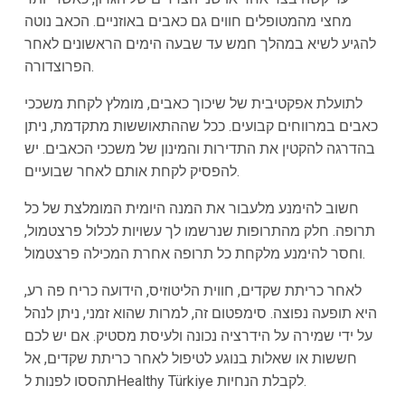
מחצי מהמטופלים חווים גם כאבים באוזניים. הכאב נוטה
להגיע לשיא במהלך חמש עד שבעה הימים הראשונים לאחר
הפרוצדורה.
לתועלת אפקטיבית של שיכוך כאבים, מומלץ לקחת משככי
כאבים במרווחים קבועים. ככל שההתאוששות מתקדמת, ניתן
בהדרגה להקטין את התדירות והמינון של משככי הכאבים. יש
להפסיק לקחת אותם לאחר שבועיים.
חשוב להימנע מלעבור את המנה היומית המומלצת של כל
תרופה. חלק מהתרופות שנרשמו לך עשויות לכלול פרצטמול,
וחסר להימנע מלקחת כל תרופה אחרת המכילה פרצטמול.
לאחר כריתת שקדים, חווית הליטוזיס, הידועה כריח פה רע,
היא תופעה נפוצה. סימפטום זה, למרות שהוא זמני, ניתן לנהל
על ידי שמירה על הידרציה נכונה ולעיסת מסטיק. אם יש לכם
חששות או שאלות בנוגע לטיפול לאחר כריתת שקדים, אל
תהססו לפנות לHealthy Türkiye לקבלת הנחיות.