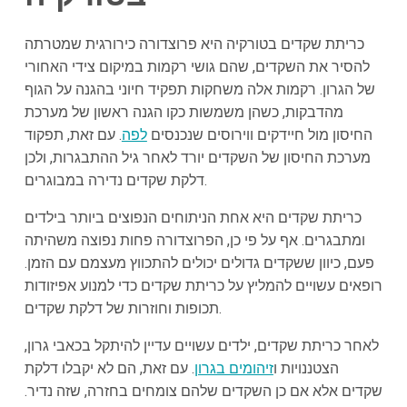
כריתת שקדים בטורקיה היא פרוצדורה כירורגית שמטרתה
להסיר את השקדים, שהם גושי רקמות במיקום צידי האחורי
של הגרון. רקמות אלה משחקות תפקיד חיוני בהגנה על הגוף
מהדבקות, כשהן משמשות כקו הגנה ראשון של מערכת
החיסון מול חיידקים ווירוסים שנכנסים
לפה
. עם זאת, תפקוד
מערכת החיסון של השקדים יורד לאחר גיל ההתבגרות, ולכן
דלקת שקדים נדירה במבוגרים.
כריתת שקדים היא אחת הניתוחים הנפוצים ביותר בילדים
ומתבגרים. אף על פי כן, הפרוצדורה פחות נפוצה משהיתה
פעם, כיוון ששקדים גדולים יכולים להתכווץ מעצמם עם הזמן.
רופאים עשויים להמליץ על כריתת שקדים כדי למנוע אפיזודות
תכופות וחוזרות של דלקת שקדים.
לאחר כריתת שקדים, ילדים עשויים עדיין להיתקל בכאבי גרון,
הצטננויות ו
זיהומים בגרון
. עם זאת, הם לא יקבלו דלקת
שקדים אלא אם כן השקדים שלהם צומחים בחזרה, שזה נדיר.