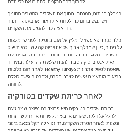
לחתוך דרך הרקמה ולחתום את כלי הדם.
במהלך הניתוח, המנתח יחתוך את השקדים מהשריר התומך
וישתמש בחום כדי לכרות את האזור או באנרגיה תדר
רדיואציה כדי להמיס את השקדים.
בילדים, הרופא עשוי להמליץ על אנטיביוטיקה לפני שהמלצות
על ניתוח, כיוון שמהלך ארוך של אנטיביוטיקה עשוי להיות יעיל
בשבירת מעגל ההדבקויות החוזרות ונשנות. במבוגרים, עם
זאת, אנטיביוטיקה סביר להניח שלא תהיה יעילה, במיוחד
לאחר חום בלוטות. Healthy Türkiye שואפת לספק פתרונות
בריאות מותאמים אישית לצרכי הפרט, ולהבטיח גישה כוללת
לרווחה.
לאחר כריתת שקדים בטורקיה
כריתת שקדים בטורקיה היא פרוצדורה נפוצה שמבוצעת
להקל על דלקת שקדים או בעיות קשורות אחרות שחוזרות
ונשנות. לאחר הסרת השקדים, זה נפוץ להיתקל בכאב בינוני
עד קשה בצד אחד או שני הצדדים של הגרון, כאשר יותר