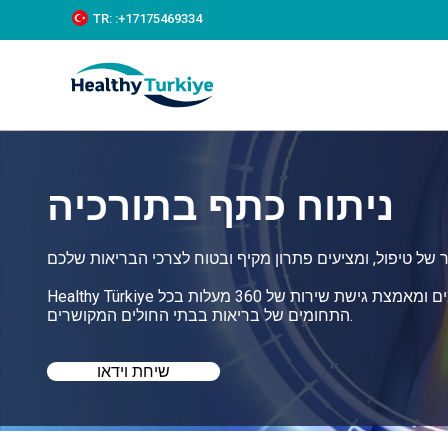
S
TR:
:+‪17175469334‬
k
i
p
t
o
c
o
n
t
ניתוח כתף בתורכיה
e
n
t
Healthy Türkiye עוזרת לכם למצוא את הניתוח כתף הטוב ביותר בתורכיה במחירים משתלמים ומאמצת גישת שירות של 360 מעלות בכל
התחומים של בריאות בבתי החולים המקושרים.
שיחת וידאו