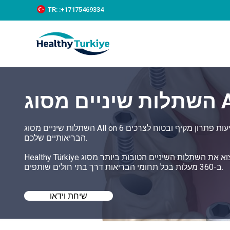
S
TR:
:+‪17175469334‬
k
i
p
t
o
c
o
n
t
e
n
t
השתלות שיניים מסוג All on 6 בטורקיה מבטיחות את הסטנדרטים הגבוהים ביותר של טיפול, והן מציעות פתרון מקיף ובטוח לצרכים
הבריאותיים שלכם.
Healthy Türkiye מסייעת לכם למצוא את השתלות השיניים הטובות ביותר מסוג All on 6 בטורקיה במחירים נוחים ומאמצת גישה של שירות
ב-360 מעלות בכל תחומי הבריאות דרך בתי חולים שותפים.
שיחת וידאו