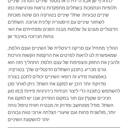
להחליף שן אבודה יחידה או מספר שיניים חסרות. שיניים
חלופיות הנתמכות בשתלים מתפקדות נראות ומרגישות כמו
שיניים טבעיות. שתלי שיניים בטורקיה הם שיטה מוכחת
לשחזור שיניים עם היסטוריה קלינית ארוכה. השתלים
הדנטליים מגנים על שלמות מבנה הפנים ומפחיתים את האי
נוחות הכרוכה באיבוד שן.
ההליך מתחיל עם סריקה דיגיטלית של השיניים ועצם הלסת,
שמאפשרת לנו לראות לפרטים את הרקמות הקשות והרכות
ולהבין את החוזק והצפיפות של עצם הלסת. התהליך הזה הוא
גורם מכריע בתכנון השתלים הדנטליים שלך בטורקיה.
באמצעות מידע זה רופאי השיניים יכולים לתכנן בצורה
מדויקת יותר היכן יש למקם את השתל. ניתן לאחר מכן
להשתמש בתוכנה כדי ליצור הנחיות כירורגיות פיזיות (כמו מגן
חניכיים שקוף) עם חור במקום המדויק שבו יש למקם את
השתל. מודל ממוחשב ומדויק זה מבטיח חווית טיפול נוחה
יותר, פולשנית פחות ועם שיעורי הצלחה ארוכי טווח גבוהים
יותר להשקעת השיניים.