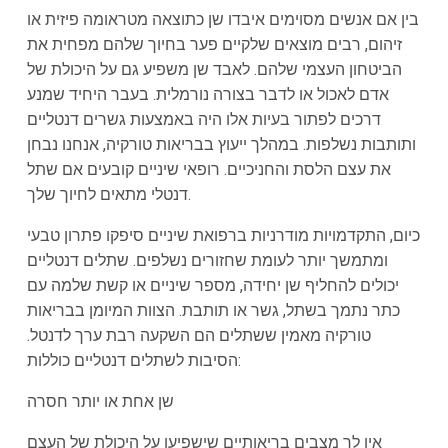
בין אם אנשים מסוימים איבדו שן כתוצאה מטראומה פיזית או
זיהום, רבים מוצאים שלקיים פער בחיוך שלהם מפחית את
הביטחון העצמי שלהם. לאבד שן משפיע גם על היכולת של
אדם לאכול או לדבר בצורה נורמלית. בעבר היחיד שמנע
דרכים לפתור בעיות אלו היה באמצעות גשרים דנטליים
ותותבות נשלפות. במהלך ייעוץ בבריאות טורקיה, אנחנו נבחן
את עצם הלסת והחניכיים. רופאי שיניים קובעים אם שתל
דנטלי מתאים לחיוך שלך.
כיום, התקדמויות מודרניות ברפואת שיניים סיפקו פתרון טבעי
ומתמשך יותר לעומת שחזורים נשלפים. שתלים דנטליים
יכולים להחליף שן יחידה, מספר שיניים או קשת שלמה עם
כתר נתמך בשתל, גשר או תותבת. הצוות המיומן בבריאות
טורקיה מאמין ששתלים הם השקעה רבת ערך לדנטל.
הסיבות לשתלים דנטליים כוללות:
שן אחת או יותר חסרה
אין לך מצבים בריאותיים שישפיעו על היכולת של העצם