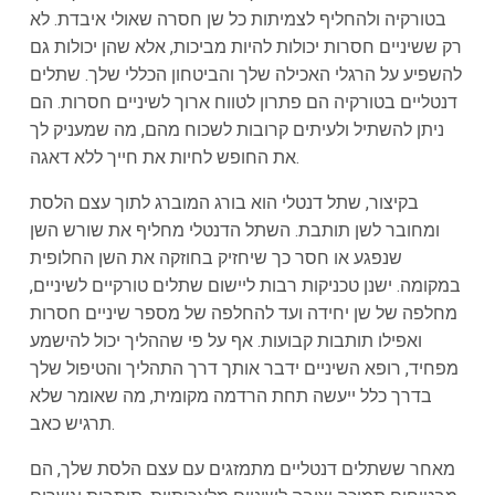
בטורקיה ולהחליף לצמיתות כל שן חסרה שאולי איבדת. לא
רק ששיניים חסרות יכולות להיות מביכות, אלא שהן יכולות גם
להשפיע על הרגלי האכילה שלך והביטחון הכללי שלך. שתלים
דנטליים בטורקיה הם פתרון לטווח ארוך לשיניים חסרות. הם
ניתן להשתיל ולעיתים קרובות לשכוח מהם, מה שמעניק לך
את החופש לחיות את חייך ללא דאגה.
בקיצור, שתל דנטלי הוא בורג המוברג לתוך עצם הלסת
ומחובר לשן תותבת. השתל הדנטלי מחליף את שורש השן
שנפגע או חסר כך שיחזיק בחוזקה את השן החלופית
במקומה. ישנן טכניקות רבות ליישום שתלים טורקיים לשיניים,
מחלפה של שן יחידה ועד להחלפה של מספר שיניים חסרות
ואפילו תותבות קבועות. אף על פי שההליך יכול להישמע
מפחיד, רופא השיניים ידבר אותך דרך התהליך והטיפול שלך
בדרך כלל ייעשה תחת הרדמה מקומית, מה שאומר שלא
תרגיש כאב.
מאחר ששתלים דנטליים מתמזגים עם עצם הלסת שלך, הם