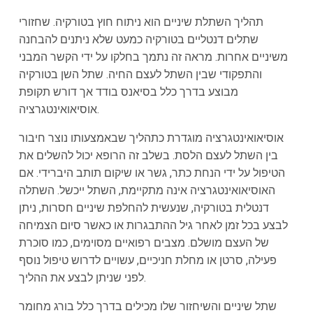
תהליך השתלת שיניים הוא ניתוח חוץ בטורקיה. שחזורי
שתלים דנטליים בטורקיה כמעט שלא ניתנים להבחנה
משיניים אחרות. מראה זה נתמך בחלקו על ידי הקשר המבני
והתפקודי שבין השתל לעצם החיה. שתל השן בטורקיה
מבוצע בדרך כלל בסיאנס בודד אך דורש תקופת
אוסיאואינטגרציה.
אוסיאואינטגרציה מוגדרת כתהליך שבאמצעותו נוצר חיבור
בין השתל לעצם הלסת. בשלב זה הרופא יכול להשלים את
הטיפול על ידי הנחת כתר, גשר או שיקום תותב היברידי. אם
האוסיאואינטגרציה אינה מתקיימת, השתל ייכשל. השתלה
דנטלית בטורקיה, שנעשית להחלפת שיניים חסרות, ניתן
לבצע בכל זמן לאחר גיל ההתבגרות או כאשר סיום הצמיחה
של העצם מושלם. מצבים רפואיים מסוימים, כמו סוכרת
פעילה, סרטן או מחלת חניכיים, עשויים לדרוש טיפול נוסף
לפני שניתן לבצע את ההליך.
שתל שיניים והשיחזור שלו מכילים בדרך כלל בורג מחומר