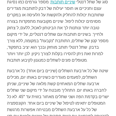
סוג של שתל דנטלי
שיניים תותבות
: מספר גורמים כמו נסיגת
עצם וחניכיים או חוסר יעילות של דבק לתותבות מגדירים
שתותבות יכולות להחליק ולהקשות על הלעיסה או במקרים
מסוימים יכולות ליפול. שיניים מקובעות מתפקדות בצורה
טובה יותר ונותנות לך את הביטחון לאכול, ללעס, ל צחוק
ולחייך. בשיניים תותבות עם שתלים דנטליים, על ידי מיקום
מספר קטן של שתלים, התותבת "נקבעת" במקומה, ללא צורך
בדבק. שתל דנטלי תותב מוחזק ובכך הוא יציב בתפקוד,
למרות זאת ניתן להסירו בקלות לצורך ניקיון. לכן יותר ויותר
מטופלים פונים לשתלים כמנגנון לקיבוע תותבות.
שיטה של כל ארבעת השתלים (שיניים ביום אחד): כל ארבעת
השתלים, לפעמים מוגדרים כשיניים באותו יום, מכילים
ארבעה שתלים המאחזים קשת מלאה של שיניים, שניתן
לחברה באותו יום. התהליך מובטח על ידי מיקום שני שתלים
ישרים בקדמת הפה ושני שתלים מאחור בזווית עד 45°. לא כל
המטופלים יתאימו לטיפול של שיניים ביום אחד. הקונספציה
של כל על ארבעת השתלים מבטיחה אפשרות מרגשת