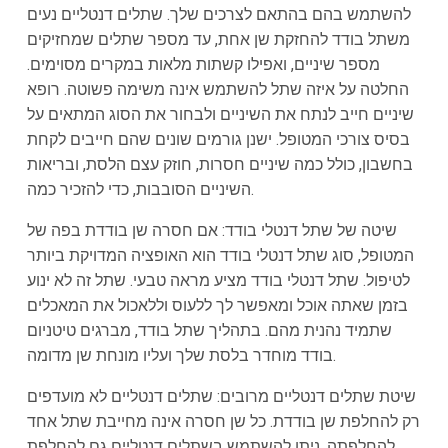
להשתמש בהם בהתאם לצרכים שלך. שתלים דנטליים נעים
משתל בודד להחזקת שן אחת, עד מספר שתלים שמחזיקים
מספר שיניים, ואפילו קשתות מלאות במקרים מסוימים.
החלטה על איזה שתל להשתמש אינה משימה פשוטה. רופא
שיניים חייב לנתח את השיניים ולבחור את הסוג המתאים על
בסיס צורכי המטופל. ישנן גורמים שונים שהם חייבים לקחת
בחשבון, כולל כמה שיניים חסרות, חוזק עצם הלסת, ובריאות
השיניים הסובבות, כדי להזכיר כמה.
שיטה של שתל דנטלי בודד: אם חסרה שן בודדת בפה של
המטופל, סוג שתל דנטלי בודד הוא האופציה המדויקת ביותר
לטיפול. שתל דנטלי בודד מציע מראה טבעי. שתל זה לא ינוע
בזמן שאתה אוכל ומאפשר לך ללעוס וללאכול את המאכלים
שתמיד נהנית מהם. בתהליך שתל בודד, מברגים טיטניום
בודד מוחדר בלסת שלך ועליו מונחת שן מדומה.
שיטת שתלים דנטליים מרובים: שתלים דנטליים לא מועדפים
רק להחלפת שן בודדת. כל שן חסרה אינה מחייבת שתל אחד
להחלפתה. ניתן להשתמש בשתלים דנטליים גם להחלפת