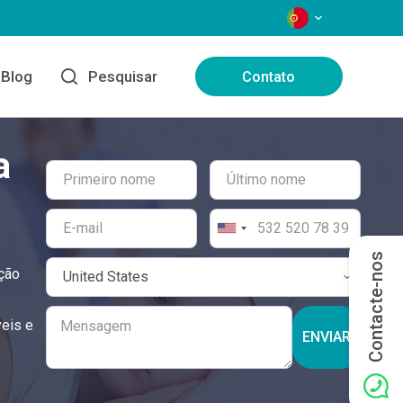
IDIOMAS
Blog
Pesquisar
Contato
a
Contacte-nos
ução
veis e
ENVIAR