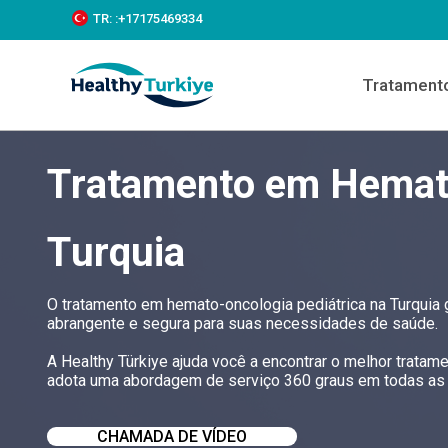
S
TR:
:+‪17175469334‬
k
i
p
Tratament
t
o
c
o
Tratamento em Hemato
n
t
e
n
Turquia
t
O tratamento em hemato-oncologia pediátrica na Turquia
abrangente e segura para suas necessidades de saúde.
A Healthy Türkiye ajuda você a encontrar o melhor tratam
adota uma abordagem de serviço 360 graus em todas as á
CHAMADA DE VÍDEO