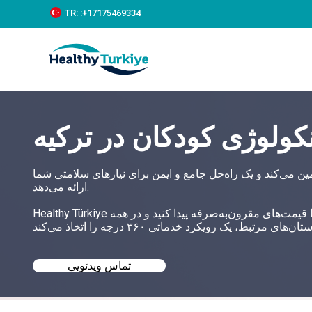
S
TR:
:+‪17175469334‬
k
i
p
t
o
c
o
n
کولوژی کودکان در ترکیه
t
e
n
t
ین می‌کند و یک راه‌حل جامع و ایمن برای نیازهای سلامتی شما
ارائه می‌دهد.
Healthy Türkiye به شما کمک می‌کند تا بهترین درمان هماتوآنکولوژی کودکان را در ترکیه با قیمت‌های مقرون‌به‌صرفه پیدا کنید و در همه
تماس ویدئویی